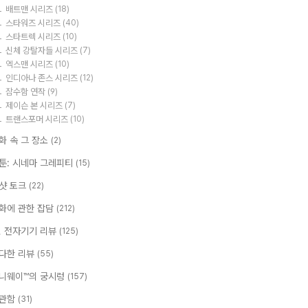
배트맨 시리즈
(18)
스타워즈 시리즈
(40)
스타트렉 시리즈
(10)
신체 강탈자들 시리즈
(7)
엑스맨 시리즈
(10)
인디아나 존스 시리즈
(12)
잠수함 연작
(9)
제이슨 본 시리즈
(7)
트랜스포머 시리즈
(10)
화 속 그 장소
(2)
툰: 시네마 그레피티
(15)
샷 토크
(22)
화에 관한 잡담
(212)
T, 전자기기 리뷰
(125)
다한 리뷰
(55)
니웨이™의 궁시렁
(157)
관함
(31)