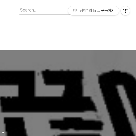
페니웨이™의 In This Film
구독하기
주