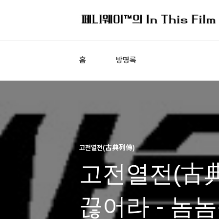
홈
방명록
고전열전(古典列傳)
고전열전(古典
끊어라 - 놈