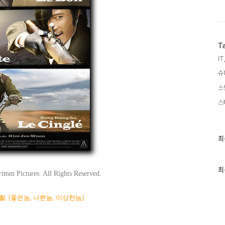
T
IT
슈
스
스
최
최
근
글
과
인
최
imm Pictures. All Rights Reserved.
기
글
, [좋은놈, 나쁜놈, 이상한놈]