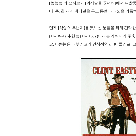
[놈놈놈]의 모티브가 [쇠사슬을 끊어라]에서 나왔듯
다. 즉, 한 개의 맥거핀을 두고 동맹과 배신을 거
먼저 [석양의 무법자]를 못보신 분들을 위해 간략한 설
(The Bad), 추한놈 (The Ugly)이라는 캐
요, 나쁜놈은 매부리코가 인상적인 리 반 클리프,