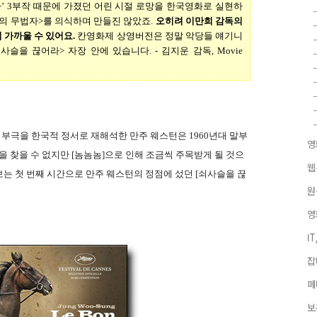
자’ 3부작 때문에 가졌던 어린 시절 로망을 한국영화로 실현하
의 무법자>를 의식하며 만들진 않았죠.
오히려 이만희 감독의
 가까울 수 있어요.
칸영화제 상영버전은 정말 악당들 얘기니
쇠사슬을 끊어라> 자장 안에 있습니다.
- 김지운 감독, Movie
부극을 한국적 정서로 재해석한 만주 웨스턴은 1960년대 말부
영
을 찾을 수 없지만 [놈놈놈]으로 인해 조금씩 주목받게 될 것으
웹
는 첫 번째 시간으로 만주 웨스턴의 정점에 섰던 [쇠사슬을 끊
원
영
I
잡
페
보