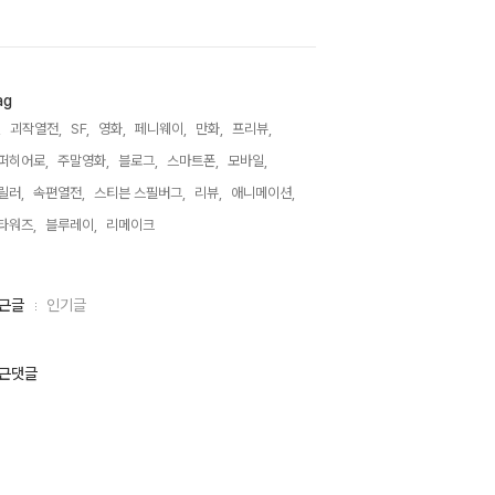
ag
,
괴작열전,
SF,
영화,
페니웨이,
만화,
프리뷰,
퍼히어로,
주말영화,
블로그,
스마트폰,
모바일,
릴러,
속편열전,
스티븐 스필버그,
리뷰,
애니메이션,
타워즈,
블루레이,
리메이크,
근글
인기글
근댓글