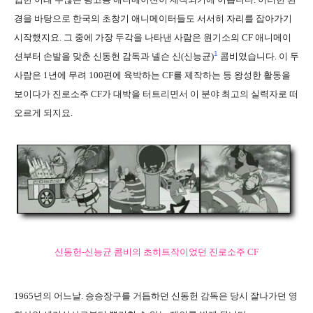
경을 바탕으로 한국의 초창기 애니메이터들도 서서히 자리를 잡아가기
시작했지요. 그 중에 가장 두각을 나타낸 사람은 원기소의 CF 애니메이
1
션부터 손발을 맞춘 신동헌 감독과 넬슨 신(신능균)
콤비였습니다. 이 두
사람은 1년에 무려 100편에 육박하는 CF를 제작하는 등 왕성한 활동을
보이다가 진로소주 CF가 대박을 터트리면서 이 분야 최고의 실력자로 떠
오르게 되지요.
신동헌-신능균 콤비의 초히트작이었던 진로소주 CF
1965년의 어느날. 승승장구를 거듭하던 신동헌 감독은 당시 잘나가던 영