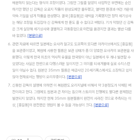
배분하지 않는다는 형식의 조항이었다. 그림만 그릴줄 알았지 사업적인 부면에는 순진
하기만 했던 신 감독은 오로지 작품의 완성도에만 몰두했고, 열악한 환경과 여건 가운데
약속 기일을 넘겨 작품을 완성했다. 결국 [홍길동]은 대박을 기록했지만 정작 세기상사
는 해당 조항을 트집잡아 신 감독에게 한 푼도 줄 수 없다고 버텼다. 기가 막혔던 신 감독
은 크게 실망해 세기상사와 결별하고 극동흥업으로 터전을 옮겼지만 결과는 별반 다를
바 없었다.
[본문으로]
관련 자료에 따르면 일본에는 오사카 말고도 도쿄쪽의 또다른 아카이브에서도 [홍길동]
을 보관중이었고, 복원에 사용한 필름은 보관 상태가 좀 더 양호한 오사카의 보관본을 사
용했다. 이렇게 한국 최초의 역사적 유물을 한국땅이 아닌 일본에서 두 개나 발견할 수
있었다는 사실은 한편으로 다행스러운 일이지만 그 의미를 되새겨볼때 실로 수치스런
일이 아닐수 없다. 원본인 35mm 필름은 배급사인 20세기폭스에서도 소장하고 있지
않아 현재로서는 행방이 오리무중이다.
[본문으로]
신동헌 감독의 설명에 의하면 이 복원판도 오리지널에 비해서 약 3분정도가 삭제된 버
전이라고 한다. 그럼에도 원본과 큰 차이는 없으며 스토리의 진행에도 별다른 문제점은
발견되지 않았다. 하지만 현재 35mm 원본필름이 완전히 사라진 것으로 추측되는 이
상, [홍길동]의 완전판은 영원히 볼 수 없을 가능성이 크다.
[본문으로]