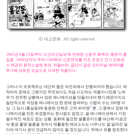
ⓒ 대교문화. All rights reserved.
1965년 6월 25일부터 '소년조선일보'에 연재한 신동우 화백의 '풍운아 홍
길동'. 1969년까지 무려 1300회의 신문연재를 마친 초장수 인기 만화로
서 허균의 원작소설에 호피, 차돌바위, 곱단이 같은 오리지널 캐릭터를
추가해 새로운 모습으로 각색한 작품이다.
그러나 이 프로젝트는 대단히 힘든 여건속에서 진행되어야 했습니다. 제
작비의 문제도 그랬지만 무엇보다도 처음 시도하는 작품이니만큼 '노하
우'가 전무한 상황에서 장편 애니메이션을 만들어내야 했기 때문이지요.
일반적으로 극장용 애니메이션 한 편에 참여하는 스탭의 수는 200명 이
2
상. 그 당시 [홍길동]에 동원된 인력은 고작 40여명
뿐. 그 중에서 장편 애
니메이션을 만든 유경험자는 한사람도 없었고, 셀 애니메이션에서 가장
필수적인 재료도 없는 상황. 동화에 필요한 셀룰로이드를 대신해 미공군
의 항공 촬영 필름을 씻어서 재활용한 에피소드는 너무나도 잘 알려진 일
이라 여기서 굳이 언급하지 않아도 될 정도입니다. 무에서 유를 창조한다