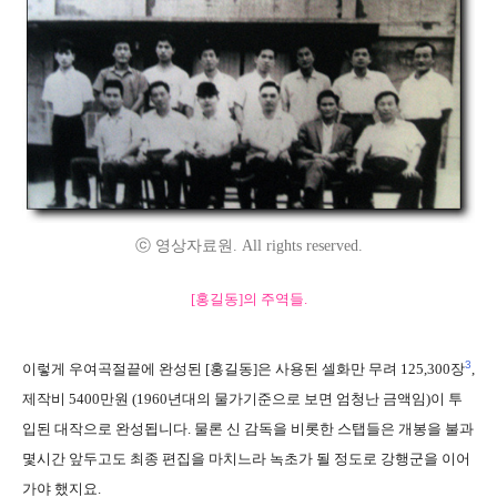
ⓒ 영상자료원. All rights reserved.
[홍길동]의 주역들.
3
이렇게 우여곡절끝에 완성된 [홍길동]은 사용된 셀화만 무려 125,300장
,
제작비 5400만원 (1960년대의 물가기준으로 보면 엄청난 금액임)이 투
입된 대작으로 완성됩니다. 물론 신 감독을 비롯한 스탭들은 개봉을 불과
몇시간 앞두고도 최종 편집을 마치느라 녹초가 될 정도로 강행군을 이어
가야 했지요.