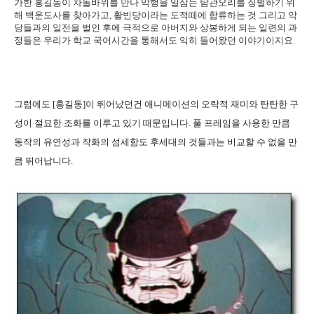
가한 홍길동이 차돌바위를 만나 악행을 일삼는 탐관오리를 징벌하기 위
해 백운도사를 찾아가고, 활빈당이라는 도적떼에 합류하는 것 그리고 악
당들과의 일전을 벌인 후에 극적으로 아버지와 상봉하게 되는 일련의 과
정들은 우리가 학교 국어시간을 통해서도 익히 들어왔던 이야기이지요.
그럼에도 [홍길동]이 뛰어났던건 애니메이션의 오락적 재미와 탄탄한 구
성이 절묘한 조화를 이루고 있기 때문입니다. 풀 프레임을 사용한 만큼
동작의 유연성과 작화의 섬세함도 후세대의 것들과는 비교할 수 없을 만
큼 뛰어납니다.