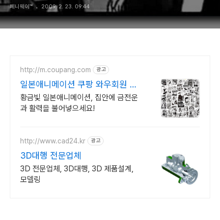
페니웨이™
2009. 2. 23. 09:44
http://m.coupang.com
광고
일본애니메이션 쿠팡 와우회원 무
제한 무료배송
황금빛 일본애니메이션, 집안에 금전운
과 활력을 불어넣으세요!
http://www.cad24.kr
광고
3D대행 전문업체
3D 전문업체, 3D대행, 3D 제품설계,
모델링