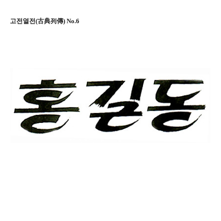
고전열전(古典列傳) No.6