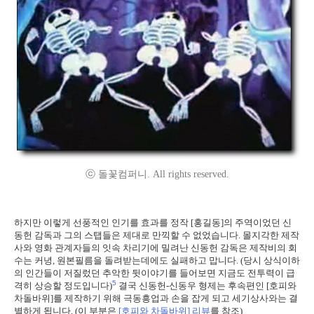
ⓒ 돌꽃컴퍼니. All rights reserved.
하지만 이렇게 선풍적인 인기를 효과를 정작 [홍길동]의 주역이었던 신
동헌 감독과 그의 스탭들은 제대로 만끽할 수 없었습니다. 몰지각한 제작
사와 영화 관계자들의 잇속 차리기에 밀려난 신동헌 감독은 제작비의 회
수는 커녕, 원본필름을 돌려받는데에도 실패하고 맙니다. (당시 상식이하
의 인간들이 저질렀던 추악한 뒷이야기를 들어보면 지금도 전투력이 급
5
격히 상승할 정도입니다)
결국 신동헌-신동우 형제는 후속편인 [호피와
차돌바위]를 제작하기 위해 극동흥업과 손을 잡게 되고 세기상사와는 결
별하게 됩니다. (이 부분은
[호피와 차돌바위] 리뷰
를 참조)