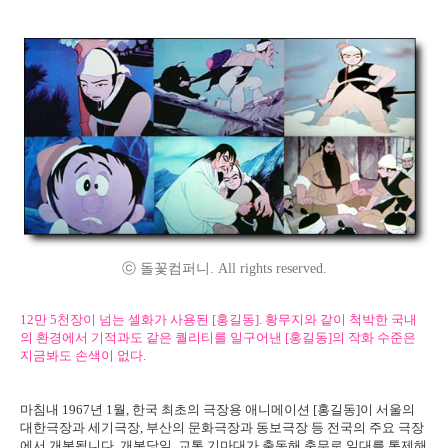
ⓒ 돌꽃컴퍼니. All rights reserved.
12만 5천장이 넘는 셀화가 사용된 [홍길동]. 황무지와 같이 척박한 국내
의 환경에서 기적과도 같은 퀄리티를 일구어낸 [홍길동]의 작화 수준은
지금봐도 손색이 없다.
마침내 1967년 1월, 한국 최초의 극장용 애니메이션 [홍길동]이 서울의
대한극장과 세기극장, 부산의 문화극장과 동보극장 등 전국의 주요 극장
에서 개봉됩니다. 개봉당일, 교통 기마대가 출동해 충무로 일대를 통제해