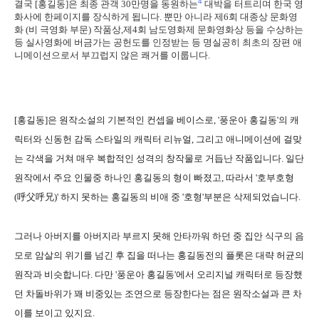
4
결국 [홍길동]은 최종 관객 30만명을 동원하는
대박을 터트리며 한국 영
화사에 한페이지를 장식하게 됩니다. 뿐만 아니라 제6회 대종상 문화영
화 (비 극영화 부문) 작품상,제4회 남도영화제 문화영화상 등을 수상하는
등 실사영화에 버금가는 공헌도를 인정받는 등 명실공히 최초의 장편 애
니메이션으로서 부끄럽지 않은 쾌거를 이룹니다.
[홍길동]은 원작소설의 기본적인 컨셉을 베이스로, '풍운아 홍길동'의 캐
릭터와 신동헌 감독 스타일의 캐릭터 리뉴얼, 그리고 애니메이션에 걸맞
는 각색을 거쳐 매우 복합적인 성격의 창작물로 거듭난 작품입니다. 일단
원작에서 주요 인물중 하나인 홍길동의 형이 빠졌고, 따라서 '호부호형
(呼父呼兄)' 하지 못하는 홍길동의 비애 중 '호형'부분은 삭제되었습니다.
그러나 아버지를 아버지라 부르지 못해 안타까워 하던 중 집안 식구의 음
모로 암살의 위기를 넘긴 후 집을 떠나는 홍길동전의 플롯은 대략 허균의
원작과 비슷합니다. 다만 '풍운아 홍길동'에서 오리지널 캐릭터로 등장했
던 차돌바위가 꽤 비중있는 조연으로 등장한다는 점은 원작소설과 큰 차
이를 보이고 있지요.