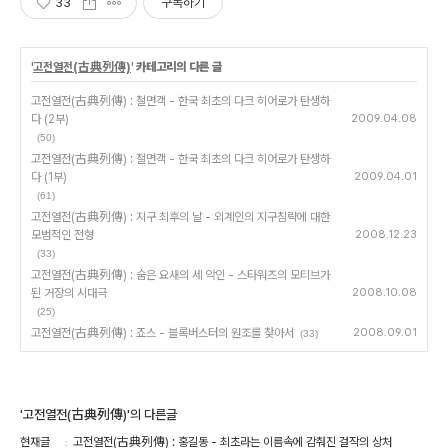
33
구독하기
'
고전열전(古典列傳)
' 카테고리의 다른 글
고전열전(古典列傳) : 철면객 - 한국 최초의 다크 히어로가 탄생하
다 (2부)
2009.04.08
(50)
고전열전(古典列傳) : 철면객 - 한국 최초의 다크 히어로가 탄생하
다 (1부)
2009.04.01
(61)
고전열전(古典列傳) : 지구 최후의 날 - 외계인의 지구침략에 대한
모범적인 전형
2008.12.23
(33)
고전열전(古典列傳) : 숨은 요새의 세 악인 - 스타워즈의 모티브가
된 거장의 시대극
2008.10.08
(25)
고전열전(古典列傳) : 죠스 - 블록버스터의 원조를 찾아서
2008.09.01
(33)
'고전열전(古典列傳)'의 다른글
현재글
고전열전(古典列傳) : 홍길동 - 최초라는 이름속에 감춰진 걸작의 상처