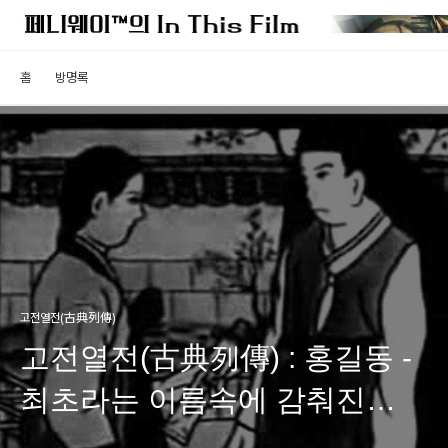
홈
방명록
고전열전(古典列傳)
고전열전(古典列傳) : 홍길동 -
최초라는 이름속에 감춰진
걸작의 상처