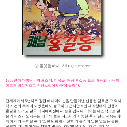
ⓒ 돌꽃컴퍼니. All rights reserved.
1968년 재개봉당시의 포스터. 제목을 [쾌남 홍길동]으로 바꾸고, 감독의
이름도 박삼천으로 뻔뻔스럽게 바꾸어 놓았다.
전세계에서 5번째로 장편 애니메이션을 만들어낸 신동헌 감독은 그 역사
적 사건의 주역이 되었음에도 불구하고 근시안적인 제작행태와 만행에
환멸을 느끼고 결국 애니메이션에서 손을 뗍니다. 이와는 대조적으로 일
본의 데즈카 오자무는 미국의 월트 디즈니가 사망한 후 20년간 지속된 후
계 체제의 공백을 틈타 '일본 만화계의 신'이라 불리며 일본 열도는 물론
전세계 애니메이션을 재패할만큼의 자양분을 키워나가게 되지요.