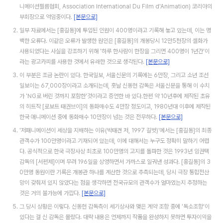
니메이션필름협회, Association International Du Film d'Animation) 코리아의
부회장으로 역임중이다.
[본문으로]
일부 자료에서는 [홍길동]에 투입된 인원이 400명이라고 기록해 놓고 있는데, 이는 명
백한 오류다. 이같은 오류가 발생한 원인은 [홍길동]의 개봉당시 12만5천장의 셀화가
사용되었다는 사실을 강조하기 위해 '하루 한사람이 한장을 그리면 400명이 1년간'이
라는 광고카피를 사용한 것에서 유래한 것으로 생각된다.
[본문으로]
이 부분은 조금 논란이 있다. 한국일보, 서울신문의 기록에는 6만장, 그리고 소년 조선
일보이는 67,000장이라고 소개되는데, 훗날 신동헌 감독은 서울신문을 통해 이 수치
가 'NG로 버린 것까지 포함한'것이라고 증언한 바 있다.한편 약 10년후에 제작된 초유
의 히트작 [로보트 태권브이]의 동화매수도 4만장 정도이고, 1980년대 이후에 제작된
한국 애니메이션 중에 동화매수 10만장이 넘는 것은 전무하다.
[본문으로]
'저패니메이션이 세상을 지배하는 이유(박태견 저, 1997 길벗)'에서는 [홍길동]의 최종
관객수가 100만명이라고 기재되어 있는데, 이에 대해서는 누구도 정확히 말하기 어렵
다. 공식적으로 한국 극장사상 최초로 100만명의 고지를 돌파한 것은 1993년 임권택
감독의 [서편제]이며 무려 196일을 상영하면서 가까스로 일궈낸 성과다. [홍길동]의 3
0만명 동원이란 기록은 개봉관 하나를 계산한 것으로 추측되는데, 당시 극장 통합전산
망이 갖춰져 있지 않았다는 점을 생각하면 전국규모의 관객수가 얼마였는지 추정하는
것은 거의 불가능에 가깝다.
[본문으로]
그 당시 상황은 이렇다. 신동헌 감독측이 세기상사와 맺은 계약 조항 중에 '독소조항'이
있다는 걸 신 감독은 몰랐다. 대략 내용은 언제까지 작품을 완성하지 못하면 투자이익을