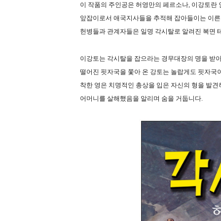
이 작품의 주인공은 허영만의 페르소나, 이강토란
앞잡이로서 애국지사들을 추적해 잡아들이는 이른바
헌병들과 관계자들은 일명 각시탈로 알려진 복면 
이강토는 각시탈을 잡으라는 경무대장의 명을 받아
떨어진 핏자국을 쫓아 온 강토는 놀랍게도 핏자국이
착한 영은 치명적인 총상을 입은 자신의 형을 발
어머니를 살해했음을 알리며 숨을 거둡니다.