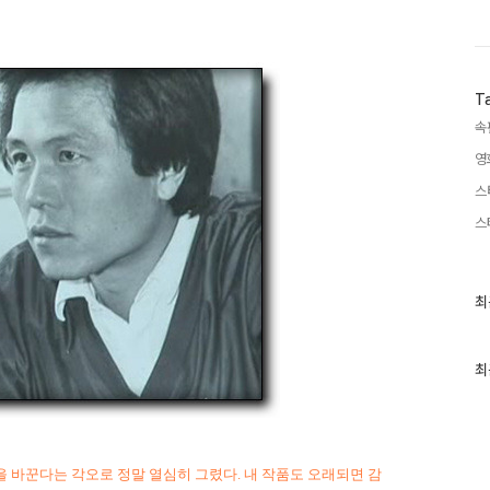
T
속
영
스
스
최
최
근
글
과
인
최
기
글
업을 바꾼다는 각오로 정말 열심히 그렸다. 내 작품도 오래되면 감