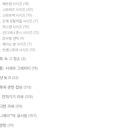
배트맨 시리즈
(18)
스타워즈 시리즈
(40)
스타트렉 시리즈
(10)
신체 강탈자들 시리즈
(7)
엑스맨 시리즈
(10)
인디아나 존스 시리즈
(12)
잠수함 연작
(9)
제이슨 본 시리즈
(7)
트랜스포머 시리즈
(10)
화 속 그 장소
(2)
툰: 시네마 그레피티
(15)
샷 토크
(22)
화에 관한 잡담
(212)
T, 전자기기 리뷰
(125)
다한 리뷰
(55)
니웨이™의 궁시렁
(157)
관함
(31)