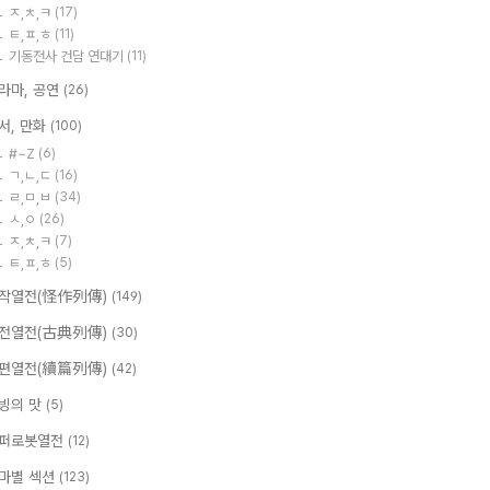
ㅈ,ㅊ,ㅋ
(17)
ㅌ,ㅍ,ㅎ
(11)
기동전사 건담 연대기
(11)
라마, 공연
(26)
서, 만화
(100)
#~Z
(6)
ㄱ,ㄴ,ㄷ
(16)
ㄹ,ㅁ,ㅂ
(34)
ㅅ,ㅇ
(26)
ㅈ,ㅊ,ㅋ
(7)
ㅌ,ㅍ,ㅎ
(5)
작열전(怪作列傳)
(149)
전열전(古典列傳)
(30)
편열전(續篇列傳)
(42)
빙의 맛
(5)
퍼로봇열전
(12)
마별 섹션
(123)