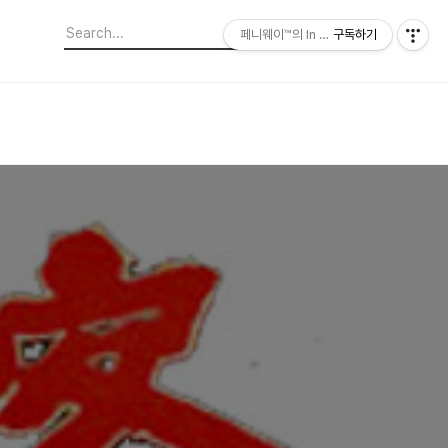
페니웨이™의 In This Film
구독하기
국