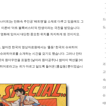
드
나이트]는 만화속 주인공 '배트맨'을 소재로 다루고 있음에도 그
도
 이른바 '아트 블록버스터'의 탄생이라는 극찬을 받았습니다.
영화에 있어서 대단한 중요한 위치를 차지하게 된 것이지요.
 얼마전 한국의 영상자료원에서는 '출동! 한국의 슈퍼히어
산 슈퍼히어로를 소개하는 시간을 갖기도 했습니다. 그러나 안타
의 원더우먼을 표절한 [날아라 원더공주]나 쌈마이 액션물 [바
괴
 히어로라고는 귀가 마르고 닳도록 들어온 [홍길동] 뿐이었습니
고
속
더
슈
테