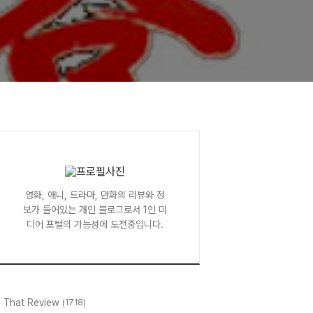
영화, 애니, 드라마, 만화의 리뷰와 정
보가 들어있는 개인 블로그로서 1인 미
디어 포털의 가능성에 도전중입니다.
l That Review
(1718)