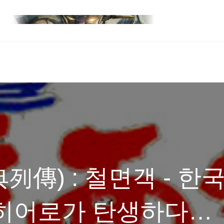
傳) : 철면객 - 한
 히어로가 탄생하다