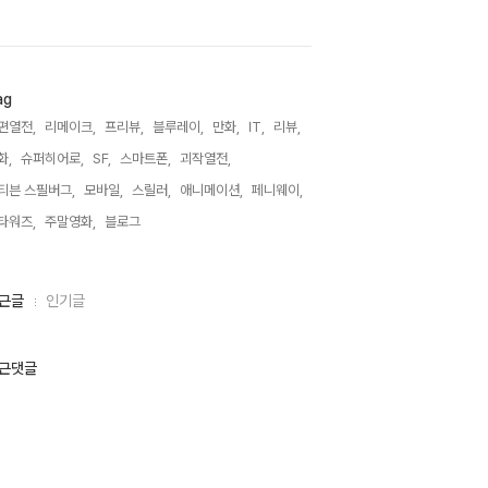
ag
편열전,
리메이크,
프리뷰,
블루레이,
만화,
IT,
리뷰,
화,
슈퍼히어로,
SF,
스마트폰,
괴작열전,
티븐 스필버그,
모바일,
스릴러,
애니메이션,
페니웨이,
타워즈,
주말영화,
블로그,
근글
인기글
근댓글