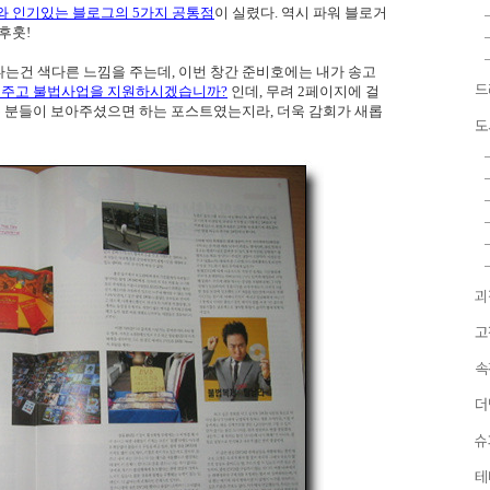
와 인기있는 블로그의 5가지 공통점
이 실렸다. 역시 파워 블로거
후훗!
는건 색다른 느낌을 주는데, 이번 창간 준비호에는 내가 송고
드
주고 불법사업을 지원하시겠습니까?
인데, 무려 2페이지에 걸
많은 분들이 보아주셨으면 하는 포스트였는지라, 더욱 감회가 새롭
도
괴
고
속
더
슈
테