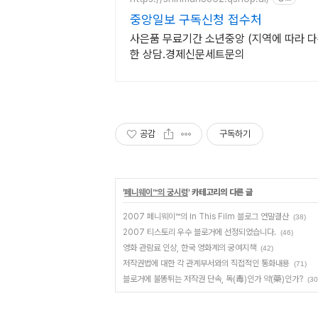
중앙일보 구독신청 접수처
사은품 무료기간 소년중앙 (지역에 따라 다
한 상담.경제신문세트문의
공감
구독하기
'
페니웨이™의 궁시렁
' 카테고리의 다른 글
2007 페니웨이™의 In This Film 블로그 연말결산
(38)
2007 티스토리 우수 블로거에 선정되었습니다.
(46)
영화 관람료 인상, 한국 영화계의 궁여지책
(42)
저작권법에 대한 각 관계부서와의 직접적인 통화내용
(71)
블로거에 불똥튀는 저작권 단속, 독(毒)인가 약(藥)인가?
(30