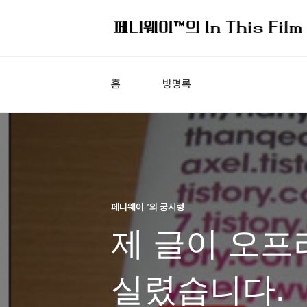
홈
방명록
페니웨이™의 궁시렁
제 글이 오프
실렸습니다.