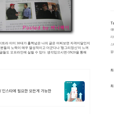
T
애
리
사이트라 이미 30대가 훌쩍넘은 나의 글은 어찌보면 자격미달인지
스
집자분들의 노력이 매우 열성적이고 더군다나 '헝그리정신'이 느껴
블
글들도 오프라인에 실릴 수 있다. 생각있으시면 ON20을 통해
최
최
근
글
과
인
최
기
ne/ 인스타에 필요한 모든게 가능한
글