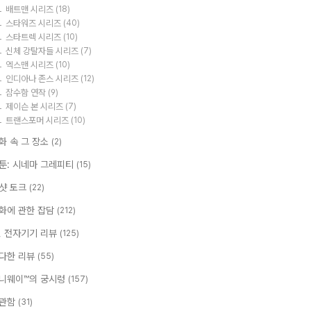
배트맨 시리즈
(18)
스타워즈 시리즈
(40)
스타트렉 시리즈
(10)
신체 강탈자들 시리즈
(7)
엑스맨 시리즈
(10)
인디아나 존스 시리즈
(12)
잠수함 연작
(9)
제이슨 본 시리즈
(7)
트랜스포머 시리즈
(10)
화 속 그 장소
(2)
툰: 시네마 그레피티
(15)
샷 토크
(22)
화에 관한 잡담
(212)
T, 전자기기 리뷰
(125)
다한 리뷰
(55)
니웨이™의 궁시렁
(157)
관함
(31)