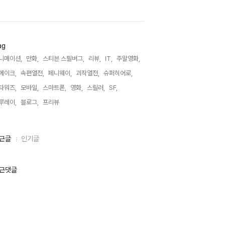
ag
니메이션,
만화,
스티븐 스필버그,
리뷰,
IT,
주말영화,
메이크,
속편열전,
페니웨이,
괴작열전,
슈퍼히어로,
타워즈,
모바일,
스마트폰,
영화,
스릴러,
SF,
루레이,
블로그,
프리뷰,
근글
인기글
근댓글