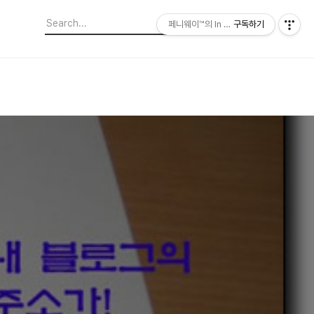
페니웨이™의 In This Film
구독하기