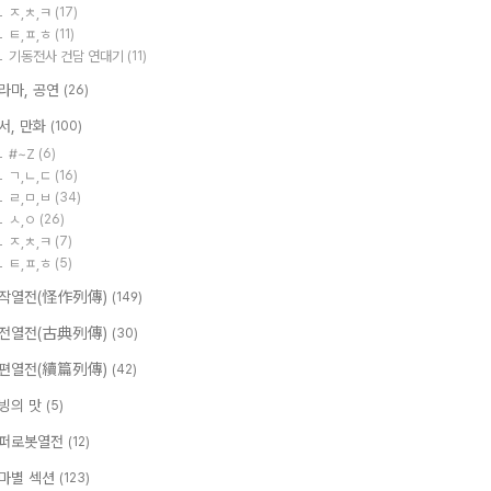
ㅈ,ㅊ,ㅋ
(17)
ㅌ,ㅍ,ㅎ
(11)
기동전사 건담 연대기
(11)
라마, 공연
(26)
서, 만화
(100)
#~Z
(6)
ㄱ,ㄴ,ㄷ
(16)
ㄹ,ㅁ,ㅂ
(34)
ㅅ,ㅇ
(26)
ㅈ,ㅊ,ㅋ
(7)
ㅌ,ㅍ,ㅎ
(5)
작열전(怪作列傳)
(149)
전열전(古典列傳)
(30)
편열전(續篇列傳)
(42)
빙의 맛
(5)
퍼로봇열전
(12)
마별 섹션
(123)