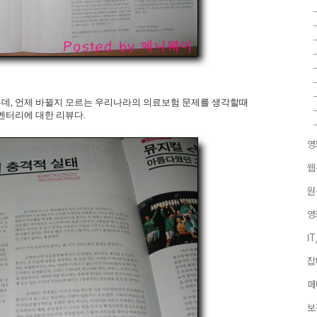
데, 언제 바뀔지 모르는 우리나라의 의료보험 문제를 생각할때
멘터리에 대한 리뷰다.
영
웹
원
영
I
잡
페
보