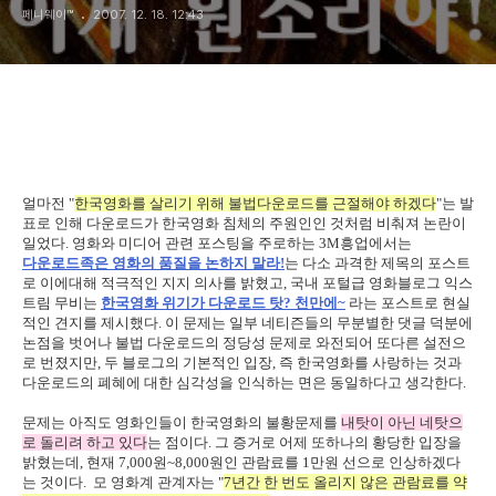
페니웨이™
2007. 12. 18. 12:43
얼마전 "
한국영화를 살리기 위해 불법다운로드를 근절해야 하겠다
"는 발
표로 인해 다운로드가 한국영화 침체의 주원인인 것처럼 비춰져 논란이
일었다. 영화와 미디어 관련 포스팅을 주로하는 3M흥업에서는
다운로드족은 영화의 품질을 논하지 말라!
는 다소 과격한 제목의 포스트
로 이에대해 적극적인 지지 의사를 밝혔고, 국내 포털급 영화블로그 익스
트림 무비는
한국영화 위기가 다운로드 탓? 천만에~
라는 포스트로 현실
적인 견지를 제시했다. 이 문제는 일부 네티즌들의 무분별한 댓글 덕분에
논점을 벗어나 불법 다운로드의 정당성 문제로 와전되어 또다른 설전으
로 번졌지만, 두 블로그의 기본적인 입장, 즉 한국영화를 사랑하는 것과
다운로드의 폐혜에 대한 심각성을 인식하는 면은 동일하다고 생각한다.
문제는 아직도 영화인들이 한국영화의 불황문제를
내탓이 아닌 네탓으
로 돌리려 하고 있다
는 점이다. 그 증거로 어제 또하나의 황당한 입장을
밝혔는데, 현재 7,000원~8,000원인 관람료를 1만원 선으로 인상하겠다
는 것이다. 모 영화계 관계자는 "
7년간 한 번도 올리지 않은 관람료를 약