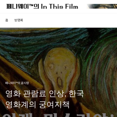
홈
방명록
페니웨이™의 궁시렁
영화 관람료 인상, 한국
영화계의 궁여지책