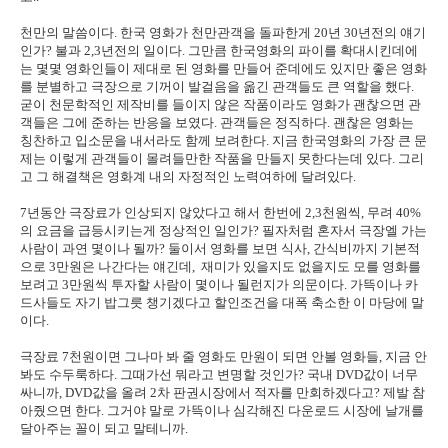
천만의 말씀이다. 한국 영화가 천만관객을 돌파한게 20년 30년전의 얘기
인가? 불과 2,3년전의 일이다. 그만큼 한국영화의 파이를 확대시킨데에
는 몇몇 영화인들이 제대로 된 영화를 만들어 준데에도 있지만 좋은 영화
를 분별하고 극장으로 기꺼이 발걸음을 옮긴 관객들도 큰 역할을 했다.
굳이 천문학적인 제작비를 들이지 않은 작품이라도 영화가 괜찮으면 관
객들은 그에 준하는 반응을 보였다. 관객들은 정직하다. 괜찮은 영화는
칭찬하고 입소문을 내서라도 함께 보려한다. 지금 한국영화의 가장 큰 문
제는 이렇게 관객들이 몰려들만한 작품을 만들지 못한다는데 있다. 그리
고 그 해결책은 영화계 내의 자정적인 노력여하에 달려있다.
7년동안 극장료가 인상되지 않았다고 해서 한번에 2,3천원씩, 무려 40%
의 요금을 급등시키는게 정상적인 일인가? 필자처럼 혼자서 극장엘 가는
사람이 과연 몇이나 될까? 둘이서 영화를 보면 식사, 간식비까지 기본적
으로 3만원은 나간다는 얘긴데, 재미가 있을지도 없을지도 모를 영화를
보려고 3만원씩 투자할 사람이 몇이나 될런지가 의문이다. 가뜩이나 카
드사들도 자기 밥그릇 챙기겠다고 할인조건을 대폭 축소한 이 마당에 말
이다.
극장료 7천원이면 그나마 봐 줄 영화도 만원이 되면 안볼 영화들, 지금 안
봐도 수두룩하다. 그때가선 뭐라고 변명할 것인가? 국내 DVD값이 너무
싸니까, DVD값을 올려 2차 판권시장에서 적자를 만회하겠다고? 제발 참
아줬으면 한다. 그거야 말로 가뜩이나 심각해진 다운로드 시장에 날개를
달아주는 꼴이 되고 말테니까.