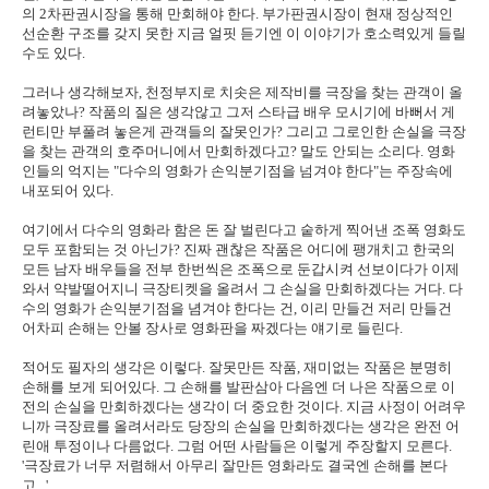
의 2차판권시장을 통해 만회해야 한다. 부가판권시장이 현재 정상적인
선순환 구조를 갖지 못한 지금 얼핏 듣기엔 이 이야기가 호소력있게 들릴
수도 있다.
그러나 생각해보자, 천정부지로 치솟은 제작비를 극장을 찾는 관객이 올
려놓았나? 작품의 질은 생각않고 그저 스타급 배우 모시기에 바뻐서 게
런티만 부풀려 놓은게 관객들의 잘못인가? 그리고 그로인한 손실을 극장
을 찾는 관객의 호주머니에서 만회하겠다고? 말도 안되는 소리다. 영화
인들의 억지는 "다수의 영화가 손익분기점을 넘겨야 한다"는 주장속에
내포되어 있다.
여기에서 다수의 영화라 함은 돈 잘 벌린다고 숱하게 찍어낸 조폭 영화도
모두 포함되는 것 아닌가? 진짜 괜찮은 작품은 어디에 팽개치고 한국의
모든 남자 배우들을 전부 한번씩은 조폭으로 둔갑시켜 선보이다가 이제
와서 약발떨어지니 극장티켓을 올려서 그 손실을 만회하겠다는 거다. 다
수의 영화가 손익분기점을 념겨야 한다는 건, 이리 만들건 저리 만들건
어차피 손해는 안볼 장사로 영화판을 짜겠다는 얘기로 들린다.
적어도 필자의 생각은 이렇다. 잘못만든 작품, 재미없는 작품은 분명히
손해를 보게 되어있다. 그 손해를 발판삼아 다음엔 더 나은 작품으로 이
전의 손실을 만회하겠다는 생각이 더 중요한 것이다. 지금 사정이 어려우
니까 극장료를 올려서라도 당장의 손실을 만회하겠다는 생각은 완전 어
린애 투정이나 다름없다. 그럼 어떤 사람들은 이렇게 주장할지 모른다.
'극장료가 너무 저렴해서 아무리 잘만든 영화라도 결국엔 손해를 본다
고.. '