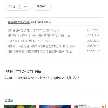
2
구독하기
'
페니웨이™의 궁시렁
' 카테고리의 다른 글
영화 관람료 인상, 한국 영화계의 궁여지책
2007.12.18
(42)
저작권법에 대한 각 관계부서와의 직접적인 통화내용
2007.12.04
(71)
프레스블로그의 두번째 MP 도전!
2007.12.01
(14)
서태지 15주년 음반, 사재기로 빛바랜 전량매진의 뒷모습
2007.12.01
(20)
최근 세 곳의 웹사이트 메인에 제 글이 포스팅되었습니다.
2007.11.23
(8)
'페니웨이™의 궁시렁'의 다른글
현재글
블로거에 불똥튀는 저작권 단속, 독(毒)인가 약(藥)인가?
관련글