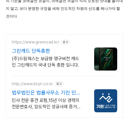
의 기준을 코에걸면 코걸이, 귀에걸면 귀걸이 식의 모호한 잣대를 들이대
지 말고, 보다 분명한 규정을 세워 인도적인 차원의 선도를 해나가야 할
것이다
https://www.greencad.kr/
광고
그린캐드 단독총판
(주)드림웍스는 보급형 영구버전 캐드
인 그린캐드의 국내 단독 총판 입니다.
http://www.kiryn.co.kr
광고
법무법인은 법률사무소 기린 민사
소송 수많은 승소사례
민사 전문 중견 로펌,15년 이상 경력의
전문변호사, 압도적인 성공사례 증거와
절차가 승패를 결정합니다. 실력으로 증
명된 로펌 법률사무소 기린입니다.