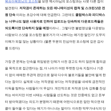
복숭아복희님의 포스팅
을 보면 엑시아님의 포스팅과는 사뭇 다른 점이
발견된다.
저작권이 존재하는 모든 애니매이션의 캡쳐 및 스크린샷은 전
원 단속
이라는 초강수에 대해 언급한다. 그런데도
클럽박스와 피디박스
는 너무나도 많은 사용자로 인하여 업로드는 단속하되 다운로드족들은
되도록이면 단속하지 않을 예정
이라니... 그렇다면 불법영상을 다운받는
사람보다 스샷을 포스팅한 블로거가 더 나쁘다는 얘기란 말인가! 도무지
이해가 되질 않는 상황이다. (물론 두분의 진심어린 포스팅에 깊은 감사
를 드린다)
가장 큰 문제는 단속을 위임받은 단체가 사전 경고도 하지 않은채 합의금
을 목적으로 접근한다는 점, 더 나아가 어떤 뚜렷한 단속 지침이나 기준
이 없이 애매한 주관적 판단으로 절대 다수의 블로거들을 불안에 떨게 한
다는 점이다. 실제로 나는 저작권법 보다는 저작권법을 내세워 금전적인
이득을 탐하는 사람들이 더 무섭다. 개인적으로 저작권 단속 강화를 찬성
하는 바이지만 이번 사태는 사람들을 선도하는 것은 안중에도 없고 돈부
터 받아먹겠다는 의도가 분명하기 때문에 어떤식으로든 맘만 먹으면 태
클이 들어올 수 있다는 얘기가 아니냐는 말이다. 이러한 막무가내식의 단