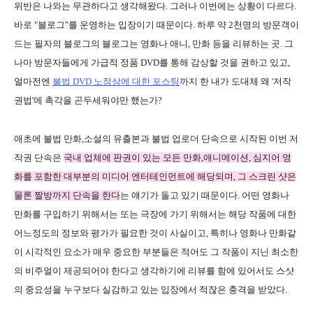
위반은 나와는 무관하다고 생각해왔다. 그러나 이번에는 상황이 다르다.
바로 "블로그"를 운영하는 입장이기 때문이다. 하루 약 2천명의 방문객이
드는 필자의 블로그의 블로그는 영화나 애니, 만화 등을 리뷰하는 곳. 그
나마 방문자들에게 가급적 정품 DVD를 통해 감상할 것을 권하고 있고,
얼마전엔
불법 DVD 노점상에 대한 포스팅
까지 한 내가 도대체 왜 '저작
권법'에 촉각을 곤두세워야만 했는가?
애초에 불법 만화,소설의 유출본과 불법 업로더 단속으로 시작된 이번 저
작권 단속은
국내 업체에 판권이 있는 모든 만화,애니메이션, 심지어 영
화를 포함한 대부분의 미디어 엔터테인먼트에 해당되며, 그 스크린 샷은
물론 짤방까지 단속을 한다
는 얘기가 돌고 있기 때문이다. 어떤 영화나
만화를 구입하기 위해서는 또는 극장에 가기 위해서는 해당 작품에 대한
어느정도의 정보와 평가가 필요한 것이 사실이고, 특히나 영화나 만화같
이 시각적인 요소가 매우 중요한 부분들은 적어도 그 작품이 지닌 최소한
의 비주얼이 제공되어야 한다고 생각하기에 리뷰를 함에 있어서도 스샷
의 중요성을 누구보다 실감하고 있는 입장에서 적잖은 충격을 받았다.