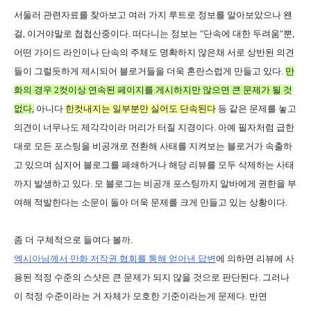
서둘러 관련자료를 찾아보고 여러 가지 루트로 정보를 알아보았으나 왠
걸, 이거야말로 첩첩산중이다. 떠다니는 정보는 "단속에 대한 두려움"뿐,
어떤 가이드 라인이나 단속의 주체도 명확하지 않은채 서로 상반된 의견
들이 그럴듯하게 제시되어 블로거들을 더욱 혼란스럽게 만들고 있다.
만
화의 경우 2컷이상 연속된 페이지를 게시하지만 않으면 큰 문제가 될 것
없다,
아니다
한컷내지는 일부분만 실어도 단속된다
등 같은 문제를 놓고
의견이 너무나도 제각각이라 머리가 터질 지경이다. 아예 필자처럼 급한
대로 모든 포스팅을 비공개로 전환해 사태를 지켜보는 블로거가 속출하
고 있으며 심지어 블로그를 폐쇄하거나 해당 리뷰를 모두 삭제하는 사태
까지 발생하고 있다. 모 블로그는 비공개 포스팅까지 알바에게 권한을 부
여해 적발한다는 소문이 돌아 더욱 문제를 크게 만들고 있는 상황이다.
좀 더 구체적으로 들여다 볼까.
엑시아
님께서 만화 저작권 협회를 통해 얻어낸 답변
에 의하면 리뷰에 사
용된 적정 수준의 스샷은 큰 문제가 되지 않을 것으로 판단된다. 그러나
이 적정 수준이라는 거 자체가 모호한 기준이라는게 문제다. 반면