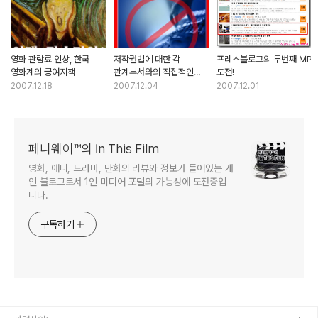
영화 관람료 인상, 한국
저작권법에 대한 각
프레스블로그의 두번째 MP
영화계의 궁여지책
관계부서와의 직접적인
도전!
통화내용
2007.12.18
2007.12.04
2007.12.01
페니웨이™의 In This Film
영화, 애니, 드라마, 만화의 리뷰와 정보가 들어있는 개
인 블로그로서 1인 미디어 포털의 가능성에 도전중입
니다.
구독하기