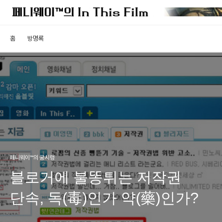
홈
방명록
페니웨이™의 궁시렁
블로거에 불똥튀는 저작권
단속, 독(毒)인가 약(藥)인가?