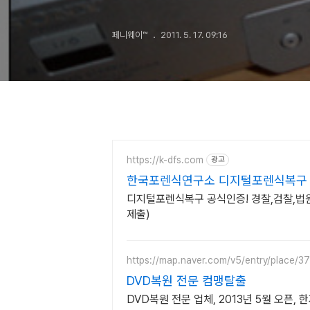
페니웨이™
2011. 5. 17. 09:16
https://k-dfs.com
광고
한국포렌식연구소 디지털포렌식복구 
디지털포렌식복구 공식인증! 경찰,검찰,법
제출)
https://map.naver.com/v5/entry/place/
DVD복원 전문 컴맹탈출
DVD복원 전문 업체, 2013년 5월 오픈, 