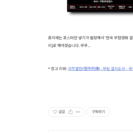
표지에는 포스터만 넣기가 썰렁해서 '한국 무협영화 걸작
리]로 해야겠습니다. 쿠쿠...
* 참고 리뷰:
괴작열전(怪作列傳) : 무림 걸식도사 -
공감
구독하기