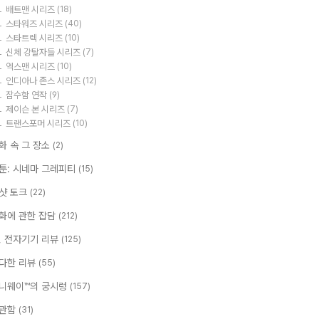
배트맨 시리즈
(18)
스타워즈 시리즈
(40)
스타트렉 시리즈
(10)
신체 강탈자들 시리즈
(7)
엑스맨 시리즈
(10)
인디아나 존스 시리즈
(12)
잠수함 연작
(9)
제이슨 본 시리즈
(7)
트랜스포머 시리즈
(10)
화 속 그 장소
(2)
툰: 시네마 그레피티
(15)
샷 토크
(22)
화에 관한 잡담
(212)
T, 전자기기 리뷰
(125)
다한 리뷰
(55)
니웨이™의 궁시렁
(157)
관함
(31)