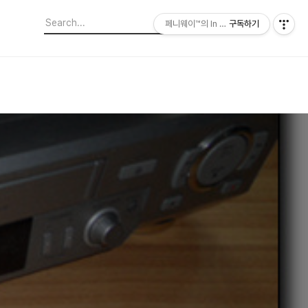
페니웨이™의 In This Film
구독하기