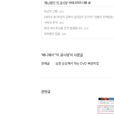
'
페니웨이™의 궁시렁
' 카테고리의 다른 글
최근의 근황
(32)
[대괴수 용가리]의 감독이 [빈집]의 김기덕? 언론의 무책임한
구타의 추억
(28)
RSS 피드주소를 전격 변경합니다
(13)
모처럼의 잡설
(20)
'페니웨이™의 궁시렁'의 다른글
현재글
요즘 심심해서 하는 DVD 복원작업
관련글