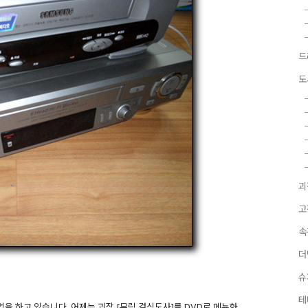
드
도
괴
고
속
더
슈
테
업을 하고 있습니다. 어제는 괴작 [무림 걸식도사]를 DVD로 메뉴화