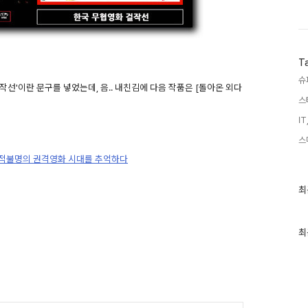
T
슈
선'이란 문구를 넣었는데, 음.. 내친김에 다음 작품은 [돌아온 외다
스
IT
스
 국적불명의 권격영화 시대를 추억하다
최
최
근
글
과
인
최
기
글