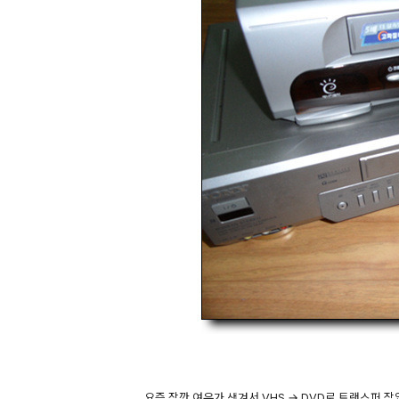
요즘 잠깐 여유가 생겨서 VHS → DVD로 트랜스퍼 작