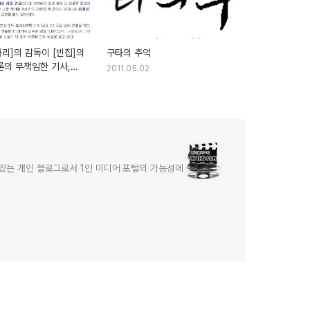
리]의 감독이 [빈집]의
구타의 추억
론의 무책임한 기사,
2011.05.02
은가
어있는 개인 블로그로서 1인 미디어 포털의 가능성에