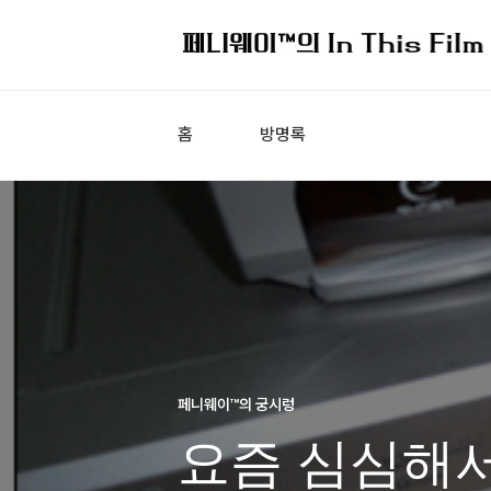
홈
방명록
페니웨이™의 궁시렁
요즘 심심해서