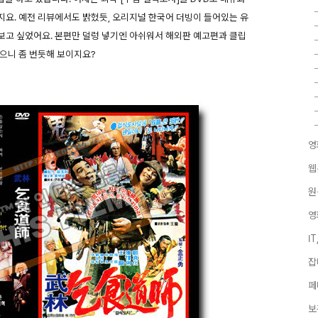
요. 예전 리뷰에서도 밝혔듯, 오리지널 한국어 더빙이 들어있는 유
보고 싶었어요. 본편만 덜렁 넣기엔 아쉬워서 해외판 예고편과 클립
으니 좀 번듯해 보이지요?
영
웹
원
영
I
잡
페
보