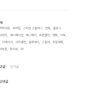
ag
퍼히어로,
모바일,
스티븐 스필버그,
만화,
블로그,
타워즈,
애니메이션,
페니웨이,
속편열전,
영화,
리뷰,
,
리메이크,
괴작열전,
블루레이,
스릴러,
주말영화,
마트폰,
프리뷰,
SF,
근글
인기글
근댓글