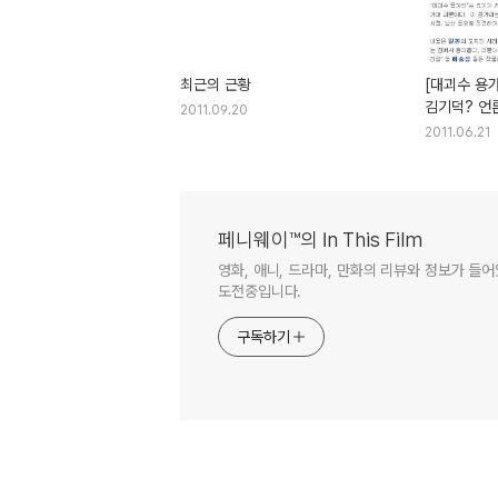
최근의 근황
[대괴수 용가
김기덕? 언
2011.09.20
이대로도 좋
2011.06.21
페니웨이™의 In This Film
영화, 애니, 드라마, 만화의 리뷰와 정보가 들
도전중입니다.
구독하기