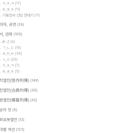
ㅈ,ㅊ,ㅋ
(17)
ㅌ,ㅍ,ㅎ
(11)
기동전사 건담 연대기
(11)
라마, 공연
(26)
서, 만화
(100)
#~Z
(6)
ㄱ,ㄴ,ㄷ
(16)
ㄹ,ㅁ,ㅂ
(34)
ㅅ,ㅇ
(26)
ㅈ,ㅊ,ㅋ
(7)
ㅌ,ㅍ,ㅎ
(5)
작열전(怪作列傳)
(149)
전열전(古典列傳)
(30)
편열전(續篇列傳)
(42)
빙의 맛
(5)
퍼로봇열전
(12)
마별 섹션
(123)