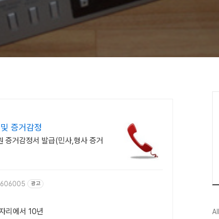
및 증거감정
원 증거감정서 발급(민사,형사 증거
37606005
광고
한자리에서 10년
Al