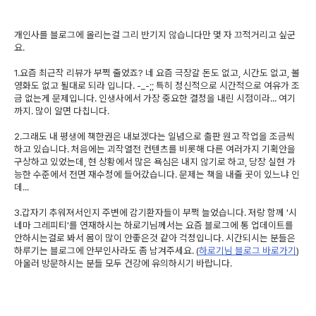
개인사를 블로그에 올리는걸 그리 반기지 않습니다만 몇 자 끄적거리고 싶군
요.
1.요즘 최근작 리뷰가 부쩍 줄었죠? 네 요즘 극장갈 돈도 없고, 시간도 없고, 볼
영화도 없고 될대로 되라 입니다. -_-;; 특히 정신적으로 시간적으로 여유가 조
금 없는게 문제입니다. 인생사에서 가장 중요한 결정을 내린 시점이라... 여기
까지. 많이 알면 다칩니다.
2.그래도 내 평생에 책한권은 내보겠다는 일념으로 출판 원고 작업을 조금씩
하고 있습니다. 처음에는 괴작열전 컨텐츠를 비롯해 다른 여러가지 기획안을
구상하고 있었는데, 현 상황에서 많은 욕심은 내지 않기로 하고, 당장 실현 가
능한 수준에서 전면 재수정에 들어갔습니다. 문제는 책을 내줄 곳이 있느냐 인
데...
3.갑자기 추워져서인지 주변에 감기환자들이 부쩍 늘었습니다. 저랑 함께 '시
네마 그레피티'를 연재하시는 하로기님께서는 요즘 블로그에 통 업데이트를
안하시는걸로 봐서 몸이 많이 안좋은것 같아 걱정입니다. 시간되시는 분들은
하루기는 블로그에 안부인사라도 좀 남겨주세요. (
하로기님 블로그 바로가기
)
아울러 방문하시는 분들 모두 건강에 유의하시기 바랍니다.