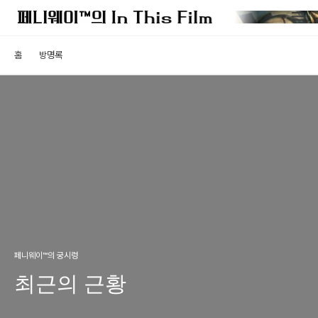
홈
방명록
페니웨이™의 궁시렁
최근의 근황