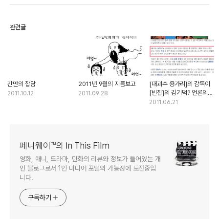
관련글
간만의 잡담
2011년 9월의 지름보고
[대괴수 용가리]의 감독이
[빈집]의 김기덕? 언론의
2011.10.12
2011.09.28
무책임한 기사, 이대로도
2011.06.21
좋은가
페니웨이™의 In This Film
영화, 애니, 드라마, 만화의 리뷰와 정보가 들어있는 개
인 블로그로서 1인 미디어 포털의 가능성에 도전중입
니다.
구독하기