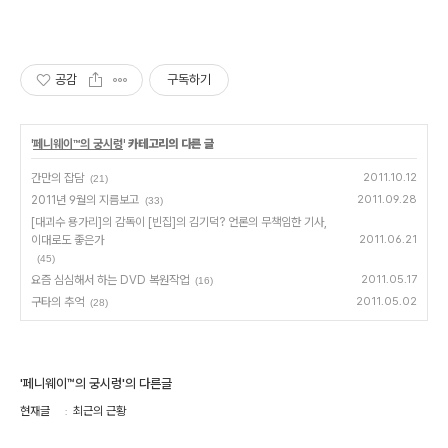
공감
구독하기
'
페니웨이™의 궁시렁
' 카테고리의 다른 글
간만의 잡담
2011.10.12
(21)
2011년 9월의 지름보고
2011.09.28
(33)
[대괴수 용가리]의 감독이 [빈집]의 김기덕? 언론의 무책임한 기사,
이대로도 좋은가
2011.06.21
(45)
요즘 심심해서 하는 DVD 복원작업
2011.05.17
(16)
구타의 추억
2011.05.02
(28)
'페니웨이™의 궁시렁'의 다른글
현재글
최근의 근황