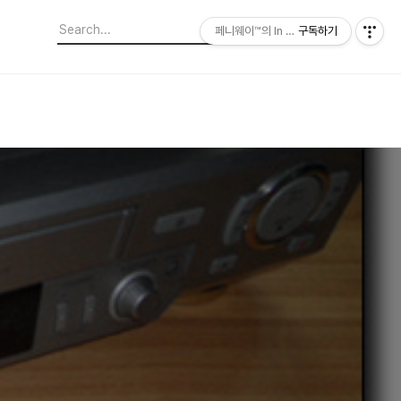
페니웨이™의 In This Film
구독하기