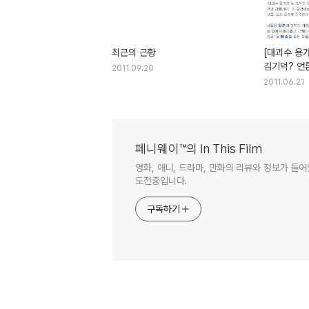
최근의 근황
[대괴수 용가
김기덕? 언
2011.09.20
이대로도 좋
2011.06.21
페니웨이™의 In This Film
영화, 애니, 드라마, 만화의 리뷰와 정보가 들
도전중입니다.
구독하기