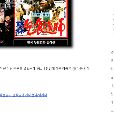
영
웹
선'이란 문구를 넣었는데, 음.. 내친김에 다음 작품은 [돌아온 외다
원
영
I
잡
 국적불명의 권격영화 시대를 추억하다
페
보