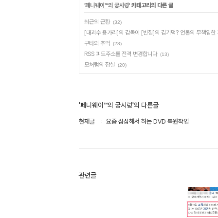
'
페니웨이™의 궁시렁
' 카테고리의 다른 글
최근의 근황
(32)
[대괴수 용가리]의 감독이 [빈집]의 김기덕? 언론의 무책임한
구타의 추억
(28)
RSS 피드주소를 전격 변경합니다
(13)
모처럼의 잡설
(20)
'페니웨이™의 궁시렁'의 다른글
현재글
요즘 심심해서 하는 DVD 복원작업
관련글