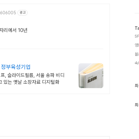
37606005
광고
T
한자리에서 10년
SF
영
블
속
, 정부육성기업
이프, 슬라이드필름, 서울 송파 비디
못하고 있는 옛날 소장자료 디지털화
최
최
근
글
과
인
최
기
글