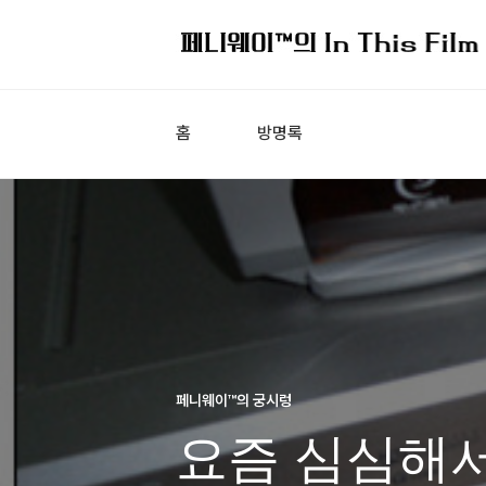
홈
방명록
페니웨이™의 궁시렁
요즘 심심해서