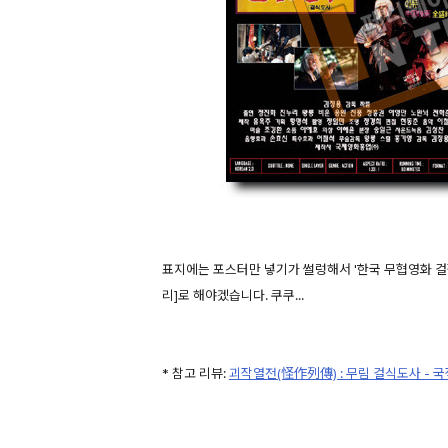
표지에는 포스터만 넣기가 썰렁해서 '한국 무협영화 걸작
리]로 해야겠습니다. 쿠쿠...
* 참고 리뷰:
괴작열전(怪作列傳) : 무림 걸식도사 -