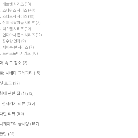
배트맨 시리즈
(18)
스타워즈 시리즈
(40)
스타트렉 시리즈
(10)
신체 강탈자들 시리즈
(7)
엑스맨 시리즈
(10)
인디아나 존스 시리즈
(12)
잠수함 연작
(9)
제이슨 본 시리즈
(7)
트랜스포머 시리즈
(10)
화 속 그 장소
(2)
툰: 시네마 그레피티
(15)
샷 토크
(22)
화에 관한 잡담
(212)
T, 전자기기 리뷰
(125)
다한 리뷰
(55)
니웨이™의 궁시렁
(157)
관함
(31)