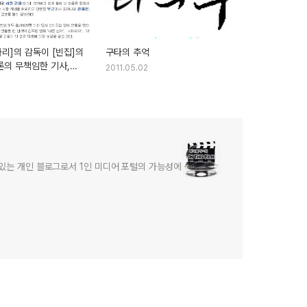
리]의 감독이 [빈집]의
구타의 추억
론의 무책임한 기사,
2011.05.02
은가
어있는 개인 블로그로서 1인 미디어 포털의 가능성에