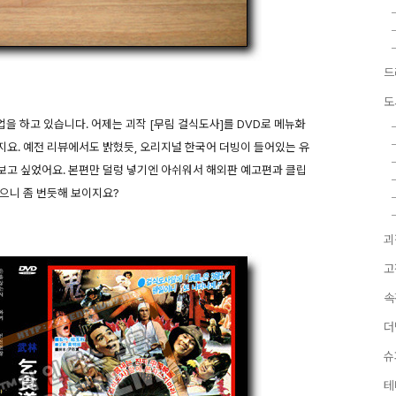
드
도
업을 하고 있습니다. 어제는 괴작 [무림 걸식도사]를 DVD로 메뉴화
요. 예전 리뷰에서도 밝혔듯, 오리지널 한국어 더빙이 들어있는 유
보고 싶었어요. 본편만 덜렁 넣기엔 아쉬워서 해외판 예고편과 클립
으니 좀 번듯해 보이지요?
괴
고
속
더
슈
테