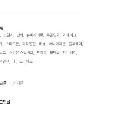
ag
,
스릴러,
만화,
슈퍼히어로,
주말영화,
리메이크,
화,
스마트폰,
괴작열전,
리뷰,
애니메이션,
블루레이,
로그,
스티븐 스필버그,
프리뷰,
모바일,
페니웨이,
편열전,
IT,
스타워즈,
근글
인기글
근댓글