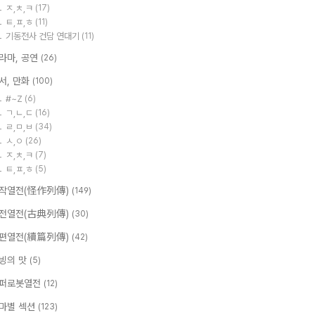
ㅈ,ㅊ,ㅋ
(17)
ㅌ,ㅍ,ㅎ
(11)
기동전사 건담 연대기
(11)
라마, 공연
(26)
서, 만화
(100)
#~Z
(6)
ㄱ,ㄴ,ㄷ
(16)
ㄹ,ㅁ,ㅂ
(34)
ㅅ,ㅇ
(26)
ㅈ,ㅊ,ㅋ
(7)
ㅌ,ㅍ,ㅎ
(5)
작열전(怪作列傳)
(149)
전열전(古典列傳)
(30)
편열전(續篇列傳)
(42)
빙의 맛
(5)
퍼로봇열전
(12)
마별 섹션
(123)