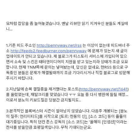
모처럼 잡담을 좀 늘어놓겠습니다. 맨날 리뷰만 읽기 지겨우신 분들도 계실테
니...
1.기존 피드 주소인
http://pennyway.net/rss
는 이상이 없는데 피드버너 주
소
http://feeds2.feedburner.com/pennyway
에 문제가 있는지 새 글이
업데이트가 안되고 있습니다. 제 블로그가 티스토리 서비스에 가입되어 있으
면서 소속 및 스킨은 태터앤미디어의 지원을 받고 있는지라 상태가 조금 오묘
합니다. 현재 TNM쪽에 문의는 넣어놨는데, 답신은 없네요. 한RSS 등으로 구
독중인 분들은 문제가 해결될때까지 조금 기다리시거나 직접 블로그로 방문해
주시기 바랍니다.
2.지난달에 손목 결절종을 제거했다는 포스트(
http://pennyway.net/1641
)
를 올렸었는데, 재발크리를 맞았습니다 ㅜㅜ 오늘 중 다시 병원에 들릴 예정...
이로서 분노의 키보드질은 당분간 금지될지도..
3.본격적인 블록버스터 시즌이 얼마남지 않았습니다. 다음주 개봉되는 [분노
의 질주: 언리미티드]를 시작으로 [토르: 천둥의 신], [소스 코드] 등이 줄줄이
대기중입니다. 특히 던컨 존스 감독의 [소스 코드]는 '올해의 [인셉션]'이라는
찬사를 받을만큼 호평일색입니다. 무척 기대되는군요.