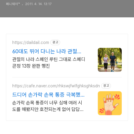
페니웨이™
2011. 4. 14. 13:17
https://daildail.com
광고
60대도 뛰어 다니는 나라 관절의
나라 스페인 루틴
관절의 나라 스페인 루틴 그대로 스페디
콘정 13창 완판 행진
https://cafe.naver.com/rhkswjfwlfghksghksdn
광고
드디어 손가락 손목 통증 극복했습
니다.(+극복과정)
손가락 손목 통증이 너무 심해 여러 시
도를 해봤지만 호전되는게 없어 답답한
마음에 논문,서적 등을보며 공부하였고
드디어 회복할수있었습니다.