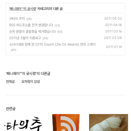
'
페니웨이™의 궁시렁
' 카테고리의 다른 글
구타의 추억
2011.05.02
(28)
RSS 피드주소를 전격 변경합니다
2011.04.18
(13)
손목 관절의 결절종을 제거했습니다
2011.03.16
(50)
2011년 3월의 지름보고
2011.03.08
(24)
소녀시대와 함께 한 2010 Daum Life On Awards 현장 스케치
2011.01.14
(40)
'페니웨이™의 궁시렁'의 다른글
현재글
모처럼의 잡설
관련글