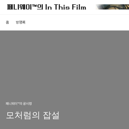
홈
방명록
페니웨이™의 궁시렁
모처럼의 잡설