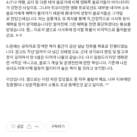
4.IT나 여행, 요리 등 다른 테마 블로거에 비해 영화쪽 블로거들이 마이너리티
가 강한건 사실이죠. 그나마 쥐꼬리만한 영화 프로모션도 대부분 네이버 소속
블로거에게 혜택이 돌아가기 때문에 非네이버 성향의 블로거들은 그야말
로 찬밥신세입니다. 저는 운좋게도 모 회사를 통해 직,간접적으로 시사회 등의
혜택을 많이 받아왔습니다만 얼마전에 그런 혜택을 전면 중단하겠다는 통보를
받았습니다. 쩝... 이로서 앞으로 시사회에 참석할 확률이 비약적으로 줄어들었
군요. ㅎㅎ
5.원래는 공저자로 참여한 책의 출간이 금년 설날 전후를 목표로 진행되었습
니다. 원고도 작년 말까지 다 넘긴 상태였고요. 근데 생각보다 편집 및 탈고과
정이 길어져서 한 5월은 되어야 나올것 같습니다. 다시 말씀드리지만 영화관
련 서적은 아니고요, 블로그 개설 및 운영전반에 관한 책입니다. 기존에 나온
유사도서에 비해 월등히 퀄리티가 높은 책이 될 것라고 생각합니다.
이상입니다. 앞으로는 이런 저런 잡담들도 좀 자주 올릴까 해요. 너무 리뷰에만
집중했더니 방문객들과의 소통도 조금 뜸해진것 같고 말이죠. ^^
공감
구독하기