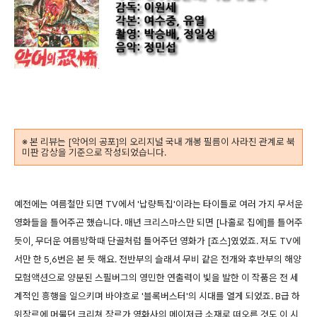
※ 본 리뷰는 [악어의 공포]의 오리지널 국내 개봉 필름이 사라진 관계로 북
미판 감상을 기준으로 작성되었습니다.
예전에는 여름철만 되면 TV에서 '납량특집'이라는 타이틀로 여러 가지 무서운
영화들을 틀어주곤 했습니다. 매년 크리스마스만 되면 [나홀로 집에]를 틀어주
듯이, 무더운 여름방학때 단골처럼 틀어주던 영화가 [죠스]였었죠. 저도 TV에
서만 한 5,6번은 본 듯 해요. 전반부의 슬래셔 무비 같은 전개와 후반부의 해양
모험액션으로 양분된 스필버그의 영민한 연출력이 빛을 발한 이 작품은 전 세
계적인 흥행을 일으키며 바야흐로 '블록버스터'의 시대를 열게 되었죠. B급 하
위장르에 머물던 크리쳐 장르가 영화사의 메이저급 소재로 떠오른 것도 이 시