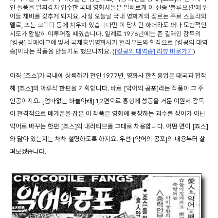
인 돌풍을 일찌감치 입수한 국내 영화사들은 발빠르게 이 신종 '블루오션'에 뛰
어들 채비를 갖추게 되지요. 사실 오늘날 국내 영화계의 장르는 주로 스릴러와
멜로, 또는 코미디 등에 치우쳐 있습니다만 이 당시만 하더라도 꽤나 모험적인
시도가 활발히 이루어질 때였습니다. 일례로 1976년에는 존 길러민 감독의
[킹콩] 리메이크에 맞서 국제흥업영화사가 헐리우드와 합작으로 [킹콩의 대역
습]이라는 작품을 만들기도 했으니까요. (
[킹콩의 대역습] 리뷰 바로가기
)
아직 [죠스]가 국내에 상륙하기 전인 1977년, 영화사 한진흥업은 태국과 합작
해 [죠스]의 아류작 한편을 기획합니다. 바로 [악어의 공포]라는 작품이 그 주
인공이지요. [엄마없는 하늘아래] 1,2편으로 흥행에 성공을 거둔 이원세 감독
이 전격적으로 메가폰을 잡은 이 작품은 영화에 등장하는 괴수를 상어가 아닌
악어로 바꾸는 한편 [죠스]의 내러티브를 그대로 차용합니다. 어떤 면이 [죠스]
와 닮아 있는지는 차차 설명하도록 하지요. 우선 [악어의 공포]의 내용부터 살
펴보겠습니다.