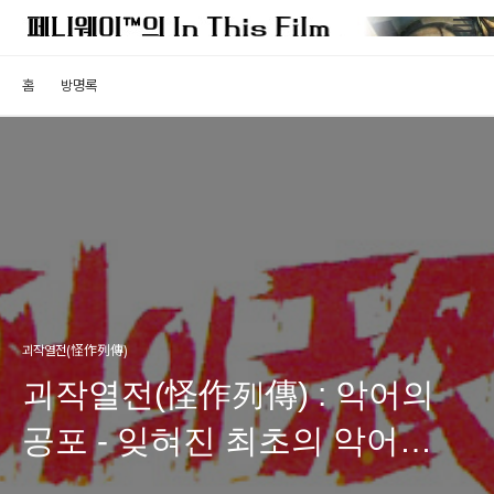
홈
방명록
괴작열전(怪作列傳)
괴작열전(怪作列傳) : 악어의
공포 - 잊혀진 최초의 악어
공포영화