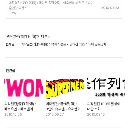
괴작열전(怪作列傳) : 돌아온 용쟁호투 - 이소룡의 태권도 스승이
출연한 속편?
2010.06.23
(25)
'괴작열전(怪作列傳)'의 다른글
현재글
괴작열전(怪作列傳) : 악어의 공포 - 잊혀진 최초의 악어 공포영화
관련글
괴작열전(怪作列傳) :
괴작열전(怪作列傳) :
괴작열전 100회 달성에
배트우먼 - 배트맨의
3인의 슈퍼맨 - 슈퍼맨이
대한 소회
후광을 이용한 표절
잉태한 B급 서브컬처
2010.10.05
2010.09.27
2010.08.16
캐릭터?