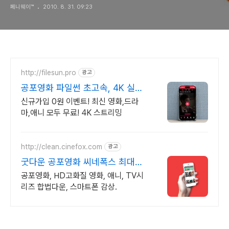
페니웨이™
2010. 8. 31. 09:23
http://filesun.pro
광고
공포영화 파일썬 초고속, 4K 실시
간 보기!
신규가입 0원 이벤트! 최신 영화,드라
마,애니 모두 무료! 4K 스트리밍
http://clean.cinefox.com
광고
굿다운 공포영화 씨네폭스 최대3
만원+10%추가적립
공포영화, HD고화질 영화, 애니, TV시
리즈 합법다운, 스마트폰 감상.