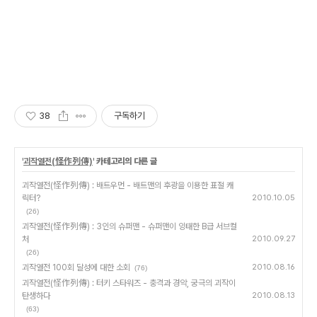
38
구독하기
'
괴작열전(怪作列傳)
' 카테고리의 다른 글
괴작열전(怪作列傳) : 배트우먼 - 배트맨의 후광을 이용한 표절 캐
릭터?
2010.10.05
(26)
괴작열전(怪作列傳) : 3인의 슈퍼맨 - 슈퍼맨이 잉태한 B급 서브컬
처
2010.09.27
(26)
괴작열전 100회 달성에 대한 소회
2010.08.16
(76)
괴작열전(怪作列傳) : 터키 스타워즈 - 충격과 경악, 궁극의 괴작이
탄생하다
2010.08.13
(63)