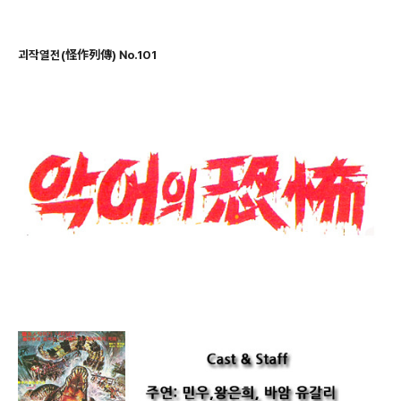
괴작열전(怪作列傳) No.101