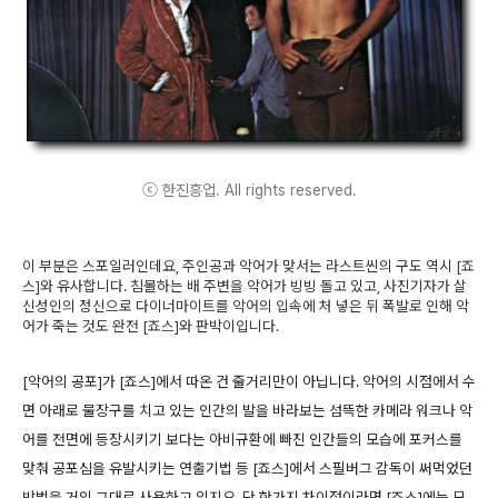
ⓒ 한진흥업. All rights reserved.
이 부분은 스포일러인데요, 주인공과 악어가 맞서는 라스트씬의 구도 역시 [죠
스]와 유사합니다. 침몰하는 배 주변을 악어가 빙빙 돌고 있고, 사진기자가 살
신성인의 정신으로 다이너마이트를 악어의 입속에 처 넣은 뒤 폭발로 인해 악
어가 죽는 것도 완전 [죠스]와 판박이입니다.
[악어의 공포]가 [죠스]에서 따온 건 줄거리만이 아닙니다. 악어의 시점에서 수
면 아래로 물장구를 치고 있는 인간의 발을 바라보는 섬뜩한 카메라 워크나 악
어를 전면에 등장시키기 보다는 아비규환에 빠진 인간들의 모습에 포커스를
맞춰 공포심을 유발시키는 연출기법 등 [죠스]에서 스필버그 감독이 써먹었던
방법을 거의 그대로 사용하고 있지요. 단 한가지 차이점이라면 [죠스]에는 모