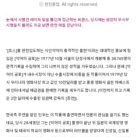
ⓒ 한진흥업. All rights reserved.
눈에서 시뻘건 레이저 빛을 뿜으며 접근하는 씨퀀스. 당시에는 굉장히 무시무
시했을지 몰라도 지금 보면 완전 애들 장난이다.
'[죠스]를 완전압도하는 식인악어의 충격적인 출현'이라는 대대적인 홍보에 힘
입은 [악어의 공포]는 1977년 10월 서울의 단성사에서 개봉해 총 38745명의
관객기록을 수립하며 그리 나쁘지 않은 성적을 거두었습니다. 그러나 원래 [악
어의 공포]가 내수시장이 아닌 수출시장에 비중을 둔 작품이어서 1979년 당
시 우리나라 영화사상 최고 값인 10만달러를 받고 홍콩 영화사 골든 하베스트
에 인터네셔널 배급권을 판매한 기록을 세우기도 합니다. (이전까지 최고 기록
은 2만 달러에 수출된 임권택 감독의 [증언]).
한국측 주연을 맡은 민우는 이 작품에 출연하면서 언론의 관심을 끌기도 했는
데요, 당시 28세였던 그는 [악어의 공포] 촬영이 끝난 뒤 일본의 국제방영 영
화사 및 태국의 차요이 영화사 등으로부터 러브콜을 받았다며 신성일, 신일룡