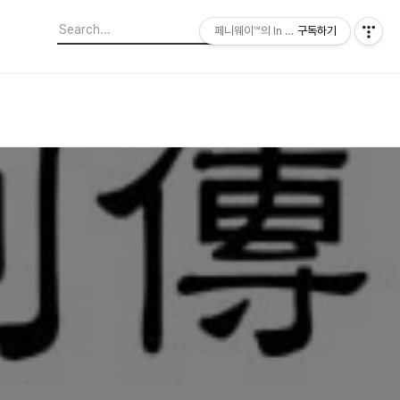
페니웨이™의 In This Film
구독하기