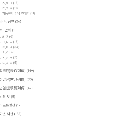
ㅈ,ㅊ,ㅋ
(17)
ㅌ,ㅍ,ㅎ
(11)
기동전사 건담 연대기
(11)
라마, 공연
(26)
서, 만화
(100)
#~Z
(6)
ㄱ,ㄴ,ㄷ
(16)
ㄹ,ㅁ,ㅂ
(34)
ㅅ,ㅇ
(26)
ㅈ,ㅊ,ㅋ
(7)
ㅌ,ㅍ,ㅎ
(5)
작열전(怪作列傳)
(149)
전열전(古典列傳)
(30)
편열전(續篇列傳)
(42)
빙의 맛
(5)
퍼로봇열전
(12)
마별 섹션
(123)