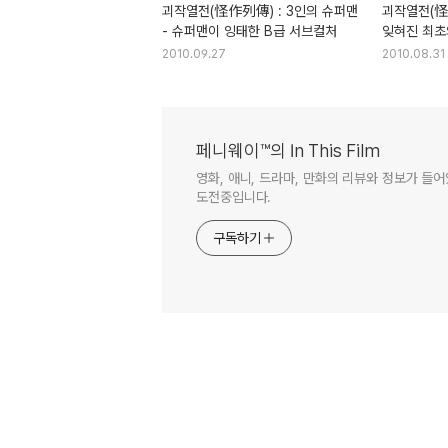
괴작열전(怪作列傳) : 3인의 슈퍼맨
괴작열전(怪作
- 슈퍼맨이 잉태한 B급 서브컬처
잊혀진 최초
2010.09.27
2010.08.31
페니웨이™의 In This Film
영화, 애니, 드라마, 만화의 리뷰와 정보가 들
도전중입니다.
구독하기