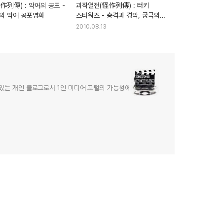
列傳) : 악어의 공포 -
괴작열전(怪作列傳) : 터키
의 악어 공포영화
스타워즈 - 충격과 경악, 궁극의
괴작이 탄생하다
2010.08.13
어있는 개인 블로그로서 1인 미디어 포털의 가능성에