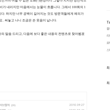
인거야 어쩔 수 없는 노화(?)현상이니 그렇다 치지만 정신적으
비가 내리지만 마음에서는 눈물이 흐릅니다. 그래서 100회의 1
니다. 하지만 너무 공백이 길어지는 것도 방문객들에게 예의가
.. 써놓고 나니 조금은 쓴 웃음이 납니다.
T
블
의 말씀 드리고, 다음에 보다 좋은 내용의 컨텐츠로 찾아뵙겠
리
모
스
최
최
근
글
과
인
최
기
글
 서브컬처
2010.09.27
(26)