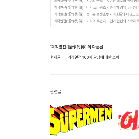
괴작열전(怪作列傳) : 악어의 공포 - 잊혀진 최초의 악어 공
괴작열전(怪作列傳) : 터키 스타워즈 - 충격과 경악, 궁극의
괴작열전(怪作列傳) : 돌아온 용쟁호투 - 이소룡의 태권도 
괴작열전(怪作列傳) : 거리의 무법자 - 엽기 컨셉의 스트리
'괴작열전(怪作列傳)'의 다른글
현재글
괴작열전 100회 달성에 대한 소회
관련글