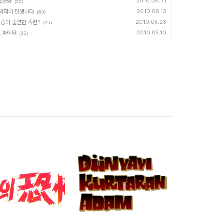
포영화
2010.08.31
(55)
 괴작이 탄생하다
2010.08.13
(63)
스승이 출연한 속편?
2010.06.23
(25)
트 파이터
2010.05.10
(43)