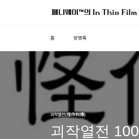
홈
방명록
괴작열전(怪作列傳)
괴작열전 10