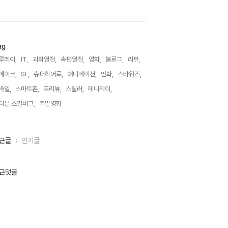
ag
루레이,
IT,
괴작열전,
속편열전,
영화,
블로그,
리뷰,
메이크,
SF,
슈퍼히어로,
애니메이션,
만화,
스타워즈,
바일,
스마트폰,
프리뷰,
스릴러,
페니웨이,
티븐 스필버그,
주말영화,
근글
인기글
근댓글