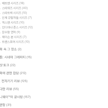
배트맨 시리즈
(18)
스타워즈 시리즈
(40)
스타트렉 시리즈
(10)
신체 강탈자들 시리즈
(7)
엑스맨 시리즈
(10)
인디아나 존스 시리즈
(12)
잠수함 연작
(9)
제이슨 본 시리즈
(7)
트랜스포머 시리즈
(10)
화 속 그 장소
(2)
툰: 시네마 그레피티
(15)
샷 토크
(22)
화에 관한 잡담
(212)
T, 전자기기 리뷰
(125)
다한 리뷰
(55)
니웨이™의 궁시렁
(157)
관함
(31)