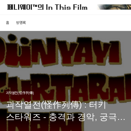
홈
방명록
괴작열전(怪作列傳)
괴작열전(怪作列傳) : 터키
스타워즈 - 충격과 경악, 궁극의
괴작이 탄생하다