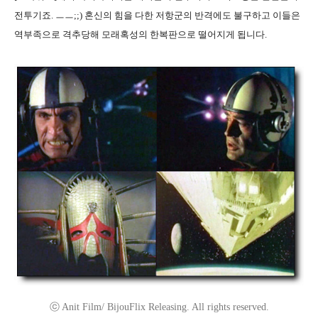
전투기죠. ㅡㅡ;;) 혼신의 힘을 다한 저항군의 반격에도 불구하고 이들은
역부족으로 격추당해 모래혹성의 한복판으로 떨어지게 됩니다.
ⓒ Anit Film/ BijouFlix Releasing. All rights reserved.