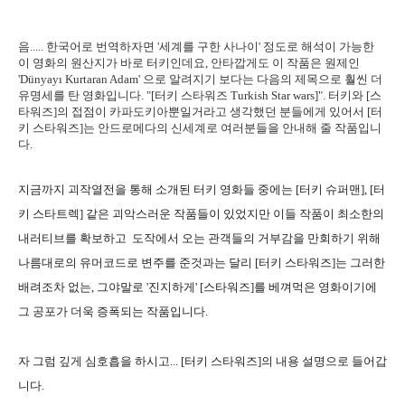
음..... 한국어로 번역하자면 '세계를 구한 사나이' 정도로 해석이 가능한
이 영화의 원산지가 바로 터키인데요, 안타깝게도 이 작품은 원제인
'Dünyayı Kurtaran Adam' 으로 알려지기 보다는 다음의 제목으로 훨씬 더
유명세를 탄 영화입니다. "[터키 스타워즈 Turkish Star wars]". 터키와 [스
타워즈]의 접점이 카파도키아뿐일거라고 생각했던 분들에게 있어서 [터
키 스타워즈]는 안드로메다의 신세계로 여러분들을 안내해 줄 작품입니
다.
지금까지 괴작열전을 통해 소개된 터키 영화들 중에는 [터키 슈퍼맨], [터
키 스타트렉] 같은 괴악스러운 작품들이 있었지만 이들 작품이 최소한의
내러티브를 확보하고 도작에서 오는 관객들의 거부감을 만회하기 위해
나름대로의 유머코드로 변주를 준것과는 달리 [터키 스타워즈]는 그러한
배려조차 없는, 그야말로 '진지하게' [스타워즈]를 베껴먹은 영화이기에
그 공포가 더욱 증폭되는 작품입니다.
자 그럼 깊게 심호흡을 하시고... [터키 스타워즈]의 내용 설명으로 들어갑
니다.