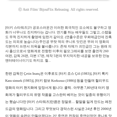
ⓒ Anit Film/ BijouFlix Releasing. All rights reserved.
[터키 스타워즈]가 공포스러운건 이러한 희극적인 요소에도 불구하고 영
화가 너무나도 진지하다는 겁니다. 연기를 하는 배우들도 그렇고, 스탭들
도 무척 진지하게 촬영에 임한거 같아요. (연출수준은 우뢰매급인데 잔혹
도는 의외로 높습니다) 주인공 무랏 역의 쿠니트 앗킨은 무려 이 영화의
각본까지 쓰면서 의욕을 불사릅니다. 존재 자체가 괴인급인 그는 원래 의
사 출신으로서 영화계로 전향한 이후의 필모그래피를 보면 출연작 260
여편, 감독 26편, 각본 17편, 제작 5편의 무지막지한 내공을 보유한 만능
엔터테이너이기도 하지요. 헐...
한편 감독인 Çetin Inanç은 이후로도 [터키 죠스 Çöl (1983)], [터키 록키
Kara simsek (1985)], [터키 람보 Korkusuz (1986)] 등을 만들며 헐리우드
영화의 터키 현지화에 앞장서게 됩니다. 쿨럭.. 아무튼 7,80년대 터키 영
화계가 헐리우드의 유명 작품을 고스란히 베끼는 것이 일종의 유행이기
는 했습니다만 [터키 스타워즈]만큼은 정말로.... 할말을 잃게 만드는 레전
드급의 영화입니다. 그리고 무엇보다 경악스런 사실은 24년 후인 2006년
이 영화의 속편이 만들어졌다는 거! 주연은 전작의 주연이었던 쿠니트 앗