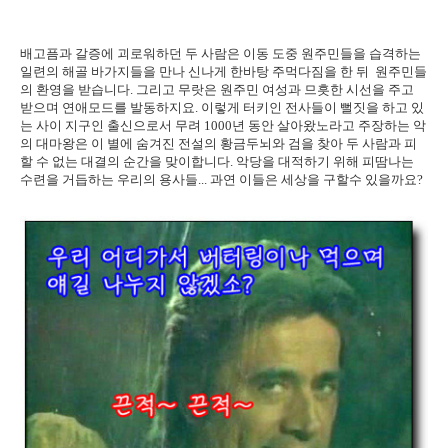
배고픔과 갈증에 괴로워하던 두 사람은 이동 도중 원주민들을 습격하는
일련의 해골 바가지들을 만나 신나게 한바탕 주먹다짐을 한 뒤 원주민들
의 환영을 받습니다. 그리고 무랏은 원주민 여성과 므흣한 시선을 주고
받으며 연애모드를 발동하지요. 이렇게 터키인 전사들이 뻘짓을 하고 있
는 사이 지구인 출신으로서 무려 1000년 동안 살아왔노라고 주장하는 악
의 대마왕은 이 별에 숨겨진 전설의 황금두뇌와 검을 찾아 두 사람과 피
할 수 없는 대결의 순간을 맞이합니다. 악당을 대적하기 위해 피땀나는
수련을 거듭하는 우리의 용사들... 과연 이들은 세상을 구할수 있을까요?