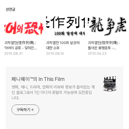
관련글
괴작열전(怪作列傳) :
괴작열전 100회 달성에
괴작열전(怪作列傳) :
악어의 공포 - 잊혀진
대한 소회
돌아온 용쟁호투 -
최초의 악어 공포영화
이소룡의 태권도 스승이
2010.08.31
2010.08.16
2010.06.23
출연한 속편?
페니웨이™의 In This Film
영화, 애니, 드라마, 만화의 리뷰와 정보가 들어있는 개
인 블로그로서 1인 미디어 포털의 가능성에 도전중입
니다.
구독하기