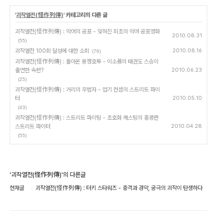
'
괴작열전(怪作列傳)
' 카테고리의 다른 글
괴작열전(怪作列傳) : 악어의 공포 - 잊혀진 최초의 악어 공포영화
2010.08.31
(55)
괴작열전 100회 달성에 대한 소회
2010.08.16
(76)
괴작열전(怪作列傳) : 돌아온 용쟁호투 - 이소룡의 태권도 스승이
출연한 속편?
2010.06.23
(25)
괴작열전(怪作列傳) : 거리의 무법자 - 엽기 컨셉의 스트리트 파이
터
2010.05.10
(43)
괴작열전(怪作列傳) : 스트리트 파이팅 - 초호화 캐스팅의 홍콩판
스트리트 파이터
2010.04.28
(55)
'괴작열전(怪作列傳)'의 다른글
현재글
괴작열전(怪作列傳) : 터키 스타워즈 - 충격과 경악, 궁극의 괴작이 탄생하다