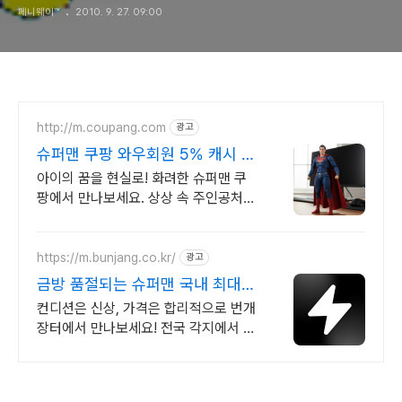
페니웨이™
2010. 9. 27. 09:00
http://m.coupang.com
광고
슈퍼맨 쿠팡 와우회원 5% 캐시 적
립
아이의 꿈을 현실로! 화려한 슈퍼맨 쿠
팡에서 만나보세요. 상상 속 주인공처
럼! 와우회원 30일 무료반품으로 안심
하고 준비하세요.
https://m.bunjang.co.kr/
광고
금방 품절되는 슈퍼맨 국내 최대
브랜드 중고거래
컨디션은 신상, 가격은 합리적으로 번개
장터에서 만나보세요! 전국 각지에서 올
라오는 전국구 최다 상품 매일 10만 개
이상의 신규 상품 업로드