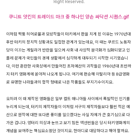
Right Reserved.
쿠니트 앗킨의 트레이드 마크 중 하나인 양손 싸닥션 시퀀스.gif
이처럼 짝퉁 히어로물과 모방작들이 터키에서 판을 치게 된 이유는 1970년대
후반 터키의 정치적 상황과도 밀접한 관계가 있는데요, 이 때는 쿠르드 노동자
당이 이끄는 게릴라가 반란을 일으켜 사회 내 사상적 분극화가 심화되었고 인
플레 문제가 국민들의 경제 생활에서 심각하게 대두되기 시작한 시기였습니
다, 이런 혼란한 사회상에서 만들어진 초저예산의 괴작들은 1980년대 초반까
지 터키 영화계에 쏟아져 나오게 됩니다. 여기에 편승해 이탈리아 등 B급영화
로 유명한 나라들과의 합작 형태로 나온 작품들도 부지기수이지요.
오히려 이 때 제작된 영화들은 일부 컬트 매니아들 사이에서 폭발적인 인기를
누리게 되는데, 터키의 제작자들이 이처럼 서구의 제작자들보다 훨씬 적은 예
산으로 원작에 대한 또다른 풍미를 일으켰다는 사실 자체가 큰 호기심으로 다
가온 겁니다. 엉터리 의상과 눈뜨고 보기 힘든 액션씬들은 당시 터키영화계의
개념을 보여주는 핵심요소였던 것이지요. 한마디로 대담하다고 해야 할까요.