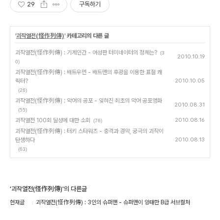
29
구독하기
'
괴작열전(怪作列傳)
' 카테고리의 다른 글
괴작열전(怪作列傳) : 기계인간 - 여성판 터미네이터의 정체는?
(3
2010.10.19
0)
괴작열전(怪作列傳) : 배트우먼 - 배트맨의 후광을 이용한 표절 캐
릭터?
2010.10.05
(26)
괴작열전(怪作列傳) : 악어의 공포 - 잊혀진 최초의 악어 공포영화
2010.08.31
(55)
괴작열전 100회 달성에 대한 소회
2010.08.16
(76)
괴작열전(怪作列傳) : 터키 스타워즈 - 충격과 경악, 궁극의 괴작이
탄생하다
2010.08.13
(63)
'괴작열전(怪作列傳)'의 다른글
현재글
괴작열전(怪作列傳) : 3인의 슈퍼맨 - 슈퍼맨이 잉태한 B급 서브컬처