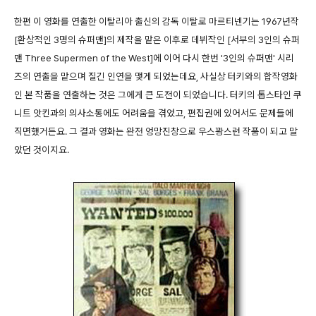
한편 이 영화를 연출한 이탈리아 출신의 감독 이탈로 마르티넨기는 1967년작
[환상적인 3명의 슈퍼맨]의 제작을 맡은 이후로 데뷔작인 [서부의 3인의 슈퍼
맨 Three Supermen of the West]에 이어 다시 한번 '3인의 슈퍼맨' 시리
즈의 연출을 맡으며 질긴 인연을 맺게 되었는데요, 사실상 터키와의 합작영화
인 본 작품을 연출하는 것은 그에게 큰 도전이 되었습니다. 터키의 톱스타인 쿠
니트 앗킨과의 의사소통에도 어려움을 겪었고, 편집권에 있어서도 문제들에
직면했거든요. 그 결과 영화는 완전 엉망진창으로 우스꽝스런 작품이 되고 말
았던 것이지요.