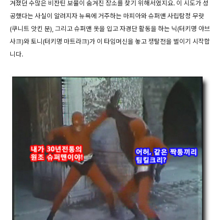
겨졌던 수많은 비잔틴 보물이 숨겨진 장소를 찾기 위해서였지요. 이 시도가 성
공했다는 사실이 알려지자 뉴욕에 거주하는 마피아와 슈퍼맨 사립탐정 무랏
(쿠니트 앗킨 분), 그리고 슈퍼맨 옷을 입고 자경단 활동을 하는 닉(터키명 야브
사크)와 토니(터키명 마트라크)가 이 타임머신을 놓고 쟁탈전을 벌이기 시작합
니다.