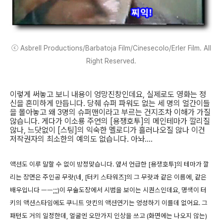
ⓒ Asbrell Productions/Barbatoja Film/Cinesecolo/Erler Film. All
Right Reserved.
이렇게 써놓고 보니 내용이 엉망진창인데요, 실제로도 영화는 정
신을 혼미하게 만듭니다. 당췌 슈퍼 파워도 없는 세 명의 얼간이들
을 몰아놓고 왜 3명의 슈퍼맨이라고 부르는 건지조차 이해가 가질
않습니다. 게다가 이소룡 주연의 [용쟁호투]의 메인테마가 깔리질
않나, 느닷없이 [스팅]의 익숙한 멜로디가 흘러나오질 않나 이건
저작권자의 최소한의 예의도 없습니다. 아놔....
액션도 이루 말할 수 없이 방정맞습니다. 앞서 언급한 [용쟁호투]의 테마가 깔
리는 장면은 주인공 무랏(네, [터키 스타워즈]의 그 무랏과 같은 이름에, 같은
배우입니다 ㅡㅡ;;;)이 무술도장에서 시범을 보이는 시퀀스인데요, 명색이 터
키의 액션스타임에도 쿠니트 앗킨의 액션연기는 엉성하기 이를데 없어요. 그
패턴도 거의 일정한데, 얼굴엔 오만가지 인상을 쓰고 (화면에는 나오지 않는)