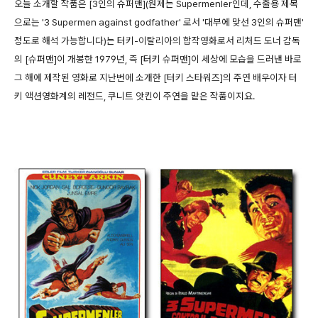
오늘 소개할 작품은 [3인의 슈퍼맨](원제는 Supermenler인데, 수출용 제목
으로는 '3 Supermen against godfather' 로서 '대부에 맞선 3인의 슈퍼맨'
정도로 해석 가능합니다)는 터키-이탈리아의 합작영화로서 리처드 도너 감독
의 [슈퍼맨]이 개봉한 1979년, 즉 [터키 슈퍼맨]이 세상에 모습을 드러낸 바로
그 해에 제작된 영화로 지난번에 소개한 [터키 스타워즈]의 주연 배우이자 터
키 액션영화계의 레전드, 쿠니트 앗킨이 주연을 맡은 작품이지요.