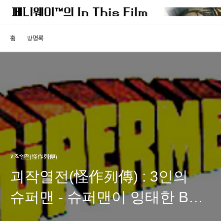
홈
방명록
괴작열전(怪作列傳)
괴작열전(怪作列傳) : 3인의
슈퍼맨 - 슈퍼맨이 잉태한 B급
서브컬처