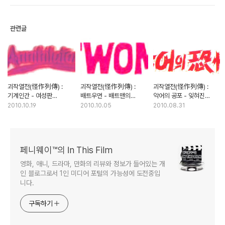
관련글
괴작열전(怪作列傳) :
괴작열전(怪作列傳) :
괴작열전(怪作列傳) :
기계인간 - 여성판
배트우먼 - 배트맨의
악어의 공포 - 잊혀진
터미네이터의 정체는?
후광을 이용한 표절
최초의 악어 공포영화
2010.10.19
2010.10.05
2010.08.31
캐릭터?
페니웨이™의 In This Film
영화, 애니, 드라마, 만화의 리뷰와 정보가 들어있는 개
인 블로그로서 1인 미디어 포털의 가능성에 도전중입
니다.
구독하기