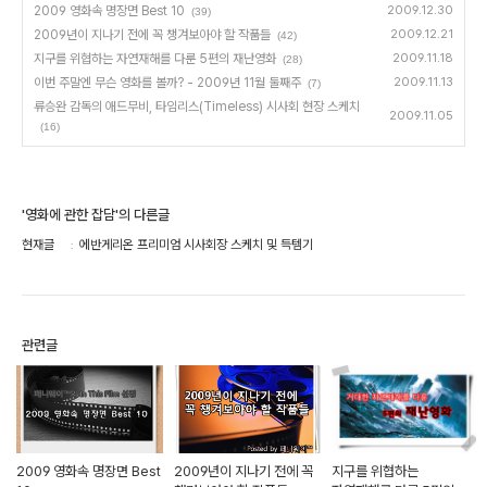
2009 영화속 명장면 Best 10
2009.12.30
(39)
2009년이 지나기 전에 꼭 챙겨보아야 할 작품들
2009.12.21
(42)
지구를 위협하는 자연재해를 다룬 5편의 재난영화
2009.11.18
(28)
이번 주말엔 무슨 영화를 볼까? - 2009년 11월 둘째주
2009.11.13
(7)
류승완 감독의 애드무비, 타임리스(Timeless) 시사회 현장 스케치
2009.11.05
(16)
'영화에 관한 잡담'의 다른글
현재글
에반게리온 프리미엄 시사회장 스케치 및 득템기
관련글
2009 영화속 명장면 Best
2009년이 지나기 전에 꼭
지구를 위협하는