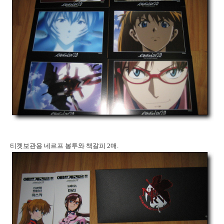
티켓보관용 네르프 봉투와 책갈피 2매.