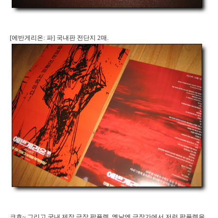
[에반게리온: 파] 국내판 전단지 2매.
크흐~ 그리고 국내 제작 극장 팜플렛. 옛날엔 극장가에서 저런 팜플렛을