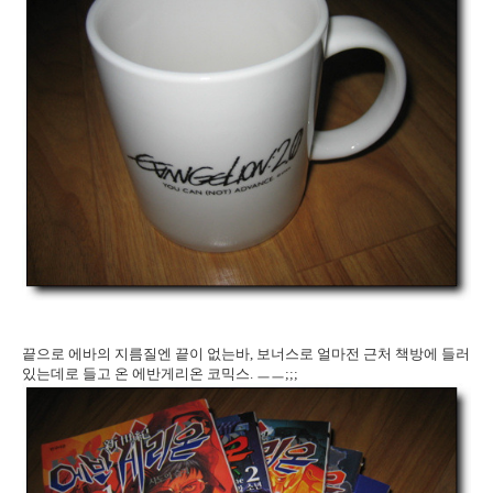
끝으로 에바의 지름질엔 끝이 없는바, 보너스로 얼마전 근처 책방에 들러
있는데로 들고 온 에반게리온 코믹스. ㅡㅡ;;;