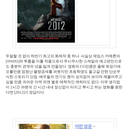
두말할 것 없이 하반기 최고의 화제작 중 하나. 사실상 제임스 카메론의
[아바타]와 투톱을 이룰 작품으로서 무시무시한 스케일의 예고편만으로
도 충분히 관객의 넋을 잃게 만들었다. 영화의 CG만큼은 올해 최장가에
오를만큼 엄청난 물량공세를 퍼붓지만 초등학생도 울고갈 만한 단순무
식한 스토리가 단점. 배우들의 연기도 왠지 성의없어 보이며 깨물어주고
싶을 만큼 귀여운 아역 외엔 별로 매력적인 캐릭터도 없다. 아무 생각없
이 2시간 30분의 긴 시간 내내 정신없이 터지고 뿌시고 하는 영화를 원한
다면 [2012]가 정답이다.
어떤 방문
-