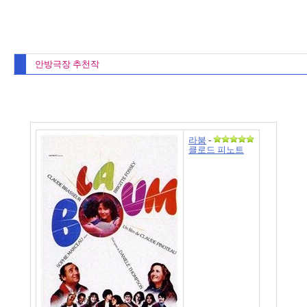
안방극장 추천작
라붐
-
클로드 피노트