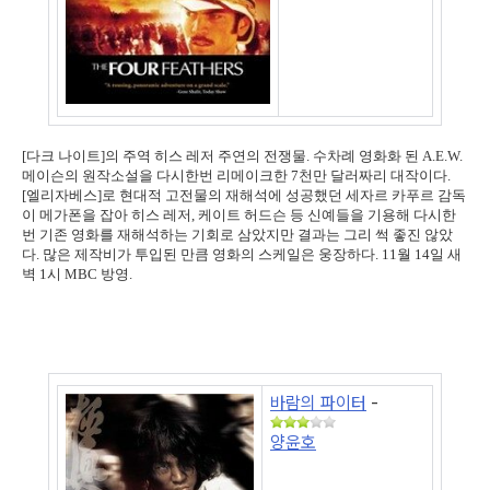
[다크 나이트]의 주역 히스 레저 주연의 전쟁물. 수차례 영화화 된 A.E.W.
메이슨의 원작소설을 다시한번 리메이크한 7천만 달러짜리 대작이다.
[엘리자베스]로 현대적 고전물의 재해석에 성공했던 세자르 카푸르 감독
이 메가폰을 잡아 히스 레저, 케이트 허드슨 등 신예들을 기용해 다시한
번 기존 영화를 재해석하는 기회로 삼았지만 결과는 그리 썩 좋진 않았
다. 많은 제작비가 투입된 만큼 영화의 스케일은 웅장하다. 11월 14일 새
벽 1시 MBC 방영.
바람의 파이터
-
양윤호