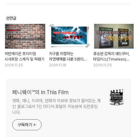
관련글
에반게리온 프리미엄
지구를 위협하는
류승완 감독의 애드무비,
시사회장 스케치 및 득템기
자연재해를 다룬 5편의
타임리스(Timeless)
재난영화
시사회 현장 스케치
2009.11.25
2009.11.18
2009.11.05
페니웨이™의 In This Film
영화, 애니, 드라마, 만화의 리뷰와 정보가 들어있는 개
인 블로그로서 1인 미디어 포털의 가능성에 도전중입
니다.
구독하기