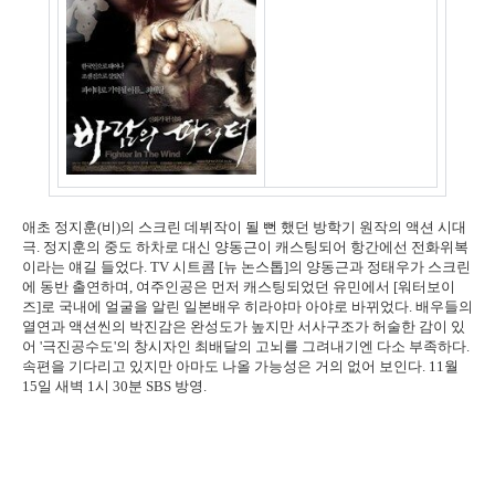
애초 정지훈(비)의 스크린 데뷔작이 될 뻔 했던 방학기 원작의 액션 시대
극. 정지훈의 중도 하차로 대신 양동근이 캐스팅되어 항간에선 전화위복
이라는 얘길 들었다. TV 시트콤 [뉴 논스톱]의 양동근과 정태우가 스크린
에 동반 출연하며, 여주인공은 먼저 캐스팅되었던 유민에서 [워터보이
즈]로 국내에 얼굴을 알린 일본배우 히라야마 아야로 바뀌었다. 배우들의
열연과 액션씬의 박진감은 완성도가 높지만 서사구조가 허술한 감이 있
어 '극진공수도'의 창시자인 최배달의 고뇌를 그려내기엔 다소 부족하다.
속편을 기다리고 있지만 아마도 나올 가능성은 거의 없어 보인다. 11월
15일 새벽 1시 30분 SBS 방영.