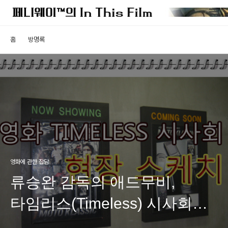
홈
방명록
영화에 관한 잡담
류승완 감독의 애드무비,
타임리스(Timeless) 시사회
현장 스케치