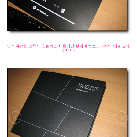
먼저 류승완 감독의 친필싸인이 들어간 실제 클랩보드! 우왕~ 이걸 갖게
되다니!