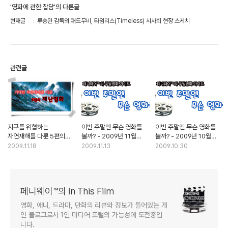
'영화에 관한 잡담'의 다른글
현재글
류승완 감독의 애드무비, 타임리스(Timeless) 시사회 현장 스케치
관련글
지구를 위협하는
이번 주말엔 무슨 영화를
이번 주말엔 무슨 영화를
자연재해를 다룬 5편의
볼까? - 2009년 11월
볼까? - 2009년 10월
재난영화
둘째주
다섯째주
2009.11.18
2009.11.13
2009.10.30
페니웨이™의 In This Film
영화, 애니, 드라마, 만화의 리뷰와 정보가 들어있는 개
인 블로그로서 1인 미디어 포털의 가능성에 도전중입
니다.