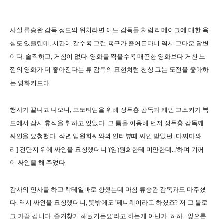
사실 류승완 감독 정도의 위치라면 여느 감독들 처럼 리메이크에 대한 욕
심도 있을텐데, 시간이 갈수록 그런 욕구가 줄어든다니 역시 그다운 답변
이다. 솔직하고, 거침이 없다. 영화를 찍을수록 매끈한 영화보다 거친 느
낌의 영화가 더 좋아진다는 류 감독의 표현처럼 천상 그는 도전을 좋아하
는 영화키드다.
행사가 끝나고 나오니, 포토타임을 위해 정두홍 감독과 케인 고스키가 복
도에서 잠시 휴식을 취하고 있었다. 그 틈을 이용해 먼저 정두홍 감독께
싸인을 요청했다. 작년 임원희씨와의 인터뷰때 싸인 받았던 [다찌마와
리] 전단지 위에 싸인을 요청했더니 '(임)원희한테 미안한데...'하며 기꺼
이 싸인을 해 주었다.
감사의 인사를 하고 칵테일바로 향했는데 마침 류승완 감독과도 마주쳤
다. 역시 싸인을 요청했더니, 뜻밖에도 '페니웨이라고 하셨죠? 저 그 블로
그 가끔 갑니다. 즐겨찾기 해뒀거든요'라고 하는게 아닌가. 하하.. 앞으론