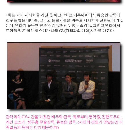
1차는 기자 시사회를 가진 듯 하고, 2차로 미투데이에서 류승완 감독과
친구를 맺은 네티즌, 그리고 블로거들을 위주로 시사회가 진행된 자리였
는데, 영화가 끝난후 류승완 감독과 정두홍 무술감독, 그리고 영화에서
주연을 맡은 케인 코스기가 나와 GV(관객과의 대화)시간을 가졌다.
관객과의 GV시간을 가졌던 배우와 감독. 좌로부터 통역 및 진행도우미,
케인 코스기, 정두홍 무술감독, 류승완 감독. (사진의 핀트가 안맞는건 이
죽일놈의 똑딱이 디카 때문이다)