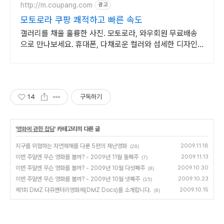
http://m.coupang.com
광고
모토로라 쿠팡 쾌적하고 빠른 속도
갤러리를 채울 훌륭한 사진. 모토로라, 와우회원 무료배송
으로 만나보세요. 휴대폰, 다채로운 컬러와 섬세한 디자인
으로 당신의 개성을 표현하세요.
14
구독하기
'
영화에 관한 잡담
' 카테고리의 다른 글
지구를 위협하는 자연재해를 다룬 5편의 재난영화
2009.11.18
(28)
이번 주말엔 무슨 영화를 볼까? - 2009년 11월 둘째주
2009.11.13
(7)
이번 주말엔 무슨 영화를 볼까? - 2009년 10월 다섯째주
2009.10.30
(8)
이번 주말엔 무슨 영화를 볼까? - 2009년 10월 넷째주
2009.10.23
(15)
제1회 DMZ 다큐멘터리영화제(DMZ Docs)를 소개합니다.
2009.10.15
(6)