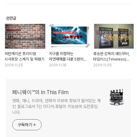
관련글
에반게리온 프리미엄
지구를 위협하는
류승완 감독의 애드무비,
시사회장 스케치 및 득템기
자연재해를 다룬 5편의
타임리스(Timeless)
재난영화
시사회 현장 스케치
2009.11.25
2009.11.18
2009.11.05
페니웨이™의 In This Film
영화, 애니, 드라마, 만화의 리뷰와 정보가 들어있는 개
인 블로그로서 1인 미디어 포털의 가능성에 도전중입
니다.
구독하기