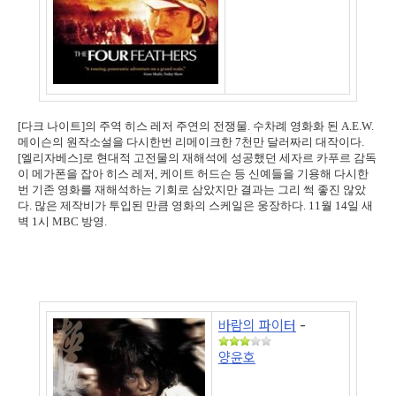
[다크 나이트]의 주역 히스 레저 주연의 전쟁물. 수차례 영화화 된 A.E.W.
메이슨의 원작소설을 다시한번 리메이크한 7천만 달러짜리 대작이다.
[엘리자베스]로 현대적 고전물의 재해석에 성공했던 세자르 카푸르 감독
이 메가폰을 잡아 히스 레저, 케이트 허드슨 등 신예들을 기용해 다시한
번 기존 영화를 재해석하는 기회로 삼았지만 결과는 그리 썩 좋진 않았
다. 많은 제작비가 투입된 만큼 영화의 스케일은 웅장하다. 11월 14일 새
벽 1시 MBC 방영.
바람의 파이터
-
양윤호