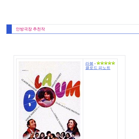
안방극장 추천작
라붐
-
클로드 피노트