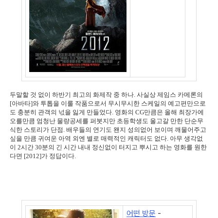
두말할 것 없이 하반기 최고의 화제작 중 하나. 사실상 제임스 카메론의
[아바타]와 투톱을 이룰 작품으로서 무시무시한 스케일의 예고편만으로
도 충분히 관객의 넋을 잃게 만들었다. 영화의 CG만큼은 올해 최장가에
오를만큼 엄청난 물량공세를 퍼붓지만 초등학생도 울고갈 만한 단순무
식한 스토리가 단점. 배우들의 연기도 왠지 성의없어 보이며 깨물어주고
싶을 만큼 귀여운 아역 외엔 별로 매력적인 캐릭터도 없다. 아무 생각없
이 2시간 30분의 긴 시간 내내 정신없이 터지고 뿌시고 하는 영화를 원한
다면 [2012]가 정답이다.
어떤 방문
-