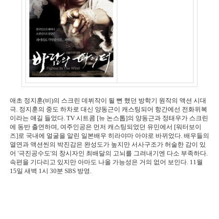
애초 정지훈(비)의 스크린 데뷔작이 될 뻔 했던 방학기 원작의 액션 시대
극. 정지훈의 중도 하차로 대신 양동근이 캐스팅되어 항간에선 전화위복
이라는 얘길 들었다. TV 시트콤 [뉴 논스톱]의 양동근과 정태우가 스크린
에 동반 출연하며, 여주인공은 먼저 캐스팅되었던 유민에서 [워터보이
즈]로 국내에 얼굴을 알린 일본배우 히라야마 아야로 바뀌었다. 배우들의
열연과 액션씬의 박진감은 완성도가 높지만 서사구조가 허술한 감이 있
어 '극진공수도'의 창시자인 최배달의 고뇌를 그려내기엔 다소 부족하다.
속편을 기다리고 있지만 아마도 나올 가능성은 거의 없어 보인다. 11월
15일 새벽 1시 30분 SBS 방영.