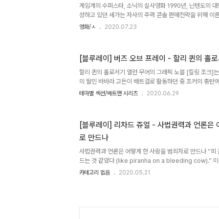
이영하와 함께 [투명인간]이란 영화를 찍은 바 있다. 오늘날
게임계의 수퍼스타, 소닉의 실사영화 1990년, 닌텐도의 
성하고 있던 세가는 자사의 주력 콘솔 판매전략을 위해 이른
를 구축하는 데 주력하고 있었다. 이미 수년 전에 닌텐도는
영화/ㅅ
2020.07.23
콘텐츠를 개발해 자사의 마스코트 캐릭터를 확보한 상태였
영향을 받아 만든 ‘알렉스 키드’외에 이렇다 할 마스코트 
황이었다. 게다가 주력 기종인 메가드라이브의 경우 경쟁
[블루레이] 버즈 오브 프레이 - 할리 퀸의 홀
CPU를 탑재했지만 그래픽과 사운드에서 부족하다는 인식
복할 만한 대체방안을 찾아내야 하는 간절함도 있었다. 이에 
할리 퀸의 홀로서기 앨런 무어의 그래픽 노블 [킬링 조크]
리는 개발팀이 설..
의 딸인 바바라 고든이 배트걸로 활동하던 중 조커의 총탄에
적 이벤트를 담고 있다. 이 사건의 여파로 바바라는 휠체어에
테마별 섹션/배트맨 시리즈
2020.06.29
러한 신체적 핸디캡을 극복하고 고담시의 크라임 파이터 ‘
티를 획득, 헌트리스, 블랙 카나리와 함께 여성 멤버들로 구
이’를 이끈다. 이처럼 '배트맨'의 세계관 속에서 여성판 스
[블루레이] 리차드 쥬얼 - 사법권력과 언론은
이'는 다분히 페미니즘 성향이 두드러지는 작품으로서 DC
로 만드나
텐츠로 평가 받는다. 본 작품의 실사화는 [스몰빌]의 성공에
즈..
사법권력과 언론은 어떻게 한 사람을 범죄자로 만드나 “피
드는 것 같았다 (like piranha on a bleeding cow
FBI와 언론을 피라냐에 빗대어 언급한 사람의 이름은 리차드
카테고리 없음
2020.05.21
애틀란타 하계 올림픽 기간 중 발생한 폭탄 테러 현장에서
폭발물을 사전에 발견해 더 큰 피해를 막아내면서 한 순간에
그러나 영웅으로 추앙 받은 건 단 3일 뿐, FBI가 리처드
는 사실이 언론을 통해 보도되자 평범했던 남자의 삶은 완전히
차례에 걸친 대대적인 압수수색을 통해 집기류와 속옷 등 온갖