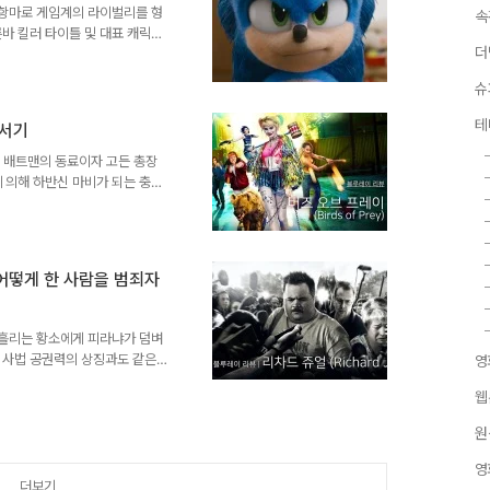
 대중적인 의미에서 좀..
대항마로 게임계의 라이벌리를 형
속
바 킬러 타이틀 및 대표 캐릭터
더
 ‘슈퍼 마리오’라는 기념비적인
지만 세가로서는 ‘슈퍼마리오’의
슈
캐릭터를 내세우지 못하고 있는 상
사의 슈퍼패미컴보다 우수한
테
로서기
이 지배적이었기 때문에 이를 극
통칭 ‘SEGA AM8’이라고 불
는 배트맨의 동료이자 고든 총장
 의해 하반신 마비가 되는 충격
 타는 장애를 갖게 되지만, 그
오라클’이라는 또 다른 아이덴티
성된 히어로 팀 ‘버즈 오브 프레
핀오프로 출발한 '버즈 오브 프레
 어떻게 한 사람을 범죄자
코믹스 중에서도 독특한 팀업 콘
 착안해 제작된 TV 시리즈 [버
 흘리는 황소에게 피라냐가 덤벼
).” 미 사법 공권력의 상징과도 같은
영
 쥬얼이다. 그는 1996년 미국
웹
 비정규직 경비요원으로 근무 중
 영웅으로 떠 올랐던 인물이다.
원
 쥬얼을 유력한 용의선상에 올렸다
 파괴되어 버린다. FBI는 두
영
 집..
더보기