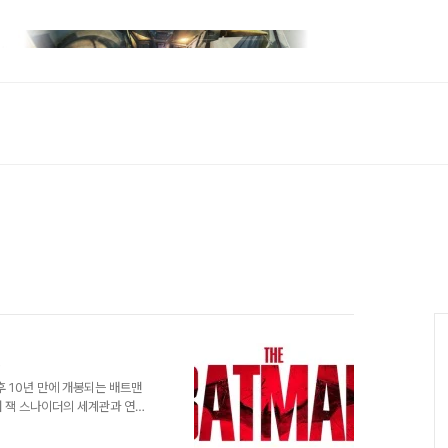
맨
후 10년 만에 개봉되는 배트맨
며 잭 스나이더의 세계관과 연계
 좌초되면서 맷 리브스에게로 공
품으로 재탄생했다. 맷 리브스는