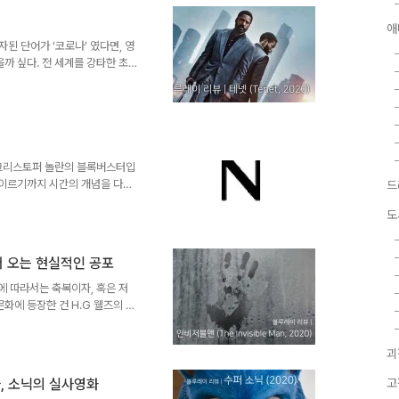
테마이자 주제의식이었다. 관객들
피투성이가 되도록 얻어맞는 장면
애
 인간적인 고뇌, 그리고 본래의
된 단어가 ‘코로나’ 였다면, 영
까 싶다. 전 세계를 강타한 초
 DC의 [원더우먼 1984]나
 개봉이 연기되는 가운데, 이제는
 [테넷]은 세 차례의 연기 끝에
모았음에도 예고편만으론 영화의 장
제임스 본드 무비를 좋아한다고 알
 입은 스파이와 전 ..
은 크리스토퍼 놀란의 블록버스터입
]에 이르기까지 시간의 개념을 다양
드
트는 기발한 방법을 생각해 냅니
도
요. 미래에서 엔트로피 법칙을 뒤
 미치려고 하고, 이는 곧 세상
테넷’이란 조직을 만들어 이에 대
서 오는 현실적인 공포
 스럽기도 하네요. [인터스텔
넷]에는 평소 생각하지 못했던 물
에 따라서는 축복이자, 혹은 저
화에 등장한 건 H.G 웰즈의 소
접하게 되었는데 반쯤은 흥미위주의
는 스산한 분위기와 비극적 결말
괴
소설은 1933년 제임스 웨일 감
등 각종 장르의 영화들에서 ‘투명
타, 소닉의 실사영화
고
 1987년 김기충 감독이 배우