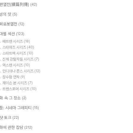
편열전(續篇列傳)
(42)
빙의 맛
(5)
퍼로봇열전
(12)
마별 섹션
(123)
배트맨 시리즈
(18)
스타워즈 시리즈
(40)
스타트렉 시리즈
(10)
신체 강탈자들 시리즈
(7)
엑스맨 시리즈
(10)
인디아나 존스 시리즈
(12)
잠수함 연작
(9)
제이슨 본 시리즈
(7)
트랜스포머 시리즈
(10)
화 속 그 장소
(2)
툰: 시네마 그레피티
(15)
샷 토크
(22)
화에 관한 잡담
(212)