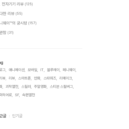
T, 전자기기 리뷰
(125)
다한 리뷰
(55)
니웨이™의 궁시렁
(157)
관함
(31)
ag
로그,
애니메이션,
모바일,
IT,
블루레이,
페니웨이,
리뷰,
리뷰,
스마트폰,
만화,
스타워즈,
리메이크,
화,
괴작열전,
스릴러,
주말영화,
스티븐 스필버그,
퍼히어로,
SF,
속편열전,
근글
인기글