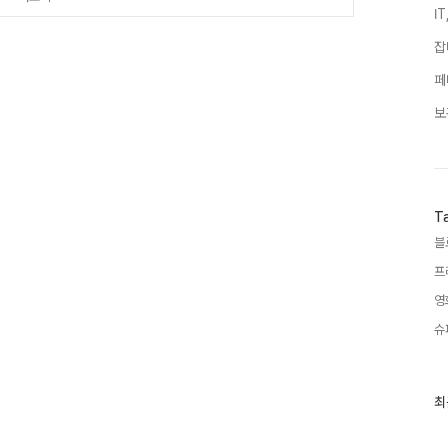
I
잡
페
보
T
블
프
영
슈
최
최
근
글
과