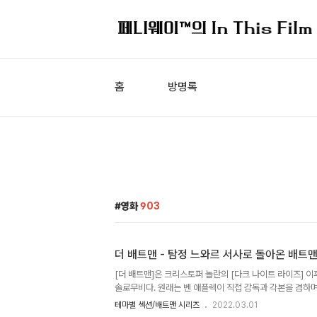
홈
방명록
영화
903
더 배트맨 - 탐정 느와르 서사로 돌아온 배트
[더 배트맨]은 크리스토퍼 놀란의 [다크 나이트 라이즈] 이
솔로무비다. 원래는 벤 애플렉이 직접 감독과 각본을 겸하
되는 작품을 내 놓을 계획이었지만 몇 가지 난관에 부딪혀
테마별 섹션/배트맨 시리즈
2022.03.01
이 넘어오고 그 결과 DC Films와는 독립된 세계관의 작