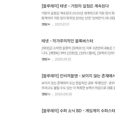
만 하는 딜레마는 리처드 도너의 [슈퍼맨 2]를 관통하는 
[블루레이] 테넷 - 거장의 실험은 계속된다
은 평범한 인간이 되어버린 슈퍼맨이 식당에서 건달에게 
을 보며 마음 아파했고, 그렇게 슈퍼히어로가 짊어지고 있는
거장의 실험은 계속된다 2020년 세계적으로 가장 많이 회자
정체성을 다시 되찾아가..
화계에서 가장 많이 회자된 단어는 단연 ‘인버전’이 아니었을
유의 팬데믹 사태를 맞이하면서 마블의 [블랙 위도우]를 비롯,
영화/ㅌ
2021.01.11
이언 프로덕션의 [007 노 타임 투 다이] 같은 기대작들의
그 이름만으로도 흥행보증수표가 된 크리스토퍼 놀란의 신작
늦여름 시즌 개봉을 감행했다. 올 한 해 가장 큰 관심을 
테넷 - 작가주의적인 블록버스터
르나 성격이 무엇인지 짐작조차 어려웠던 [테넷]은 평소 
려진 크리스토퍼 놀란의 첫 번째 첩보물이다. 간지나는 수트를
[테넷]은 소박한 실험작 [덩케르크] 이후 3년만에 내놓
니다. [메멘토] 부터 [인셉션], [인터스텔라], [덩케르크
한 각도에서 바라 본 놀란답게 이번 작품에서도 시간을 뒤
영화/ㅌ
2020.09.12
다. 바로 엔트로피 법칙을 역행하는 ‘인버전’이란 개념이지
집는 기술을 개발한 일련의 무리들이 현실의 무언가에 영향을
의 멸망으로 이어지게 될 것임을 깨달은 소수의 사람들이 ‘
[블루레이] 인비저블맨 - 보이지 않는 존재에
항하는 내용입니다. 뭔가 스토리를 보면 한 편의 애니메이션
라]에 이어 물리학자 킵 손의 자문을 받아가며 완성한 [테
보이지 않는 존재에서 오는 현실적인 공포 ‘투명인간’. 경우
리..
주라고도 불릴 수도 있는 이 독특한 능력이 처음으로 대중 문
설 ‘투명인간’을 통해서다. 필자는 이 소설을 중학교 때 
영화/ㅇ
2020.08.20
SF소설이려니 생각하고 집었던 책이었지만 상황이 빚어내
이 주는 충격 때문에 한동안 멍하니 있었던 기억이 난다. 이 
독에 의해 처음으로 영화화 되었고, 이후 코미디, 에로, SF
[블루레이] 수퍼 소닉 BD - 게임계의 수퍼스
인간’ 소재가 다양한 변주로 활용되었다. 심지어 한국에서도