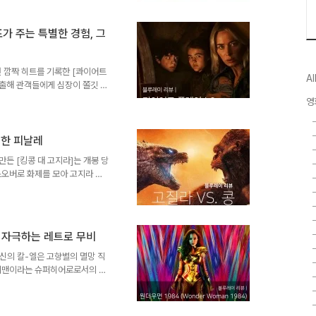
 잡았다. 자경단으로 활동하지만
 난폭한 사냥꾼이다. 그의 원래
포가 주는 특별한 경험, 그
은둔자의 삶을 산다. 기존 [배트
 이미지의 캐릭터다. 주목할만한
년 깜짝 히트를 기록한 [콰이어트
Al
연출해 관객들에게 심장이 쫄깃 해
장르는 크리처물이지만 실제 체감
영
 따라서는 가족 영화나 재난물로
, 감독을 겸한 존 크래신스키는
 주목받는 감독이 되었다. 워낙
려한 피날레
와이드 3억 4천만 달러를 기록했
만든 [킹콩 대 고지라]는 개봉 당
은 기정 사실이 되었다. 너무
스오버로 화제를 모아 고지라 시
작품이 특히 의미가 있었던 건 고
다는 것과 같은 외적인 요소 외
 있는 RKO사의 전격적인 합의하
 작품 이후로 고지라 시리즈는 일
를 자극하는 레트로 무비
해 명실공히 일본을 대표하는 괴수
편인 [콩의 아들] 이후 ..
신의 칼-엘은 고향별의 멸망 직
슈퍼맨이라는 슈퍼히어로로서의 이
 인류를 수호하는 슈퍼맨의 역할
 인간으로 살아가기 위해 자신이
다른 소중한 무엇인가를 포기해야