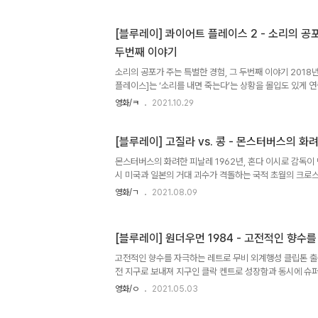
[더 배트맨]의 시대적 설정을 배트맨이 활동하는 2년차로
배트맨의 심리상태는 불안정하며 분노와 복수심으로 가득 찬
[블루레이] 콰이어트 플레이스 2 - 소리의 공
모습인 브루스 웨인일 때 조차도 그는 거의 말도 하지 않은 
두번째 이야기
맨] 영화들에서 보여준 모습보다 훨씬 더 다크하며 음울한
점은..
소리의 공포가 주는 특별한 경험, 그 두번째 이야기 2018
플레이스]는 ‘소리를 내면 죽는다’는 상황을 몰입도 있게 
지는 극한의 서스펜스를 체험하게 한 작품이다. 표면상의 
영화/ㅋ
2021.10.29
은 그 어느 호러물보다도 무서웠던 영화이며, 보는 시각에
도 보이는 특이한 작품이기도 하다. 이 영화로 주연과 각본
이 작품을 통해 그간 연출했던 작품들의 부진을 씻고 단번에
[블루레이] 고질라 vs. 콩 - 몬스터버스의 화
가성비가 좋았던데다 (주: 1,700만 달러의 예산으로 월드
몬스터버스의 화려한 피날레 1962년, 혼다 이시로 감독이 
다) 평단의 반응도 대단히 호의적이었던 덕분에 속편의 제작
시 미국과 일본의 거대 괴수가 격돌하는 국적 초월의 크로
나..
리즈 사상 최고의 흥행성적을 기록하는 기염을 토한다. 이 
영화/ㄱ
2021.08.09
지라 시리즈 최초의 컬러 영화라든가 와이드스크린을 적용했
에도 일본의 토호사와 [킹콩]의 저작권을 (일부) 보유하고
에 진행된 글로벌 프로젝트라는 점에서 눈길을 끌었다.. 이
[블루레이] 원더우먼 1984 - 고전적인 향수
명 vs. 네이밍을 채택하게 된 쇼와 시리즈의 기반을 마련
프렌차이즈로 발돋음 했으며, 1930년대에 제작된 [킹콩]과 속
고전적인 향수를 자극하는 레트로 무비 외계행성 클립톤 출
전 지구로 보내져 지구인 클락 켄트로 성장함과 동시에 
중 아이덴티티를 갖게 된다. 그는 일종의 사명감을 가지고
영화/ㅇ
2021.05.03
을 떠맡게 되지만 결국 사랑에 빠진 로이스 레인과 평범한
가진 슈퍼파워를 포기하게 된다. 소중한 것을 얻기 위해 