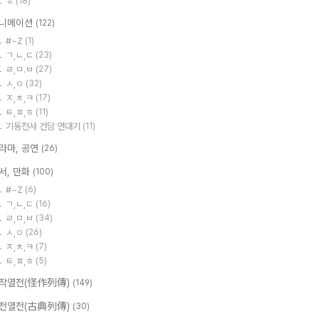
ㅎ
(18)
니메이션
(122)
#~Z
(1)
ㄱ,ㄴ,ㄷ
(23)
ㄹ,ㅁ.ㅂ
(27)
ㅅ,ㅇ
(32)
ㅈ,ㅊ,ㅋ
(17)
ㅌ,ㅍ,ㅎ
(11)
기동전사 건담 연대기
(11)
라마, 공연
(26)
서, 만화
(100)
#~Z
(6)
ㄱ,ㄴ,ㄷ
(16)
ㄹ,ㅁ,ㅂ
(34)
ㅅ,ㅇ
(26)
ㅈ,ㅊ,ㅋ
(7)
ㅌ,ㅍ,ㅎ
(5)
작열전(怪作列傳)
(149)
전열전(古典列傳)
(30)