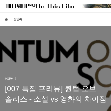
홈
방명록
영화/#~Z
[007 특집 프리뷰] 퀀텀 오브
솔러스 - 소설 vs 영화의 차이점