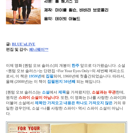
글:
BLUE'nLIVE
편집 및 감수:
페니웨이™
이제 영화 [퀀텀 오브 솔러스]의 개봉이
한주
앞으로 다가왔습니다. 소설
<퀀텀 오브 솔러스>는 단편집 <For Your Eyes Only>의 세번째 에피소드
로서, 이 책은
1959년
에
집필
되어, 1960년에 첫출간되었습니다. 따라서,
올해 (2008년)는 이 책이
집필된지 50년째
되는 해입니다.
[퀀텀 오브 솔러스]는
소설
에서
제목
을 가져왔지만,
소설과는 무관
한데,
원작은
스파이 소설이 아닙니다
. 또한, 이 영화는 [나를 사랑한 스파이]와
더불어 소설에서
제목만 가져오고 내용은 하나도 가져오지 않은
거의 유
일한 경우인데, 소설 <나를 사랑한 스파이> 역시 스파이 소설이 아닙니
다.