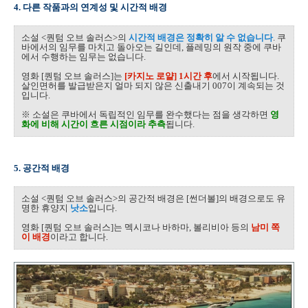
4. 다른 작품과의 연계성 및 시간적 배경
소설 <퀀텀 오브 솔러스>의
시간적 배경은 정확히 알 수 없습니다
. 쿠
바에서의 임무를 마치고 돌아오는 길인데, 플레밍의 원작 중에 쿠바
에서 수행하는 임무는 없습니다.
영화 [퀀텀 오브 솔러스]는
[카지노 로얄] 1시간 후
에서 시작됩니다.
살인면허를 발급받은지 얼마 되지 않은 신출내기 007이 계속되는 것
입니다.
※ 소설은 쿠바에서 독립적인 임무를 완수했다는 점을 생각하면
영
화에 비해 시간이 흐른 시점이라 추측
됩니다.
5. 공간적 배경
소설 <퀀텀 오브 솔러스>의 공간적 배경은 [썬더볼]의 배경으로도 유
명한 휴양지
낫소
입니다.
영화 [퀀텀 오브 솔러스]는 멕시코나 바하마, 볼리비아 등의
남미 쪽
이 배경
이라고 합니다.