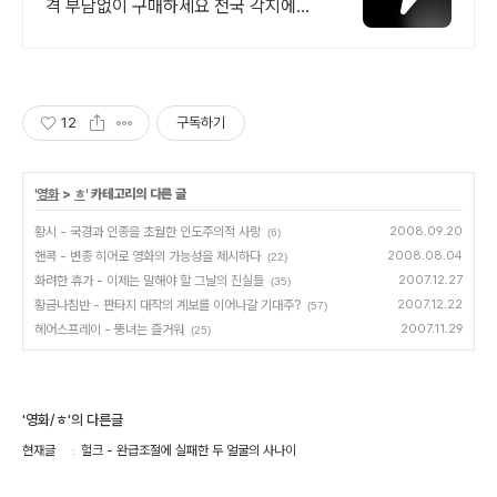
격 부담없이 구매하세요 전국 각지에서
올라오는 전국구 최다 상품 매일 10만
개 이상의 신규 상품 업로드
12
구독하기
'
영화
>
ㅎ
' 카테고리의 다른 글
황시 - 국경과 인종을 초월한 인도주의적 사랑
2008.09.20
(6)
핸콕 - 변종 히어로 영화의 가능성을 제시하다
2008.08.04
(22)
화려한 휴가 - 이제는 말해야 할 그날의 진실들
2007.12.27
(35)
황금나침반 - 판타지 대작의 계보를 이어나갈 기대주?
2007.12.22
(57)
헤어스프레이 - 뚱녀는 즐거워
2007.11.29
(25)
'영화/ㅎ'의 다른글
현재글
헐크 - 완급조절에 실패한 두 얼굴의 사나이