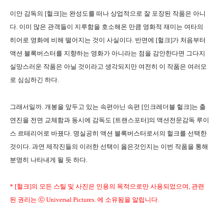
이안 감독의 [헐크]는 완성도를 떠나 상업적으로 잘 포장된 작품은 아니
다. 이미 많은 관객들이 지루함을 호소해온 만큼 영화적 재미는 여타의
히어로 영화에 비해 떨어지는 것이 사실이다. 반면에 [헐크]가 처음부터
액션 블록버스터를 지향하는 영화가 아니라는 점을 감안한다면 그다지
실망스러운 작품은 아닐 것이라고 생각되지만 여전히 이 작품은 여러모
로 심심하긴 하다.
그래서일까. 개봉을 앞두고 있는 속편아닌 속편 [인크레더블 헐크]는 출
연진을 전면 교체함과 동시에 감독도 [트랜스포터]의 액션전문감독 루이
스 르테리어로 바꿨다. 명실공히 액션 블록버스터로서의 헐크를 선택한
것이다. 과연 제작진들의 이러한 선택이 옳은것인지는 이번 작품을 통해
분명히 나타내게 될 듯 하다.
* [헐크]의 모든 스틸 및 사진은 인용의 목적으로만 사용되었으며, 관련
된 권리는 ⓒ Universal Pictures. 에 소유됨을 알립니다.