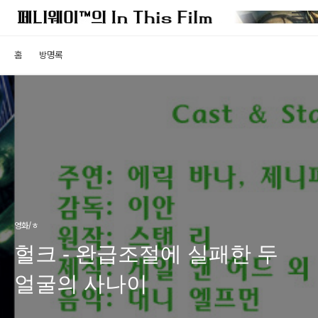
홈
방명록
영화/ㅎ
헐크 - 완급조절에 실패한 두
얼굴의 사나이