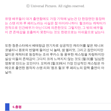
ⓒ Universal Pictures. All rights reserved.
유명 배우들이 대거 출연함에도 가장 기억에 남는건 단 한장면만 등장하
는 스탠 리와 루 페리노라는 사실은 참 아이러니하다. 헐크라는 캐릭터가
전적으로 인간배우가 아닌 CG에 의존한것도 그렇지만, 그 밖의 배우들
이 큰 존재감을 표출하지 못한다는 것도 한편으로는 아쉬움으로 남는다.
또한 청춘스타에서 베테랑급 연기자로 성공적인 캐리어를 쌓은 제니퍼
코넬리나 원로의 반열에 들어선 닉 놀테, 샘 엘리엇, 그리고 잠깐이지만
얄미운 캐릭터로 등장하는 조쉬 루카스 등 풍부한 캐스팅을 자랑하지만
실상 이들의 존재감이 그다지 크게 느껴지지 않는 것도 [헐크]를 '심심한
영화'로 만드는 요인이다. 오히려 [헐크]에서 가장 인상적인 캐스팅은 까
메오로 출연한 원작자 스탠 리와 '원조 헐크' 루 페리노의 깜짝 출연이 아
닐까.
6.총평