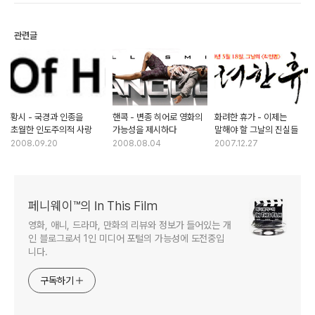
관련글
황시 - 국경과 인종을
핸콕 - 변종 히어로 영화의
화려한 휴가 - 이제는
초월한 인도주의적 사랑
가능성을 제시하다
말해야 할 그날의 진실들
2008.09.20
2008.08.04
2007.12.27
페니웨이™의 In This Film
영화, 애니, 드라마, 만화의 리뷰와 정보가 들어있는 개
인 블로그로서 1인 미디어 포털의 가능성에 도전중입
니다.
구독하기