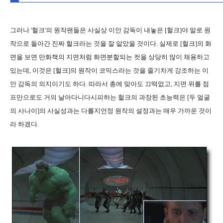
그러나 '헐크'의 원작팬들은 사실상 이안 감독이 내놓은 [헐크]야 말로 원
작으로 돌아간 진짜 헐크라는 것을 잘 알았을 것이다. 실제로 [헐크]의 화
면을 보면 만화책의 지면처럼 화면분할되는 컷을 상당히 많이 채용하고
있는데, 이것은 [헐크]의 원작이 코믹스라는 것을 줄기차게 강조하는 이
안 감독의 의지이기도 하다. 따라서 총에 맞아도 끄떡없고, 지면 위를 점
프만으로도 거의 날아다니다시피하는 헐크의 과장된 초능력은 [두 얼굴
의 사나이]의 사실성과는 다를지언정 원작의 설정과는 매우 가까운 것이
라 하겠다.