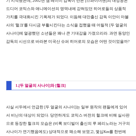
기 시작했는데, 2002년 샘 레이미 감독이 만든 [스파이더맨]의 대성공은
드디어 코믹스와 애니메이션의 영역내에 갇혀있던 히어로들의 상품적
가치를 극대화시킨 기폭제가 되었다. 이듬해 대만출신 감독 이안이 마블
사의 '헐크'를 다시금 부활시킨다는 소식을 접했을 때 어릴적 [두 얼굴의
사나이]에 열광했던 소년들은 꽤나 큰 기대감을 가졌으리라. 과연 동양인
감독의 시선으로 바라본 미국산 슈퍼 히어로의 모습은 어떤 것이었을까?
1.[두 얼굴의 사나이]와 [헐크]
사실 서두에서 언급한 [두 얼굴의 사나이]는 일부 원작의 팬들에게 있어
서 비난의 대상이 되었다. 당연하게도 코믹스 버전의 헐크에 비해 실사판
으로 등장한 헐크의 모습은 (비록 보디빌더 출신의 루 페리노라는 거구의
사나이가 연기했음에도) 상대적으로 왜소해 보였고, 몇십Km를 한번에