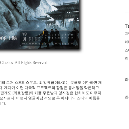
T
괴
페
스
리
lassics. All Rights Reserved.
최
최
이]의 로저 스포티스우드. 초 일류급이라고는 못해도 이만하면 제
근
다. 게다가 이런 다국적 프로젝트의 장점은 동서양을 막론하고
글
과
안타깝게도 [와호장룡]의 커플 주윤발과 양자경은 한차례도 마주치
인
최
 모자르다. 어쩐지 얼굴마담 격으로 두 아시아의 스타의 이름을
기
다.
글