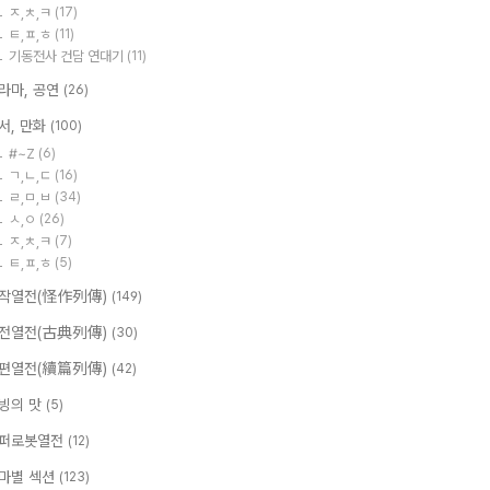
ㅈ,ㅊ,ㅋ
(17)
ㅌ,ㅍ,ㅎ
(11)
기동전사 건담 연대기
(11)
라마, 공연
(26)
서, 만화
(100)
#~Z
(6)
ㄱ,ㄴ,ㄷ
(16)
ㄹ,ㅁ,ㅂ
(34)
ㅅ,ㅇ
(26)
ㅈ,ㅊ,ㅋ
(7)
ㅌ,ㅍ,ㅎ
(5)
작열전(怪作列傳)
(149)
전열전(古典列傳)
(30)
편열전(續篇列傳)
(42)
빙의 맛
(5)
퍼로봇열전
(12)
마별 섹션
(123)