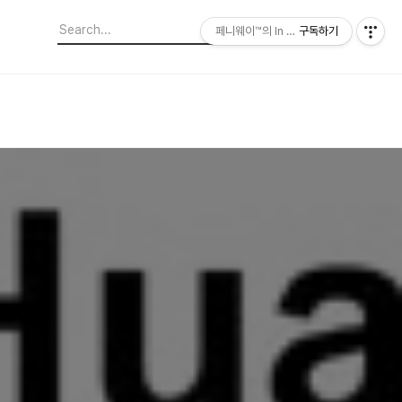
페니웨이™의 In This Film
구독하기