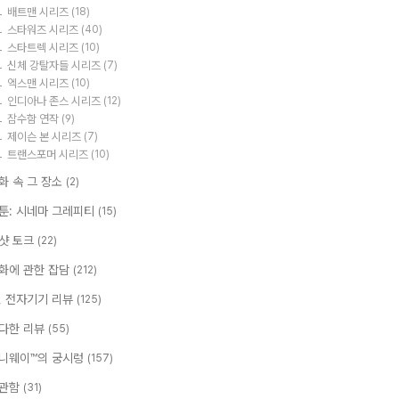
배트맨 시리즈
(18)
스타워즈 시리즈
(40)
스타트렉 시리즈
(10)
신체 강탈자들 시리즈
(7)
엑스맨 시리즈
(10)
인디아나 존스 시리즈
(12)
잠수함 연작
(9)
제이슨 본 시리즈
(7)
트랜스포머 시리즈
(10)
화 속 그 장소
(2)
툰: 시네마 그레피티
(15)
샷 토크
(22)
화에 관한 잡담
(212)
T, 전자기기 리뷰
(125)
다한 리뷰
(55)
니웨이™의 궁시렁
(157)
관함
(31)