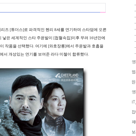
시리즈 [튜더스]로 파격적인 헨리 8세를 연기하며 스타덤에 오른
 낳은 세계적인 스타 주윤발이 [첩혈속집]이후 무려 16년만에
 이 작품을 선택했다. 여기에 [와호장룡]에서 주윤발과 호흡을
들에서 개성있는 연기를 보여준 라다 미첼이 합류했다.
영
웹
원
영
I
잡
페
보