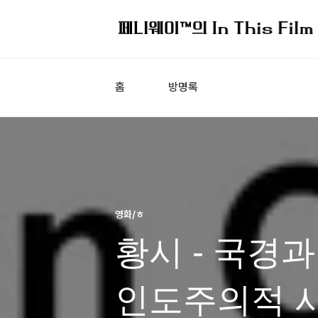
홈
방명록
영화/ㅎ
황시 - 국경
인도주의적 