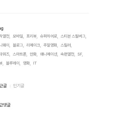
ag
작열전,
모바일,
프리뷰,
슈퍼히어로,
스티븐 스필버그,
니웨이,
블로그,
리메이크,
주말영화,
스릴러,
타워즈,
스마트폰,
만화,
애니메이션,
속편열전,
SF,
뷰,
블루레이,
영화,
IT,
근글
인기글
근댓글