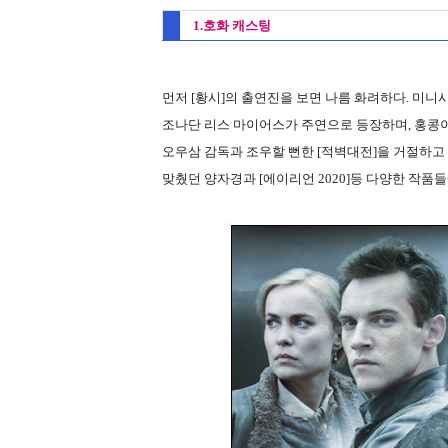
1.호화 캐스팅
먼저 [황시]의 출연진을 보면 나름 화려하다. 미니
조나단 리스 마이어스가 주연으로 등장하며, 홍콩이
오우삼 감독과 조우할 뻔한 [적벽대전]을 거절하고
맞췄던 양자경과 [에이리언 2020]등 다양한 작품