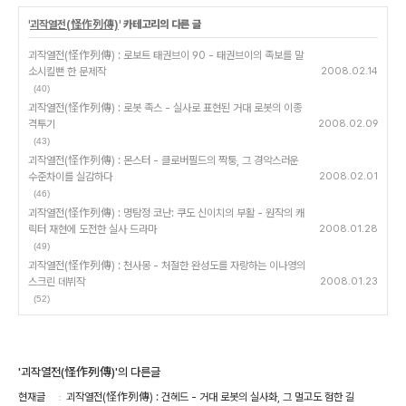
'
괴작열전(怪作列傳)
' 카테고리의 다른 글
괴작열전(怪作列傳) : 로보트 태권브이 90 - 태권브이의 족보를 말
소시킬뻔 한 문제작
2008.02.14
(40)
괴작열전(怪作列傳) : 로봇 족스 - 실사로 표현된 거대 로봇의 이종
격투기
2008.02.09
(43)
괴작열전(怪作列傳) : 몬스터 - 클로버필드의 짝퉁, 그 경악스러운
수준차이를 실감하다
2008.02.01
(46)
괴작열전(怪作列傳) : 명탐정 코난: 쿠도 신이치의 부활 - 원작의 캐
릭터 재현에 도전한 실사 드라마
2008.01.28
(49)
괴작열전(怪作列傳) : 천사몽 - 처절한 완성도를 자랑하는 이나영의
스크린 데뷔작
2008.01.23
(52)
'괴작열전(怪作列傳)'의 다른글
현재글
괴작열전(怪作列傳) : 건헤드 - 거대 로봇의 실사화, 그 멀고도 험한 길