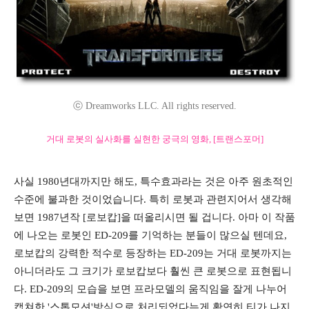
ⓒ Dreamworks LLC. All rights reserved.
거대 로봇의 실사화를 실현한 궁극의 영화, [트랜스포머]
사실 1980년대까지만 해도, 특수효과라는 것은 아주 원초적인
수준에 불과한 것이었습니다. 특히 로봇과 관련지어서 생각해
보면 1987년작 [로보캅]을 떠올리시면 될 겁니다. 아마 이 작품
에 나오는 로봇인 ED-209를 기억하는 분들이 많으실 텐데요,
로보캅의 강력한 적수로 등장하는 ED-209는 거대 로봇까지는
아니더라도 그 크기가 로보캅보다 훨씬 큰 로봇으로 표현됩니
다. ED-209의 모습을 보면 프라모델의 움직임을 잘게 나누어
캡쳐한 '스톱모션'방식으로 처리되었다는게 확연히 티가 나지