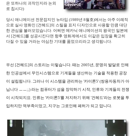
은 또하나의 괴작인지라 논외
로 칩시다)
당시 애니메이션 전문잡지인 뉴타입 (1989년 8월호)에서는 아주 이례적
으로 실사 영화인 [건헤드]의 스틸을 표지 디자인으로 사용할 만큼 대단
한 관심을 불러모았습니다. 어쩌면 메카닉 애니메이션의 왕국인 일본에
서 [건헤드]를 성공시킨다면 향후 영화계에서도 이같은 입장을 확고히
다질 수 있을 거라는 야심찬 기대를 품었으리라고 생각됩니다.
우선 [건헤드]의 스토리는 이렇습니다. 때는 2005년, 문명의 발달로 인해
한 인공섬에서 무인시스템으로 기계들을 생산하는 기술을 적용한 공장
이 설립됩니다. 그러나 이 시스템을 관리하는 '카이론5' (쌍용자동차가 아
닙니다 ㅡㅡ;;) 라는 컴퓨터가 섬을 장악하기 시작, 인류와 기계들의 전쟁
이 시작되지요. 인류는 '카이론5'를 저지하기 위해 '건헤드'라는 로봇을 투
입하지만 역부족이었고, 지구는 그로인해 폐허가 되고 맙니다.