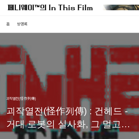
홈
방명록
괴작열전(怪作列傳)
괴작열전(怪作列傳) : 건헤드 -
거대 로봇의 실사화, 그 멀고도
험한 길