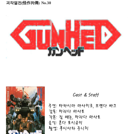
괴작열전(怪作列傳) No.30