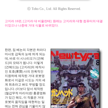
ⓒ Toho Co., Ltd. All Rights Reserved.
고지라 18편, [고지라 대 비올란테]. 원래는 고지라와 대형 컴퓨터의 대결
이었으나 나중에 거대 식물로 바뀌었다.
한편, 짐 베논의 각본은 하라다
마사토 감독의 눈에 띄게 되는
데, 바로 이 시나리오가 [건헤
드]의 모태가 됩니다. 이렇게
[건헤드]는 [고지라]의 제작사
인 토호(東寶) 사의 전폭적인
지원하에 제작된 거대 로봇영
화로서 이같은 시도는 거의 세
계 최초라고 봐도 무방할 정도
입니다. (이보다 앞서 제작된
[철갑무적 마리아]란 홍콩영화
가 있긴 해도, 이 작품은 거대
로봇의 움직임을 재현하는 일
에는 전혀 관심을 기울이지 않