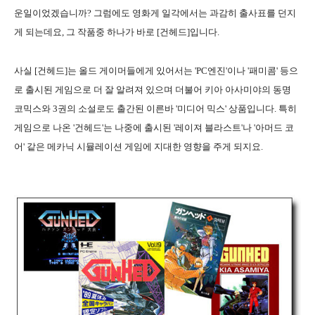
운일이었겠습니까? 그럼에도 영화게 일각에서는 과감히 출사표를 던지
게 되는데요, 그 작품중 하나가 바로 [건헤드]입니다.
사실 [건헤드]는 올드 게이머들에게 있어서는 'PC엔진'이나 '패미콤' 등으
로 출시된 게임으로 더 잘 알려져 있으며 더불어 키아 아사미야의 동명
코믹스와 3권의 소설로도 출간된 이른바 '미디어 믹스' 상품입니다. 특히
게임으로 나온 '건헤드'는 나중에 출시된 '레이져 블라스트'나 '아머드 코
어' 같은 메카닉 시뮬레이션 게임에 지대한 영향을 주게 되지요.