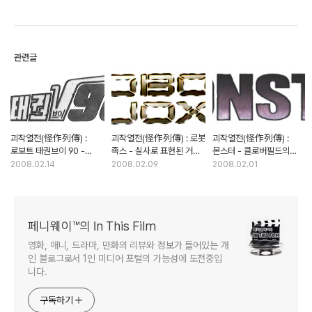
관련글
괴작열전(怪作列傳) :
괴작열전(怪作列傳) : 로봇
괴작열전(怪作列傳) :
로보트 태권브이 90 -
족스 - 실사로 표현된 거대
몬스터 - 클로버필드의
태권브이의 족보를
로봇의 이종 격투기
짝퉁, 그 경악스러운
2008.02.14
2008.02.09
2008.02.01
말소시킬뻔 한 문제작
수준차이를 실감하다
페니웨이™의 In This Film
영화, 애니, 드라마, 만화의 리뷰와 정보가 들어있는 개
인 블로그로서 1인 미디어 포털의 가능성에 도전중입
니다.
구독하기