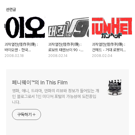
관련글
괴작열전(怪作列傳) :
괴작열전(怪作列傳) :
괴작열전(怪作列傳) :
바이오맨 - 한국
로보트 태권브이 90 -
건헤드 - 거대 로봇의
SF액션물의 컬트 혹은
태권브이의 족보를
실사화, 그 멀고도 험한 길
2008.02.18
2008.02.14
2008.02.04
괴작?
말소시킬뻔 한 문제작
페니웨이™의 In This Film
영화, 애니, 드라마, 만화의 리뷰와 정보가 들어있는 개
인 블로그로서 1인 미디어 포털의 가능성에 도전중입
니다.
구독하기