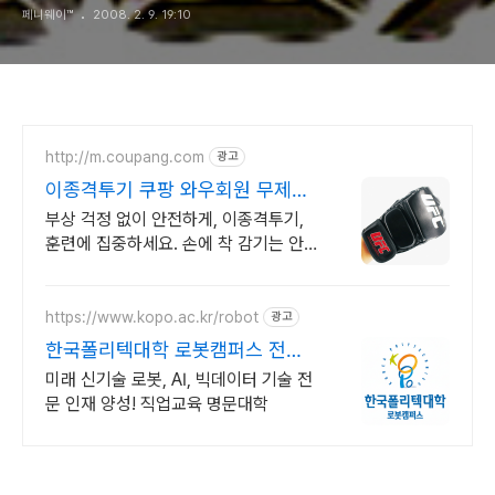
페니웨이™
2008. 2. 9. 19:10
http://m.coupang.com
광고
이종격투기 쿠팡 와우회원 무제한
무료배송
부상 걱정 없이 안전하게, 이종격투기,
훈련에 집중하세요. 손에 착 감기는 안
정적인 착용감, 로켓배송으로 빠르게 받
아보세요.
https://www.kopo.ac.kr/robot
광고
한국폴리텍대학 로봇캠퍼스 전국
유일의 로봇특성화 대학
미래 신기술 로봇, AI, 빅데이터 기술 전
문 인재 양성! 직업교육 명문대학