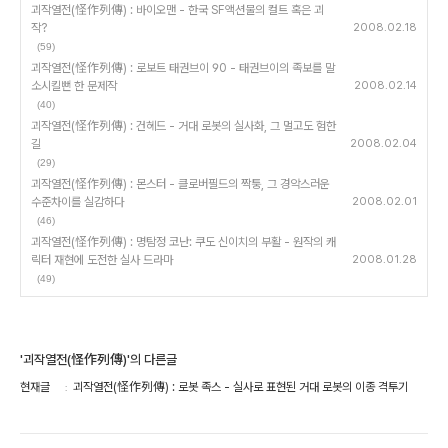
괴작열전(怪作列傳) : 바이오맨 - 한국 SF액션물의 컬트 혹은 괴
작?
2008.02.18
(59)
괴작열전(怪作列傳) : 로보트 태권브이 90 - 태권브이의 족보를 말
소시킬뻔 한 문제작
2008.02.14
(40)
괴작열전(怪作列傳) : 건헤드 - 거대 로봇의 실사화, 그 멀고도 험한
길
2008.02.04
(29)
괴작열전(怪作列傳) : 몬스터 - 클로버필드의 짝퉁, 그 경악스러운
수준차이를 실감하다
2008.02.01
(46)
괴작열전(怪作列傳) : 명탐정 코난: 쿠도 신이치의 부활 - 원작의 캐
릭터 재현에 도전한 실사 드라마
2008.01.28
(49)
'괴작열전(怪作列傳)'의 다른글
현재글
괴작열전(怪作列傳) : 로봇 족스 - 실사로 표현된 거대 로봇의 이종 격투기