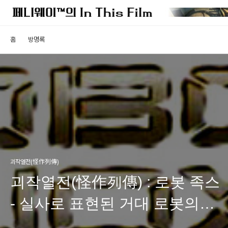
홈
방명록
괴작열전(怪作列傳)
괴작열전(怪作列傳) : 로봇 족스
- 실사로 표현된 거대 로봇의
이종 격투기