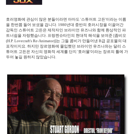
호러영화에 관심이 많은 분들이라면 아마도 '스튜어트 고든'이라는 이름
을 한번쯤 들어 보셨을 겁니다. 1980년대 중반의 호러시장을 이끌어간
감독인 스튜어트 고든은 제작자인 브라이언 유즈나와 함께 환상적인 파
트너쉽을 자랑했습니다. 프랑켄슈타인의 현대적 해석을 보여준 [좀비오
(H.P. Lovecraft's Re-Animator)]는 그들 콤비가 만들어낸 B급 공포물의 대
표작이지요. 하지만 장르영화에 몰입했던 브라이언 유즈나와는 달리 스
튜어트 고든은 자신의 영화적 세계를 단지 '호러물'이라는 장르의 틀에 가
두어 놓길 원하지 않았습니다.