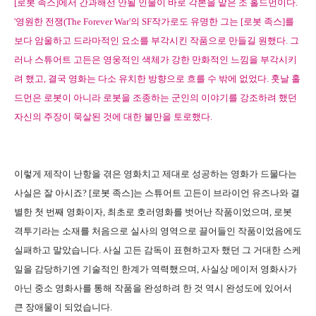
[로봇 족스]에서 간과해선 안될 인물이 바로 각본을 맡은 조 홀드먼이다.
'영원한 전쟁(The Forever War'의 SF작가로도 유명한 그는 [로봇 족스]를
보다 암울하고 드라마적인 요소를 부각시킨 작품으로 만들길 원했다. 그
러나 스튜어트 고든은 영웅적인 색체가 강한 만화적인 느낌을 부각시키
려 했고, 결국 영화는 다소 유치한 방향으로 흐를 수 밖에 없었다. 훗날 홀
드먼은 로봇이 아니라 로봇을 조종하는 군인의 이야기를 강조하려 했던
자신의 주장이 묵살된 것에 대한 불만을 토로했다.
이렇게 제작이 난항을 겪은 영화치고 제대로 성공하는 영화가 드물다는
사실은 잘 아시죠? [로봇 족스]는 스튜어트 고든이 브라이언 유즈나와 결
별한 첫 번째 영화이자, 최초로 호러영화를 벗어난 작품이었으며, 로봇
격투기라는 소재를 처음으로 실사의 영역으로 끌어들인 작품이었음에도
실패하고 말았습니다. 사실 고든 감독이 표현하고자 했던 그 거대한 스케
일을 감당하기엔 기술적인 한계가 역력했으며, 사실상 메이저 영화사가
아닌 중소 영화사를 통해 작품을 완성하려 한 것 역시 완성도에 있어서
큰 장애물이 되었습니다.