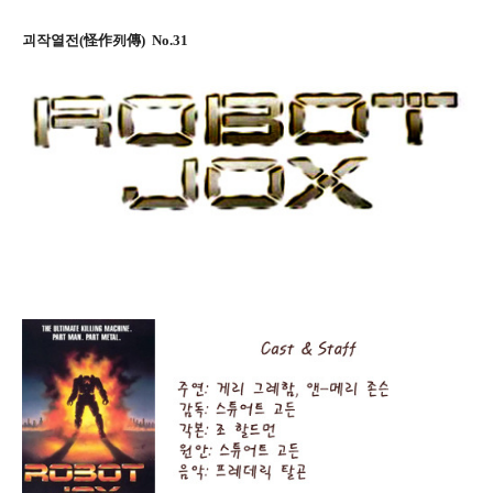
괴작열전(怪作列傳) No.31