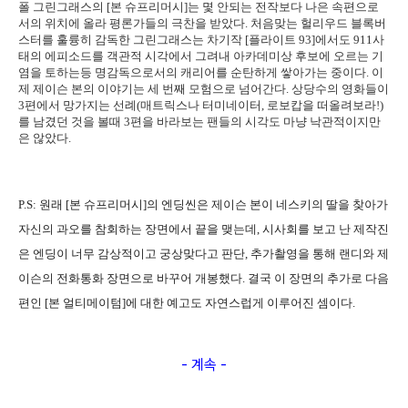
폴 그린그래스의 [본 슈프리머시]는 몇 안되는 전작보다 나은 속편으로
서의 위치에 올라 평론가들의 극찬을 받았다. 처음맞는 헐리우드 블록버
스터를 훌륭히 감독한 그린그래스는 차기작 [플라이트 93]에서도 911사
태의 에피소드를 객관적 시각에서 그려내 아카데미상 후보에 오르는 기
염을 토하는등 명감독으로서의 캐리어를 순탄하게 쌓아가는 중이다. 이
제 제이슨 본의 이야기는 세 번째 모험으로 넘어간다. 상당수의 영화들이
3편에서 망가지는 선례(매트릭스나 터미네이터, 로보캅을 떠올려보라!)
를 남겼던 것을 볼때 3편을 바라보는 팬들의 시각도 마냥 낙관적이지만
은 않았다.
P.S: 원래 [본 슈프리머시]의 엔딩씬은 제이슨 본이 네스키의 딸을 찾아가
자신의 과오를 참회하는 장면에서 끝을 맺는데, 시사회를 보고 난 제작진
은 엔딩이 너무 감상적이고 궁상맞다고 판단, 추가촬영을 통해 랜디와 제
이슨의 전화통화 장면으로 바꾸어 개봉했다. 결국 이 장면의 추가로 다음
편인 [본 얼티메이텀]에 대한 예고도 자연스럽게 이루어진 셈이다.
- 계속 -