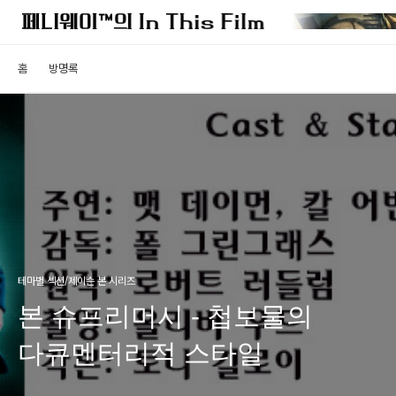
홈
방명록
테마별 섹션/제이슨 본 시리즈
본 슈프리머시 - 첩보물의
다큐멘터리적 스타일