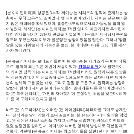
[본 아이덴티티]의 성공은 3부작 '제이슨 본'시리즈의 원작이 존재하는 상
황에서 무척 고무적인 일이었다. 맷 데이먼이 연기한 제이슨 본은 007 못
지 않은 캐릭터를 확보했으며, 훌륭한 3부작으로서의 가능성을 활짝 열
어놓았다. 하지만 [본 아이덴티티]는 TV판 영화와 마찬가지로 후속편에
대한 암시를 남기지 않은채 완결을 지었으며, 이는 초기 제작당시 속편을
염두해 두었는지의 여부가 불분명한 상황이었음을 말한다. 그러나 '황금
알을 낳는 거위'로서의 가능성을 보인 [본 아이덴티티]를 그냥 놔둘 제작
사가 아니었다.
[본 슈프리머시]는 로버트 러들럼이 쓴 제이슨 본 시리즈의 두 번째 작품
으로, 영화화 되는것은 이번이 처음이었다.
전작의 리뷰
에서 말했듯이,
덕 라이먼 감독의 [본 아이덴티티]는 TV판에 비하면 원작과 다른 양상을
띈 작품이었다. 기억 상실증에 걸린 CIA 요원이라는 골자만 빼면 제이슨
본의 실체와 그를 쫓는 배후, 그리고 결말 등 모든 것이 원작과는 상당히
달랐다. 원작이 제이슨 본이라는 인물의 일대기를 다룬 형식이었다면 영
화 [본 아이덴티티]는 '개인의 자아찾기'에 본질적인 초점을 맞춘다. 테마
가 좀 더 구체화되었다고 할까...
바로 [본 슈프리머시]는 이러한 [본 아이덴티티]의 테마를 그대로 승계한
다. 전작과는 달리 각본가 토니 길로이는 [본 슈프리머시]의 원작을 읽었
고, (전작에선 시놉시스만을 가지고 각본을 작업했다) 원작의 이벤트와
몇몇 설정만을 살리면서, 이미 벗어나버린 영화의 방향대로 각본을 재구
성했다. 덕분에 [본 슈프리머시]는 최소한의 틀을 살린 [본 아이덴티티]보