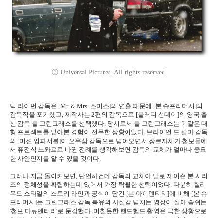
ⓒ Universal Pictures. All rights reserved.
덕 라이먼 감독은 [Mr. & Mrs. 스미스]의 연출 때문에 [본 슈프리머시]의
감독직을 포기했고, 제작사는 2편의 감독으로 [블러디 선데이]의 영국 출
신 감독 폴 그린그래스를 선택했다. 당시로서 폴 그린그래스는 이같은 대
형 프로젝트를 맡아본 경험이 전무한 상황이었다. 브라이언 드 팔마 감독
의 [미션 임파서블]이 오우삼 감독으로 넘어오면서 장르자체가 첩보물에
서 퓨전식 느와르로 바뀐 전례를 생각해보면 감독의 교체가 얼마나 중요
한 사안인지를 알 수 있을 것이다.
그러나 지금 돌이켜보면, 단언하건데 감독의 교체야 말로 제이슨 본 시리
즈의 정체성을 확립하는데 있어서 가장 탁월한 선택이었다. 다분히 헐리
우드 스타일의 스토리 라인과 공식이 담긴 [본 아이덴티티]에 비해 [본 슈
프리머시]는 그린그래스 감독 특유의 사실감 넘치는 영상이 살아 숨쉬는
'첩보 다큐멘터리'로 둔갑했다. 미칠듯한 핸드헬드 촬영은 극한 상황으로