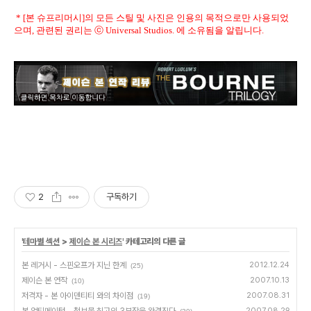
* [본 슈프리머시]의 모든 스틸 및 사진은 인용의 목적으로만 사용되었
으며, 관련된 권리는 ⓒ Universal Studios. 에 소유됨을 알립니다.
2
구독하기
'
테마별 섹션
>
제이슨 본 시리즈
' 카테고리의 다른 글
본 레거시 - 스핀오프가 지닌 한계
2012.12.24
(25)
제이슨 본 연작
2007.10.13
(10)
저격자 - 본 아이덴티티 와의 차이점
2007.08.31
(19)
2007.08.29