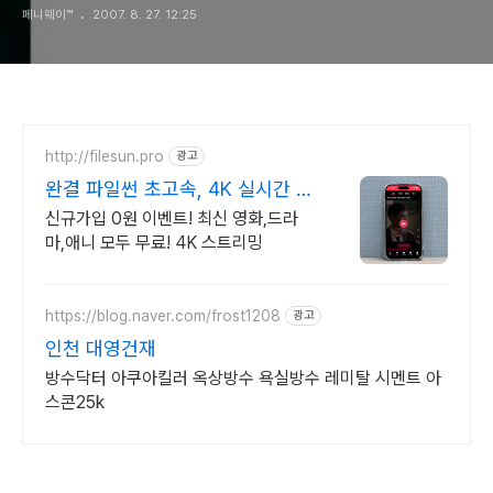
페니웨이™
2007. 8. 27. 12:25
http://filesun.pro
광고
완결 파일썬 초고속, 4K 실시간 보
기!
신규가입 0원 이벤트! 최신 영화,드라
마,애니 모두 무료! 4K 스트리밍
https://blog.naver.com/frost1208
광고
인천 대영건재
방수닥터 아쿠아킬러 옥상방수 욕실방수 레미탈 시멘트 아
스콘25k