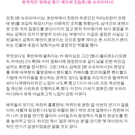
본격적인 '정체성 찾기' 궤도에 진입한 [본 슈프리머시]
또한 [본 슈프리머시]는 초반부에서 전편의 히로인인 마리(프란카 포텐
테 분)를 과감히 퇴장시키는 이례적인 조치를 취했는데, 남녀간의 로맨스
로 인한 극의 집중도를 분산시키지 않고 본의 자아찾기에 보다 중점을 두
려는 감독의 의지가 분명히 드러나는 부분이다. 이같은 결정은 사실상 그
린글래스 감독의 혜안이 돋보이는 것으로 향후 제이슨 본 시리즈가 본이
라는 인물에 초점이 맞춰지는데 결정적인 역할을 했다.
무엇보다도 후반부에 펼쳐지는 카 체이싱은 그간 [형사 블리트]나 [프랜
치 커넥션], [더 록]에 이어 영화사에 명장면으로 길이 남을 만한 박진감
넘치는 화면을 장식한다. 그린그래스 감독은 [본 슈프리머시]의 완성도
를 위해 대부분의 촬영장에서 핸드헬드 카메라를 썼으며(물론 핸드헬드
기법에 어지러움을 호소하는 관객도 있다), 필름을 의도적으로 탈색하여
보다 다큐멘터리적인 느낌이 나도록 했고 CG가 아니라 모든 액션씬을
잘 계산된 스턴트로 진행하도록 했다. 이것이 21세기 영화인 [본 슈프리
머시]에서 유독 아날로그적 느낌이 강한 이유다.
배우들의 연기도 여전히 훌륭한데, 악역으로 분한 칼 어번의 연기가 일품
이며, 새롭게 등장한 CIA 팀장 파멜라 랜디 역의 조앤 알렌이나 전편에 이
어 니키 요원을 연기한 줄리아 스타일즈의 등장역시 작품의 완성도를 한
층 높여주고 있다. 하지만 역시 '젊은 제이슨 본'을 연기한 맷 데이먼의 지
적인 연기가 압권이었음은 말할 것도 없다.