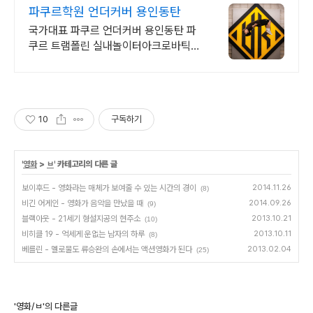
파쿠르학원 언더커버 용인동탄
국가대표 파쿠르 언더커버 용인동탄 파
쿠르 트램폴린 실내놀이터아크로바틱
파쿠르학원
10
구독하기
'
영화
>
ㅂ
' 카테고리의 다른 글
보이후드 - 영화라는 매체가 보여줄 수 있는 시간의 경이
2014.11.26
(8)
비긴 어게인 - 영화가 음악을 만났을 때
2014.09.26
(9)
블랙아웃 - 21세기 형설지공의 현주소
2013.10.21
(10)
비히클 19 - 억세게 운없는 남자의 하루
2013.10.11
(8)
베를린 - 멜로물도 류승완의 손에서는 액션영화가 된다
2013.02.04
(25)
'영화/ㅂ'의 다른글