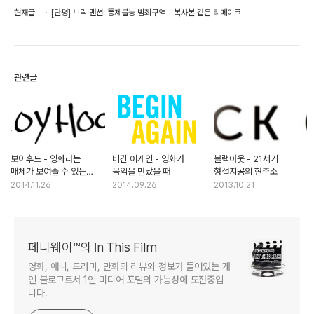
현재글
[단평] 브릭 맨션: 통제불능 범죄구역 - 복사본 같은 리메이크
관련글
보이후드 - 영화라는
비긴 어게인 - 영화가
블랙아웃 - 21세기
매체가 보여줄 수 있는
음악을 만났을 때
형설지공의 현주소
시간의 경이
2014.11.26
2014.09.26
2013.10.21
페니웨이™의 In This Film
영화, 애니, 드라마, 만화의 리뷰와 정보가 들어있는 개
인 블로그로서 1인 미디어 포털의 가능성에 도전중입
니다.