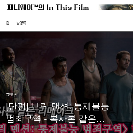
홈
방명록
영화/ㅂ
[단평] 브릭 맨션: 통제불능
범죄구역 - 복사본 같은
리메이크