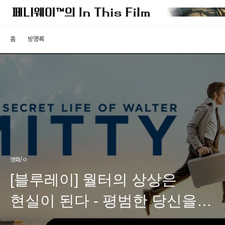
홈
방명록
영화/ㅇ
[블루레이] 월터의 상상은
현실이 된다 - 평범한 당신을
위한 힐링 무비