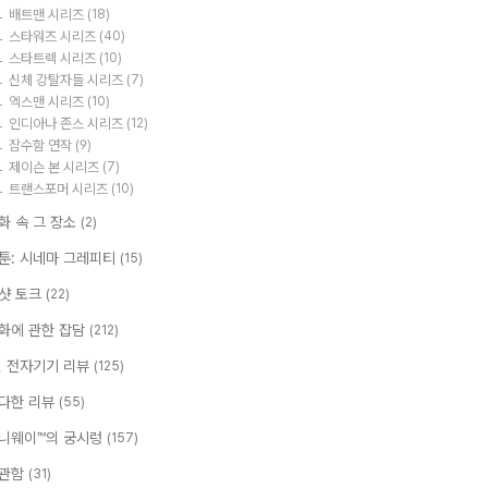
배트맨 시리즈
(18)
스타워즈 시리즈
(40)
스타트렉 시리즈
(10)
신체 강탈자들 시리즈
(7)
엑스맨 시리즈
(10)
인디아나 존스 시리즈
(12)
잠수함 연작
(9)
제이슨 본 시리즈
(7)
트랜스포머 시리즈
(10)
화 속 그 장소
(2)
툰: 시네마 그레피티
(15)
샷 토크
(22)
화에 관한 잡담
(212)
T, 전자기기 리뷰
(125)
다한 리뷰
(55)
니웨이™의 궁시렁
(157)
관함
(31)