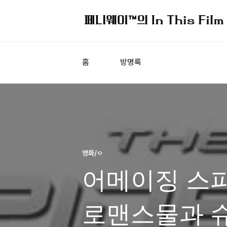
홈
방명록
영화/ㅇ
어메이징 스파
로맨스물과 