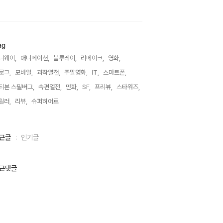
ag
니웨이,
애니메이션,
블루레이,
리메이크,
영화,
로그,
모바일,
괴작열전,
주말영화,
IT,
스마트폰,
티븐 스필버그,
속편열전,
만화,
SF,
프리뷰,
스타워즈,
릴러,
리뷰,
슈퍼히어로,
근글
인기글
근댓글