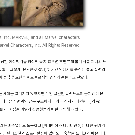
s, Inc. MARVEL, and all Marvel characters
rvel Characters, Inc. All Rights Reserved.
말랑한 애정행각을 형성해 놓치 않으면 후반부에 불어 닥칠 피터의 트
크 웹은 그렇게 판단한것 같다) 하지만 연애사를 중심에 놓고 빌런의
에 정작 중요한 히어로물로서의 입지가 흔들리고 말았다.
는 사태는 벌어지지 않았지만 메인 빌런인 일렉트로의 존재감이 묻
의 비극은 빌런과의 갈등 구조에서 크게 부각되기 마련인데, 감독은
트]가 그 점을 어떻게 활용했는가를 잘 파악해야 했다.
라운 비주얼에도 불구하고 [어메이징 스파이더맨 2]에 대한 평가가
지만 완급조절과 스토리텔링에 있어도 미숙함을 드러냈기 때문이다.