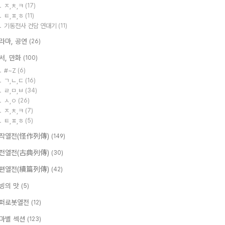
ㅈ,ㅊ,ㅋ
(17)
ㅌ,ㅍ,ㅎ
(11)
기동전사 건담 연대기
(11)
라마, 공연
(26)
서, 만화
(100)
#~Z
(6)
ㄱ,ㄴ,ㄷ
(16)
ㄹ,ㅁ,ㅂ
(34)
ㅅ,ㅇ
(26)
ㅈ,ㅊ,ㅋ
(7)
ㅌ,ㅍ,ㅎ
(5)
작열전(怪作列傳)
(149)
전열전(古典列傳)
(30)
편열전(續篇列傳)
(42)
빙의 맛
(5)
퍼로봇열전
(12)
마별 섹션
(123)