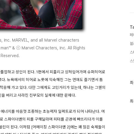
T
페
s, Inc. MARVEL, and all Marvel characters
블
 man™ & ⓒ Marvel Characters, Inc. All Rights
스
Reserved.
스
 졸업하고 성인이 된다. 1편에서 피흘리고 상처입어가며 슈퍼히어로
다. 뉴욕에서의 히어로 노릇에 익숙해진 그는 연애도 즐기면서 틈
최
최
근
적응해 가고 있다. 다만 그에게도 고민거리가 있는데, 하나는 그웬의
글
신을 버리고 사라진 친부모의 실체에 대한 문제다.
과
인
최
기
글
 에너지를 마음껏 조종하는 초능력자 일렉트로가 되어 나타난다. 여
으로 스파이더맨의 피를 구해달라며 피터를 곤경에 빠뜨리다가 이를
린이 된다. 이처럼 [어메이징 스파이더맨 2]에는 꽤 많은 숙제들이