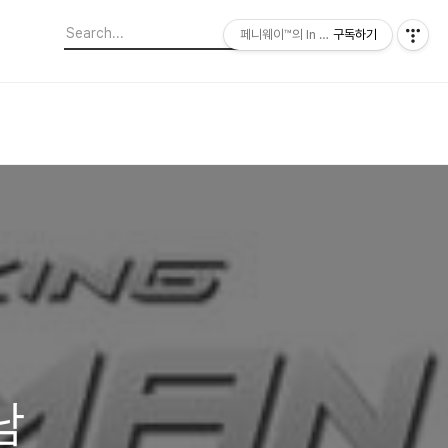
페니웨이™의 In This Film
구독하기
남