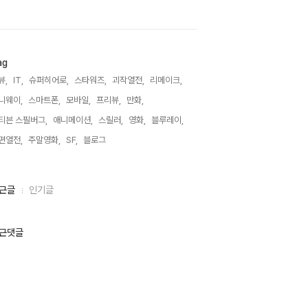
ag
뷰,
IT,
슈퍼히어로,
스타워즈,
괴작열전,
리메이크,
니웨이,
스마트폰,
모바일,
프리뷰,
만화,
티븐 스필버그,
애니메이션,
스릴러,
영화,
블루레이,
편열전,
주말영화,
SF,
블로그,
근글
인기글
근댓글