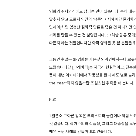
영화의 주제의식에도 남다른 면이 있습니다. 특히 대
맞추지 않고 오로지 인간의 '생존' 그 자체에만 줄기차게
딧세이]처럼 엄청난 철학적 담론을 담은 건 아니지만 
거리를 만들 수 있는 건 분명합니다. (그러한 담론 중
다든지 하는 것들입니다만 아직 영화를 못 본 분들을 
그동안 수많은 SF영화들이 온갖 외계인에서부터 로봇
뜨렸습니다만 [그래비티]는 지극히 현실적이고, 단순한
품이 내년 아카데미에서 작품상을 탄다 해도 별로 놀라지 
the Year"되지 않을까란 조심스런 추측을 해 봅니다.
P.S:
1.알폰소 쿠아론 감독은 크리스토퍼 놀란이나 제임스 
것 같습니다. 작가주의와 작품성, 그리고 대중성을 모
매우 드문 사례를 만들어내고 있습니다.