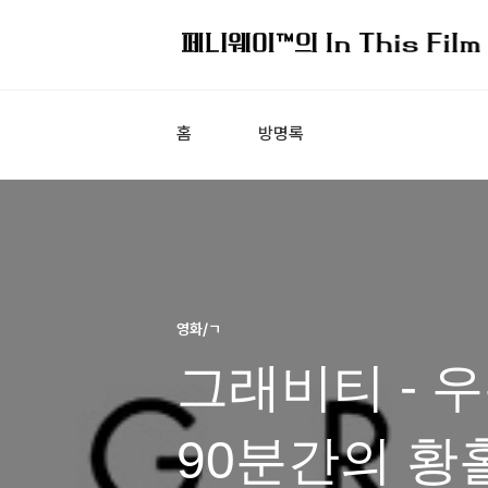
홈
방명록
영화/ㄱ
그래비티 - 
90분간의 황