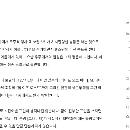
드
도
위에서 우주 비행사 맥 코왈스키가 시시껄렁한 농담을 하는 것으로
스톤 박사가 허블 망웡경을 수리하면서 휴스턴의 미션 콘트롤 센터
 이들에게 있어 고요한 우주에서의 일상은 그저 평온해 보입니다. 하
하는 생존 스릴러로 돌변합니다.
괴
 보일의 [127시간]이나 이안 감독의 [라이프 오브 파이], M. 나이
화제 초청작 [올 이즈 로스트]까지 고립된 인간의 생존투쟁을 그린 작
고
래비티]는 그 중에서도 뭔가 특별합니다.
속
더
로 꼬집어낼 표현이 생각나진 않습니다. 굳이 진부한 표현을 쓰자면
슈
것도 아닙니다. 분명 [그래비티]가 사실적인 SF영화임에는 틀림없지만
할 수 있을 만큼 단순하지가 않습니다.
테