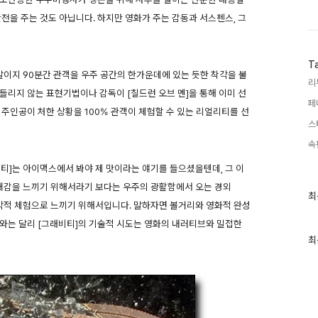
전을 주는 것도 아닙니다. 하지만 영화가 주는 감동과 서스펜스, 그
T
말이지 90분간 관객을 우주 공간의 한가운데에 있는 듯한 착각을 불
리
들리지 않는 표현기법이나 감독이 [칠드런 오브 멘]을 통해 이미 선
페
주인공이 처한 상황을 100% 관객이 체험할 수 있는 리얼리티를 선
스
속
티]는 아이맥스에서 봐야 제 맛이라는 얘기를 들으셨을텐데, 그 이
한 쾌감을 느끼기 위해서라기 보다는 우주의 광활함에서 오는 경외
최
최
시각적 체험으로 느끼기 위해서입니다. 말하자면 볼거리와 영화적 완성
근
글
와는 달리 [그래비티]의 기술적 시도는 영화의 내러티브와 밀접한
과
인
최
기
글