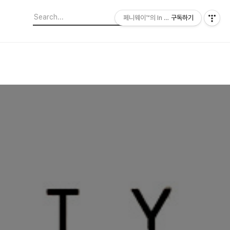
페니웨이™의 In This Film
구독하기