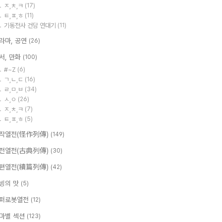
ㅈ,ㅊ,ㅋ
(17)
ㅌ,ㅍ,ㅎ
(11)
기동전사 건담 연대기
(11)
라마, 공연
(26)
서, 만화
(100)
#~Z
(6)
ㄱ,ㄴ,ㄷ
(16)
ㄹ,ㅁ,ㅂ
(34)
ㅅ,ㅇ
(26)
ㅈ,ㅊ,ㅋ
(7)
ㅌ,ㅍ,ㅎ
(5)
작열전(怪作列傳)
(149)
전열전(古典列傳)
(30)
편열전(續篇列傳)
(42)
빙의 맛
(5)
퍼로봇열전
(12)
마별 섹션
(123)