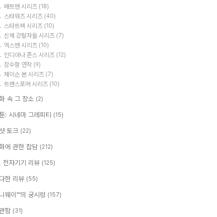
배트맨 시리즈
(18)
스타워즈 시리즈
(40)
스타트렉 시리즈
(10)
신체 강탈자들 시리즈
(7)
엑스맨 시리즈
(10)
인디아나 존스 시리즈
(12)
잠수함 연작
(9)
제이슨 본 시리즈
(7)
트랜스포머 시리즈
(10)
화 속 그 장소
(2)
툰: 시네마 그레피티
(15)
샷 토크
(22)
화에 관한 잡담
(212)
T, 전자기기 리뷰
(125)
다한 리뷰
(55)
니웨이™의 궁시렁
(157)
관함
(31)