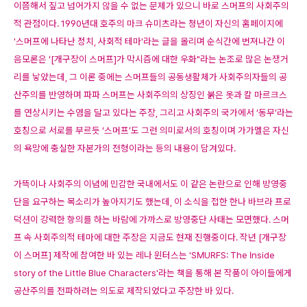
이쯤해서 짚고 넘어가지 않을 수 없는 문제가 있으니 바로 스머프의 사회주의
적 관점이다. 1990년대 호주의 마크 슈미츠라는 청년이 자신의 홈페이지에
'스머프에 나타난 정치, 사회적 테마'라는 글을 올리며 순식간에 번져나간 이
음모론은 ‘[개구장이 스머프]가 막시즘에 대한 우화"라는 논조로 많은 논쟁거
리를 낳았는데, 그 이론 중에는 스머프들의 공동생활체가 사회주의자들의 공
산주의를 반영하며 파파 스머프는 사회주의의 상징인 붉은 옷과 칼 마르크스
를 연상시키는 수염을 달고 있다는 주장, 그리고 사회주의 국가에서 ‘동무’라는
호칭으로 서로를 부르듯 ‘스머프’도 그런 의미로서의 호칭이며 가가멜은 자신
의 욕망에 충실한 자본가의 전형이라는 등의 내용이 담겨있다.
가뜩이나 사회주의 이념에 민감한 국내에서도 이 같은 논란으로 인해 방영중
단을 요구하는 목소리가 높아지기도 했는데, 이 소식을 접한 한나 바브라 프로
덕션이 강력한 항의를 하는 바람에 가까스로 방영중단 사태는 모면했다. 스머
프 속 사회주의적 테마에 대한 주장은 지금도 현재 진행중이다. 작년 [개구장
이 스머프] 제작에 참여한 바 있는 레나 윈터스는 'SMURFS: The Inside
story of the Little Blue Characters'라는 책을 통해 본 작품이 아이들에게
공산주의를 전파하려는 의도로 제작되었다고 주장한 바 있다.