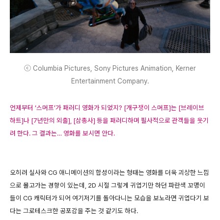
ⓒ Columbia Pictures, Sony Pictures Animation, Kerner
Entertainment Company.
언제부터 ‘스머프’가 패러디 영화가 되었지? [개구쟁이 스머프]는 [브레이브
하트]나 [7년만의 외출], [삼총사] 등을 패러디하며 필사적으로 관객들을 웃기
려 한다. 그 결과는… 영화를 보시면 안다.
오히려 실사와 CG 애니메이션의 합성이라는 형태는 영화를 더욱 괴상한 느낌
으로 몰고가는 경향이 있는데, 2D 시절 그렇게 귀엽기만 하던 파란색 꼬맹이
들이 CG 캐릭터가 되어 여기저기를 돌아다니는 모습을 보노라면 귀엽다기 보
다는 그로테스크한 공포감을 주는 것 같기도 하다.