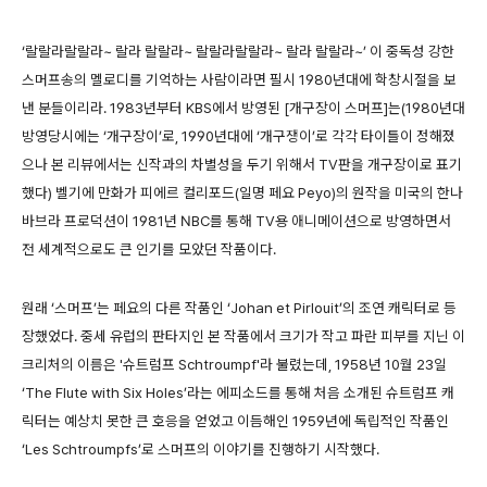
‘랄랄라랄랄라~ 랄라 랄랄라~ 랄랄라랄랄라~ 랄라 랄랄라~’ 이 중독성 강한
스머프송의 멜로디를 기억하는 사람이라면 필시 1980년대에 학창시절을 보
낸 분들이리라. 1983년부터 KBS에서 방영된 [개구장이 스머프]는(1980년대
방영당시에는 ‘개구장이’로, 1990년대에 ‘개구쟁이’로 각각 타이틀이 정해졌
으나 본 리뷰에서는 신작과의 차별성을 두기 위해서 TV판을 개구장이로 표기
했다) 벨기에 만화가 피에르 컬리포드(일명 페요 Peyo)의 원작을 미국의 한나
바브라 프로덕션이 1981년 NBC를 통해 TV용 애니메이션으로 방영하면서
전 세계적으로도 큰 인기를 모았던 작품이다.
원래 ‘스머프’는 페요의 다른 작품인 ‘Johan et Pirlouit’의 조연 캐릭터로 등
장했었다. 중세 유럽의 판타지인 본 작품에서 크기가 작고 파란 피부를 지닌 이
크리처의 이름은 '슈트럼프 Schtroumpf'라 불렸는데, 1958년 10월 23일
‘The Flute with Six Holes’라는 에피소드를 통해 처음 소개된 슈트럼프 캐
릭터는 예상치 못한 큰 호응을 얻었고 이듬해인 1959년에 독립적인 작품인
‘Les Schtroumpfs’로 스머프의 이야기를 진행하기 시작했다.