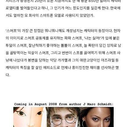
시리즈가 종영된지 20년이 흐른 지금까지도 한 해 평균 850만 달러의 캐릭터
로열티를 벌어들인다고 하니, 그 인기가 어느 정도인지를 실감케 한다. 한국에
서도 얼마전 모 회사의 스마트폰 모델로 사용되지 않았던가.
‘스머프’의 가장 큰 장점은 뭐니뭐니해도 개성넘치는 캐릭터의 등장이다. 현자
의 이미지로 스머프 공동체를 유지하는 파파 스머프, ‘나는 싫어!’가 입에 붙은
투덜이 스머프, 잘난척하기 좋아하는 똘똘이 스머프, 늘 폭탄이 담긴 상자로 남
을 골탕먹이는 익살이 스머프, 그리고 번번이 스프를 끓여먹기 위해 스머프 사
냥에 나섰다가 봉변을 당하는 악당 가가멜과 그의 애완고양이인 아즈라엘 등
캐릭터의 특징을 잘 살린 에피소드로 언제나 흥미진진한 재미를 선사하곤 했
다.