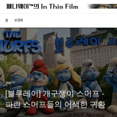
홈
방명록
영화/ㄱ
[블루레이] 개구쟁이 스머프 -
파란 스머프들의 어색한 귀환