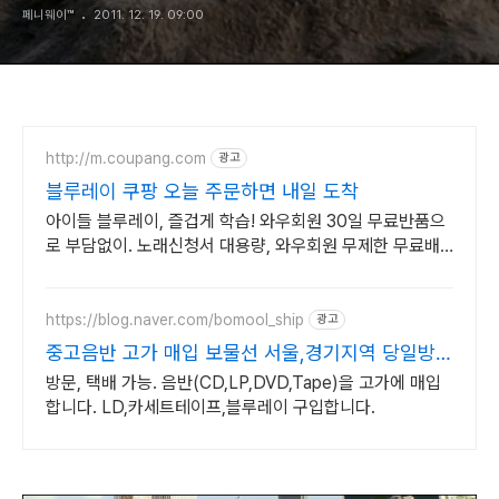
페니웨이™
2011. 12. 19. 09:00
http://m.coupang.com
광고
블루레이 쿠팡 오늘 주문하면 내일 도착
아이들 블루레이, 즐겁게 학습! 와우회원 30일 무료반품으
로 부담없이. 노래신청서 대용량, 와우회원 무제한 무료배
송으로 편리하게!
https://blog.naver.com/bomool_ship
광고
중고음반 고가 매입 보물선 서울,경기지역 당일방문
가능
방문, 택배 가능. 음반(CD,LP,DVD,Tape)을 고가에 매입
합니다. LD,카세트테이프,블루레이 구입합니다.