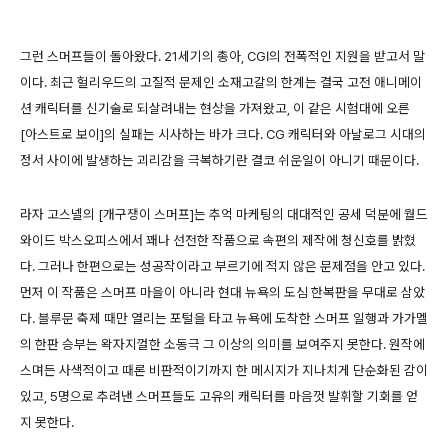
그런 스머프들이 돌아왔다. 21세기의 총아, CGI의 전폭적인 지원을 받고서 말
이다. 최근 헐리우드의 고질적 문제인 소재고갈의 한계는 결국 고전 애니메이
션 캐릭터를 신기술로 되살려내는 현상을 가져왔고, 이 같은 시험대에 오른
[아스트로 보이]의 실패는 시사하는 바가 크다. CG 캐릭터와 아날로그 시대의
정서 사이에 발생하는 괴리감을 극복하기란 결코 쉬운일이 아니기 때문이다.
라자 고스넬의 [개구쟁이 스머프]는 추억 마케팅의 대대적인 공세 덕분에 월드
와이드 박스오피스에서 꽤나 선전한 작품으로 속편의 제작에 청신호를 밝혔
다. 그러나 한편으로는 성공작이라고 부르기에 적지 않은 문제점을 안고 있다.
먼저 이 작품은 스머프 마을이 아니라 현대 뉴욕의 도심 한복판을 무대로 삼았
다. 블루문 축제 때만 열리는 포털을 타고 뉴욕에 도착한 스머프 일행과 가가멜
의 한판 승부는 왁자지껄한 소동극 그 이상의 의미를 보여주지 못한다. 원작에
스며든 사색적이고 때론 비판적이기까지 한 메시지가 지나치게 단순화된 감이
있고, 5명으로 추려낸 스머프들도 고유의 캐릭터를 마음껏 발휘할 기회를 얻
지 못한다.