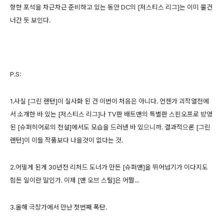
향한 포석을 차근차근 준비하고 있는 동안 DC의 [저스티스 리그]는 이미 물건
너간 듯 보인다.
P.S:
1.사실 [그린 랜턴]이 실사화 된 건 이번이 처음은 아니다. 언젠가 괴작열전에
서 소개한 바 있는 [저스티스 리그]나 TV판 배트맨의 특별판 스핀오프로 방영
된 [슈퍼히어로의 전설]에서도 모습을 드러낸 바 있으니까. 결과적으론 [그린
랜턴]이 이들 작품보다 나을것이 없다는 것.
2.어떻게 된게 30년전 리처드 도너가 만든 [슈퍼맨]을 뛰어넘기가 이다지도
힘든 일이란 말인가. 이제 [맨 오브 스틸]은 어쩔...
3.올해 극장가에서 만난 첫번째 폭탄.