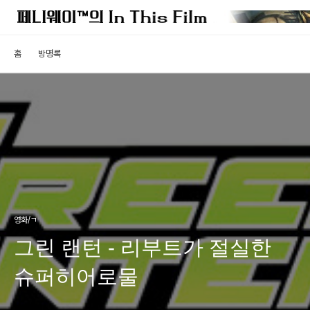
홈
방명록
영화/ㄱ
그린 랜턴 - 리부트가 절실한
슈퍼히어로물