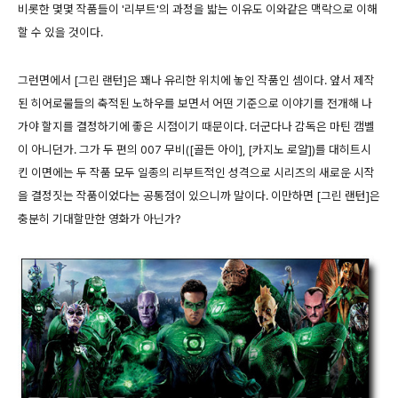
비롯한 몇몇 작품들이 '리부트'의 과정을 밟는 이유도 이와같은 맥락으로 이해
할 수 있을 것이다.
그런면에서 [그린 랜턴]은 꽤나 유리한 위치에 놓인 작품인 셈이다. 앞서 제작
된 히어로물들의 축적된 노하우를 보면서 어떤 기준으로 이야기를 전개해 나
가야 할지를 결정하기에 좋은 시점이기 때문이다. 더군다나 감독은 마틴 캠벨
이 아니던가. 그가 두 편의 007 무비([골든 아이], [카지노 로얄])를 대히트시
킨 이면에는 두 작품 모두 일종의 리부트적인 성격으로 시리즈의 새로운 시작
을 결정짓는 작품이었다는 공통점이 있으니까 말이다. 이만하면 [그린 랜턴]은
충분히 기대할만한 영화가 아닌가?