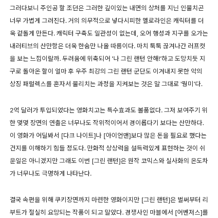
그러다보니 주인공 할 조던은 그러한 깊이있는 내면의 상처를 지닌 인물치곤
너무 가볍게 그려진다. 거의 의무적으로 넣다시피한 멜로라인은 캐릭터를 더
욱 겉돌게 만든다. 캐릭터 구축도 일관성이 없는데, 오어 행성과 지구를 오가는
내러티브의 산만함은 더욱 한숨만 나올 따름이다. 마치 툭툭 끊겨나간 러프컷
을 보는 느낌이랄까. 두려움에 위축되어 '나 그린 랜턴 안해!'하고 도망치듯 지
구로 돌아온 할이 얼마 후 우주 최강의 그린 랜턴 군단도 이겨내지 못한 악의
상징 패럴렉스를 혼자서 물리치는 과정을 지켜보는 것은 말 그대로 '뭥미'다.
2억 달러가 투입되었다는 영화치고는 특수효과도 볼품없다. 그저 보여주기 위
한 몇몇 장면의 연출은 너무나도 작위적이어서 경이롭다기 보다는 산만하다.
이 영화가 어딜봐서 [다크 나이트]나 [아이언맨]보다 많은 돈을 필요로 했다는
건지를 이해하기 힘들 정도다. 만화적 상상력을 설득력있게 표현하는 것이 쉬
운일은 아니겠지만 그래도 이번 [그린 랜턴]은 원작 코믹스와 실사화의 온도차
가 너무나도 극명하게 나타난다.
결국 속편을 위해 쿠키장면까지 마련한 영화이지만 [그린 랜턴]은 벌써부터 리
부트가 절실히 요망되는 작품이 되고 말았다. 경쟁사인 마블에서 [어벤저스]를