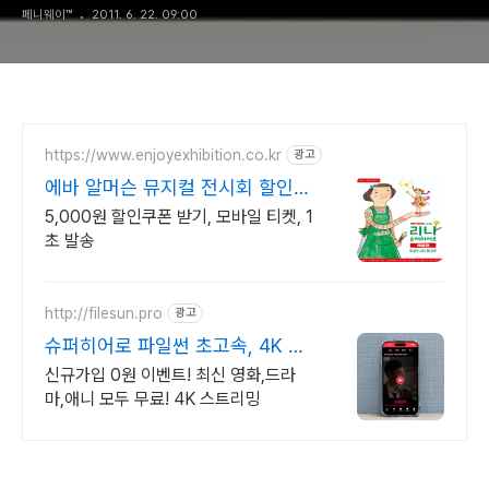
페니웨이™
2011. 6. 22. 09:00
https://www.enjoyexhibition.co.kr
광고
에바 알머슨 뮤지컬 전시회 할인쿠
폰 받기
5,000원 할인쿠폰 받기, 모바일 티켓, 1
초 발송
http://filesun.pro
광고
슈퍼히어로 파일썬 초고속, 4K 실
시간 보기!
신규가입 0원 이벤트! 최신 영화,드라
마,애니 모두 무료! 4K 스트리밍