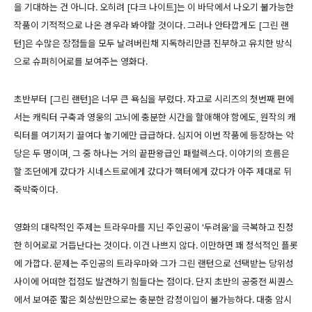
을 기대하는 건 아니다. 오히려 [다크 나이트]는 이 바닥에서 나오기 불가능한
작품이 기적적으로 나온 경우라 봐야할 것이다. 그러나 안타깝게도 [그린 랜
턴]은 수많은 장점들을 모두 날려버린채 지독하리만큼 진부하고 유치한 방식
으로 슈퍼히어로를 보여주는 영화다.
초반부터 [그린 랜턴]은 너무 큰 욕심을 부렸다. 자고로 시리즈의 첫번째 편에
서는 캐릭터 구축과 영웅의 고뇌에 충분한 시간을 할애해야 함에도, 원작의 캐
릭터를 여기저기 끌여다 놓기에만 급급하다. 심지어 이번 작품에 등장하는 악
당은 두 명이며, 그 중 하나는 거의 끝판왕급인 패럴렉스다. 이야기의 흐름은
할 조던에게 갔다가 시네스트로에게 갔다가 핵터에게 갔다가 아주 제대로 뒤
죽박죽이다.
영화의 대략적인 주제는 트라우마를 지닌 주인공이 '두려움'을 극복하고 진정
한 히어로로 거듭난다는 것이다. 이건 나쁘지 않다. 이만하면 꽤 정석적인 플롯
에 가깝다. 문제는 주인공의 트라우마와 그가 그린 랜턴으로 선택받는 당위성
사이에 어떠한 접점도 발견하기 힘들다는 점이다. 단지 초반의 공중전 씨퀀스
에서 보여준 짧은 회상씬만으로는 충분한 감정이입이 불가능하다. 대충 암시