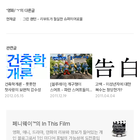
'영화/ㄱ'의 다른글
현재글
그린 랜턴 - 리부트가 절실한 슈퍼히어로물
관련글
건축학개론 - 풋풋한
[블루레이] 개구쟁이
고백 - 미성년자에 대한
첫사랑의 보편적 감수성
스머프 - 파란 스머프들의
복수는 정당한가?
어색한 귀환
2012.05.15
2011.12.19
2011.04.04
페니웨이™의 In This Film
영화, 애니, 드라마, 만화의 리뷰와 정보가 들어있는 개
인 블로그로서 1인 미디어 포털의 가능성에 도전중입