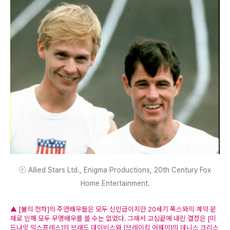
ⓒ Allied Stars Ltd., Enigma Productions, 20th Century Fox
Home Entertainment.
▲ [불의 전차]의 주연배우들은 모두 신인급이지만 20세기 폭스와의 계약 문
제로 인해 모두 무명배우를 쓸 수는 없었다. 그래서 고심끝에 내린 결정은 [미
드나잇 익스프레스]의 브래드 데이비스와 [브레이킹 어웨이]의 데니스 크리스