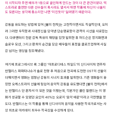
이 시작되자 주연 배우가 1등으로 골인하게 만드는 것이 더 큰 관건이었다. 엑
스트라로 출연한 다른 선수들이 혹시라도 앞서서 뛰면 작품에 자신이 나올지
도 모른다는 생각에 총소리만 나면 ‘미친듯이’ 달려댔기 때문이다.
감동을 유도하는 방법에 있어 [불의 전차]는 고전적이면서도 직설적인데, 오히
려 그러한 우직함과 시대정신을 담아낸 단순명료함이 관객의 시선을 사로잡는
다. 다큐멘터리 전문 감독 특유의 재량을 맘껏 발휘한 휴 허드슨은 정지화면과
슬로우 모션, 그리고 환희의 순간을 담은 배우들의 표정을 클로즈업하며 사실
감 넘치는 영상을 창조해냈다.
여기에 프로그레시브 록 그룹인 ‘아프로디테스 차일드’의 신디사이저 연주자
반젤리스 파파타나슈가 솔로 전향 후 처음으로 전곡에 도전한 OST의 선율이
더해지면서 영화는 엄청난 감동의 시너지 효과를 발휘한다. 기존 영화들이 웅
장한 오케스트라의 선율에 힘입어 음악적 감동을 유도했다면 [불의 전차]에서
는 반젤리스 단 혼자서 이 모든 것을 이뤘는데, 각본가인 콜린 월랜드는 이 영
화가 성공할 수 있었던 요인의 40%는 오로지 ‘음악 때문’이라고 극찬했을 정
도다. 반젤리스는 이 작품을 통해 신디사이저 음악을 사용한 작곡가로서는 사
상 최초로 아카데미 최우수 작곡상을 수상하게 된다.