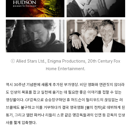
ⓒ Allied Stars Ltd., Enigma Productions, 20th Century Fox
Home Entertainment.
역시 30주년 기념판에 새롭게 추가된 부가영상. 비단 영화와 연관짓지 않더라
도 인생의 목표를 잡고 실천에 옮기는 데 필요한 좋은 이야기를 접할 수 있는
영상물이다. CF감독으로 승승장구하던 휴 허드슨이 헐리우드의 끊임없는 러
브콜에도 불구하고 이를 거부하다가 결국 영국영화 [불의 전차]로 데뷔하게 된
동기, 그리고 앨런 파커나 리들리 스콧 같은 명감독들과의 인연 등 감독의 인생
사를 짧게 압축했다.