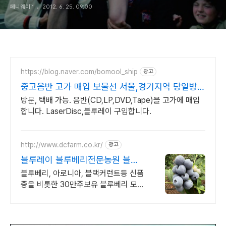
페니웨이™
2012. 6. 25. 09:00
https://blog.naver.com/bomool_ship
광고
중고음반 고가 매입 보물선 서울,경기지역 당일방문
가능
방문, 택배 가능. 음반(CD,LP,DVD,Tape)을 고가에 매입
합니다. LaserDisc,블루레이 구입합니다.
http://www.dcfarm.co.kr/
광고
블루레이 블루베리전문농원 블루
베리묘목 농자재 영양제
블루베리, 아로니아, 블랙커런트등 신품
종을 비롯한 30만주보유 블루베리 모든
자재.