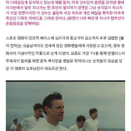
히 디테일있게 묘사하고 있는데 예를 들어, 미국 선수단의 훈련을 담아낸 롱테
이크씬에서 얼핏 지나가는 한 흑인의 멀리뛰기 장면은 그냥 생각없이 지나치
기 쉬운 장면이지만 이 선수는 올림픽 사상 최초로 개인 메달을 획득한 미국계
흑인인 디하트 허버드를 그려낸 것이다. (화면이 너무 빠르게 지나가 캡쳐샷이
흔들렸음을 양해바람)
스포츠 영화의 장르적 베이스에 심리극과 종교극의 요소까지 두루 섭렵한 [불
의 전차]는 오늘날까지도 전세계 많은 영화팬들에게 사랑받고 있으며, 영국 영
화사의 기념비적인 작품으로 남게 되었다. 요즘도 가끔 TV를 통해 반젤리스의
주제곡이 들려올 때면 문득 백사장을 맨발로 뛰어다니는 남자들의 모습을 담
은 이 영화의 오프닝씬이 떠오르곤 한다.