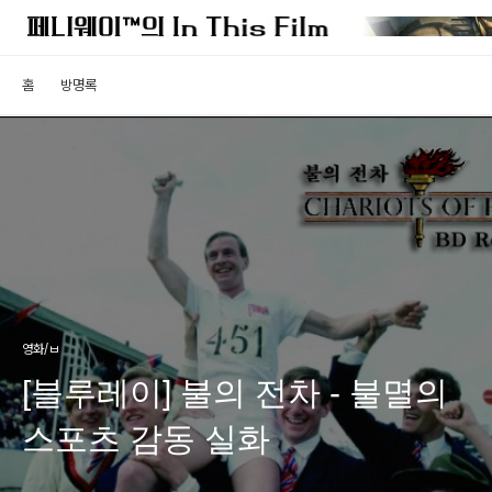
홈
방명록
영화/ㅂ
[블루레이] 불의 전차 - 불멸의
스포츠 감동 실화