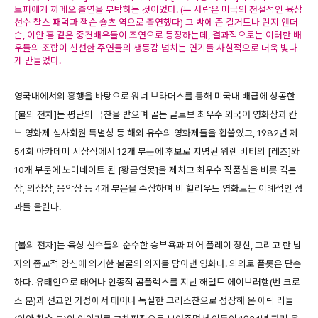
토퍼에게 까메오 출연을 부탁하는 것이었다. (두 사람은 미국의 전설적인 육상
선수 찰스 패덕과 잭슨 숄츠 역으로 출연했다) 그 밖에 존 길거드나 린지 앤더
슨, 이안 홈 같은 중견배우들이 조연으로 등장하는데, 결과적으로는 이러한 배
우들의 조합이 신선한 주연들의 생동감 넘치는 연기를 사실적으로 더욱 빛나
게 만들었다.
영국내에서의 흥행을 바탕으로 워너 브라더스를 통해 미국내 배급에 성공한
[불의 전차]는 평단의 극찬을 받으며 골든 글로브 최우수 외국어 영화상과 칸
느 영화제 심사회원 특별상 등 해외 유수의 영화제들을 휩쓸었고, 1982년 제
54회 아카데미 시상식에서 12개 부문에 후보로 지명된 워렌 비티의 [레즈]와
10개 부문에 노미네이트 된 [황금연못]을 제치고 최우수 작품상을 비롯 각본
상, 의상상, 음악상 등 4개 부문을 수상하며 비 헐리우드 영화로는 이례적인 성
과를 올린다.
[불의 전차]는 육상 선수들의 순수한 승부욕과 페어 플레이 정신, 그리고 한 남
자의 종교적 양심에 의거한 불굴의 의지를 담아낸 영화다. 의외로 플롯은 단순
하다. 유태인으로 태어나 인종적 콤플렉스를 지닌 해럴드 에이브러햄(벤 크로
스 분)과 선교인 가정에서 태어나 독실한 크리스찬으로 성장해 온 에릭 리들