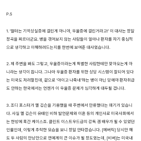
P.S
1. ‘월터는 기억상실증에 걸린게 아니야, 우울증에 걸린거라고!’ 이 대사는 정말
정곡을 찌르더군요. 병을 겪어보지 않는 사람들이 얼마나 환자를 자기 중심적
으로 생각하고 이해하려드는지를 한번에 보여준 대사였습니다.
2. 제 주변을 봐도 그렇고, 우울증이라는게 특별한 사람한테만 찾아오는게 아
니라는 생각이 듭니다. 그나마 우울증 환자를 위한 상담 시스템이 잘되어 있다
는 미국도 저러할진데, 겉으로 ‘아이고 나죽네’하는 병이 아닌 담에야 환자취급
도 안하는 한국에서는 언젠가 이 우울증 문제가 심각하게 대두될 겁니다.
3. 조디 포스터가 멜 깁슨을 기용했을 때 주변에서 만류했다는 얘기가 있습니
다. 사실 멜 깁슨이 유태인 비하 발언문제와 이혼 등의 개인사로 미국사회에서
는 한방에 훅간 케이스죠. 클린트 이스트우드급의 감독 겸 배우가 될 수 있었던
인물인데, 이렇게 추락한 모습을 보니 정말 안타깝습니다. [메버릭] 당시만 해
도 두 사람의 만남만으로 연예계의 큰 이슈가 될 정도였는데, [비버]는 미국내