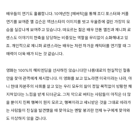
배우들의 연기도 훌륭합니다. 10여년전 [메버릭]을 통해 조디 포스터와 커플
연기를 보여준 멜 깁슨은 액션스타의 이미지를 벗고 우울증에 걸린 가장의 모
습을 실감나게 보여주고 있습니다. 떠오르는 젊은 배우 안톤 옐친과 제니퍼 로
렌스도 이야기의 한축을 담당하는 비중있는 역할을 무리없이 소화해내고 있
죠. 개인적으로 제니퍼 로렌스라는 배우는 저런 차가운 캐릭터를 연기할 때 그
매력이 더욱 배가 되는 것 같습니다.
영화는 100%의 해피엔딩을 선사하진 않습니다만 나름대로의 현실적인 절충
안을 찾아 관객에게 제시합니다. 이 영화를 보고 있노라면 미국이라는 나라, 아
니 현대 자본주의 사회를 살고 있는 우리 모두의 삶이 정말 목적없이 방황한 채
지쳐있다는 느낌을 받게 되더군요. 그저 악으로 버티는 사람들이 아직은 더 많
을 뿐이지 진짜 행복이 뭔지 모르고, 행복이라고 세뇌받은 것을 그대로 따라가
는 사람들이
진실을
발견했을 때 찾아오는 멘탈 붕괴란 언제 누구에게 찾아와
도 이상하지 않을 겁니다.