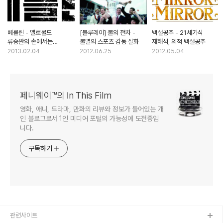
베를린 - 멜로물도
[블루레이] 불의 전차 -
백설공주 - 21세기식
류승완의 손에서는
불멸의 스포츠 감동 실화
재해석, 의적 백설공주
액션영화가 된다
2013.02.04
2012.06.25
2012.05.04
페니웨이™의 In This Film
영화, 애니, 드라마, 만화의 리뷰와 정보가 들어있는 개
인 블로그로서 1인 미디어 포털의 가능성에 도전중입
니다.
구독하기
관련사이트