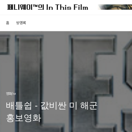
홈
방명록
영화/ㅂ
배틀쉽 - 값비싼 미 해군
홍보영화