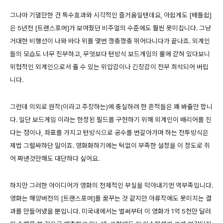
그나마 기댈만한 건 특수효과와 시각적인 즐거움일텐데요, 아쉽게도 [배틀쉽]
은 5년전 [트랜스포머]가 보여줬던 비주얼의 수준에도 훨씬 못미칩니다. 그냥
거대한 비행선이 나와 바다 위를 몇번 껑충껑충 뛰어다니다가 끝나죠. 외계인
들의 모습도 너무 진부하고, 무엇보다 턴방식 보드게임의 룰에 갇혀 있다보니
위협적인 외계인으로서 줄 수 있는 위압감이나 긴장감이 전부 희석되어 버립
니다.
그런데 의외로 원작(이라고 주장하는)에 충실하려 한 흔적들은 꽤 봐줄만 합니
다. 일단 보드게임 이라는 한정된 필드를 구현하기 위해 외계인이 배리어를 친
다는 점이나, 좌표를 가지고 턴방식으로 공수를 번갈아가며 하는 전투방식은
제법 그럴싸하단 말이죠. 영화화하기에는 턱없이 부족한 설정을 이 정도로 쥐
어 짜낸것만해도 대단하다 싶어요.
하지만 그러한 아이디어가 영화의 전체적인 부실을 막아내기엔 역부족입니다.
영화는 해양버전의 [트랜스포머]를 꿈꾸는 것 같지만 아류작에도 못미치는 결
과를 만들어냈을 뿐입니다. 미국내에서는 벌써부터 이 영화가 1억 5천만 달러