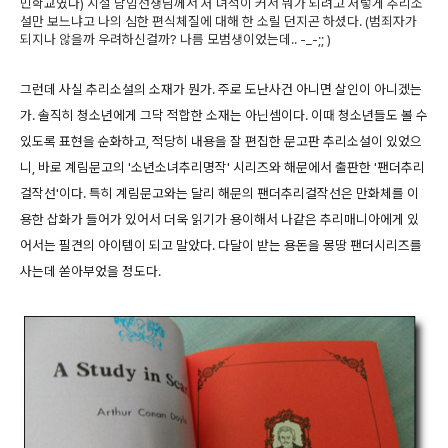
민학교였다) 시절 담임선생님께서 저 녀석이 커서 뭐가 되려고 저렇게 추리소
설만 보느냐고 나의 심한 편식체질에 대해 한 소릴 던지곤 하셨다. (범죄자가
되지나 않을까 우려하신걸까? 나름 모범생이었는데.. -_-;; )
그런데 사실 추리소설의 소재가 뭔가. 주로 도난사건 아니면 살인이 아니겠는
가. 솔직히 청소년에게 그닥 적합한 소재는 아닌셈이다. 이때 청소년들도 볼 수
있도록 표현을 순화하고, 적당히 내용을 잘 편집한 문고판 추리소설이 있었으
니, 바로 계림문고의 '소년소녀추리명작' 시리즈와 해문에서 출판한 '팬더추리
걸작선'이다. 특히 계림문고와는 달리 해문의 팬더추리걸작선은 만화체를 이
용한 삽화가 들어가 있어서 더욱 읽기가 용이해서 나같은 추리매니아에게 있
어서는 필견의 아이템이 되고 말았다. 다달이 받는 용돈을 몽땅 팬더시리즈를
사는데 쏟아부었을 정도다.