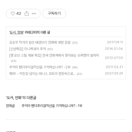
42
구독하기
'
도서, 만화
' 카테고리의 다른 글
김승무 작가의 원조 태권브이 만화에 대한 잡설
2017.09.11
(10)
[신년특집] 미니백과의 추억
2014.01.06
(52)
[맨 오브 스틸 개봉 특집] 한국 만화계에서 찾아보는 슈퍼맨의 발자취
2013.07.03
(43)
추억의 팬더추리걸작선을 기억하십니까? -2부
2011.02.21
(56)
해피! - 박진감 넘치는 테니스 코트의 현장속으로..
2007.09.29
(22)
'도서, 만화'의 다른글
현재글
추억의 팬더추리걸작선을 기억하십니까? -1부