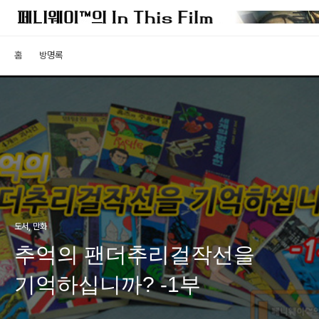
홈
방명록
도서, 만화
추억의 팬더추리걸작선을
기억하십니까? -1부