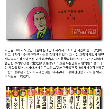
지금은 그때 사모았던 책들이 온데간데 사라져 버렸지만 시간이 흘러 성인이
되고 나서야 나는 충격적인 사실을 접하게 되었다. 그 시절 그렇게 재밌게 봤던
팬더추리걸작선이 일본 아카네서방(あかね書房)에서 1973-1976년 사이에
출간한 추리탐정걸작(推理探偵傑作) 시리즈를 무판권으로 번역한 작품이라
는 사실을 말이다. 게다가 계림문고의 그것과 한국출판공사의 세계명작추리문
고판도 상황은 마찬가지였다는 것을. 이제부터 그 흥미진진한 이야기를 몇자
적어보도록 하겠다.