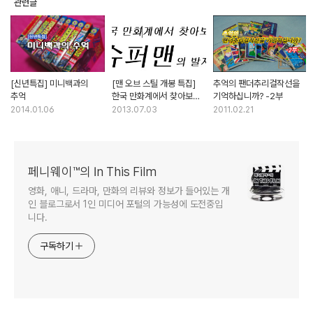
관련글
[신년특집] 미니백과의
[맨 오브 스틸 개봉 특집]
추억의 팬더추리걸작선을
추억
한국 만화계에서 찾아보는
기억하십니까? -2부
슈퍼맨의 발자취
2014.01.06
2013.07.03
2011.02.21
페니웨이™의 In This Film
영화, 애니, 드라마, 만화의 리뷰와 정보가 들어있는 개
인 블로그로서 1인 미디어 포털의 가능성에 도전중입
니다.
구독하기