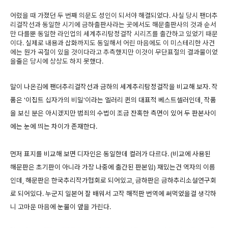
어렸을 때 가졌던 두 번째 의문도 성인이 되서야 해결되었다. 사실 당시 팬더추
리걸작선과 동일한 시기에 금하출판사라는 곳에서도 해문출판사의 것과 순서
만 다를뿐 동일한 라인업의 세계추리탐정걸작 시리즈를 출간하고 있었기 때문
이다. 실제로 내용과 삽화까지도 동일해서 어린 마음에도 이 미스테리한 사건
에는 뭔가 곡절이 있을 것이다라고 추측했지만 이것이 무단표절의 결과물이었
을줄은 당시에 상상도 하지 못했다.
말이 나온김에 팬더추리걸작선과 금하의 세계추리탐정걸작을 비교해 보자. 작
품은 '이집트 십자가의 비밀'이라는 엘러리 퀸의 대표적 베스트셀러인데, 작품
을 보신 분은 아시겠지만 범죄의 수법이 조금 잔혹한 측면이 있어 두 판본사이
에는 눈에 띄는 차이가 존재한다.
먼저 표지를 비교해 보면 디자인은 동일한데 컬러가 다르다. (비교에 사용된
해문판은 초기판이 아니라 가장 나중에 출간된 판본임) 재밌는건 역자의 이름
인데, 해문판은 한국추리작가협회로 되어있고, 금하판은 금하추리소설연구회
로 되어있다. 누군지 일본어 잘 배워서 고작 해적판 번역에 써먹었을걸 생각하
니 고마운 마음에 눈물이 앞을 가린다.