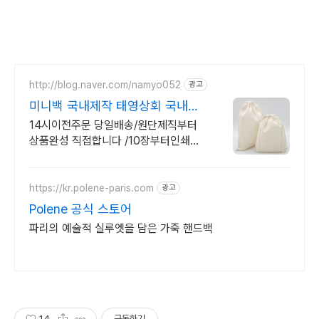
http://blog.naver.com/namyo052
광고
미니백 국내제작 태영상회 국내제
작 1장부터인쇄가능
14시이전주문 당일배송/원단제직부터
상품완성 직접합니다 /10장부터인쇄상
계동공장 10장부터 인쇄/ 원단제직부터
상품완성 직접합니다 / 상계동공장 /광
장시장매장
https://kr.polene-paris.com
광고
Polene 공식 스토어
파리의 예술적 실루엣을 담은 가죽 핸드백
14
구독하기