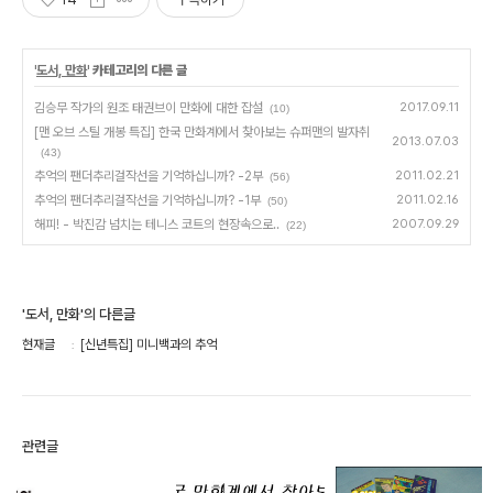
'
도서, 만화
' 카테고리의 다른 글
김승무 작가의 원조 태권브이 만화에 대한 잡설
2017.09.11
(10)
[맨 오브 스틸 개봉 특집] 한국 만화계에서 찾아보는 슈퍼맨의 발자취
2013.07.03
(43)
추억의 팬더추리걸작선을 기억하십니까? -2부
2011.02.21
(56)
추억의 팬더추리걸작선을 기억하십니까? -1부
2011.02.16
(50)
해피! - 박진감 넘치는 테니스 코트의 현장속으로..
2007.09.29
(22)
'도서, 만화'의 다른글
현재글
[신년특집] 미니백과의 추억
관련글