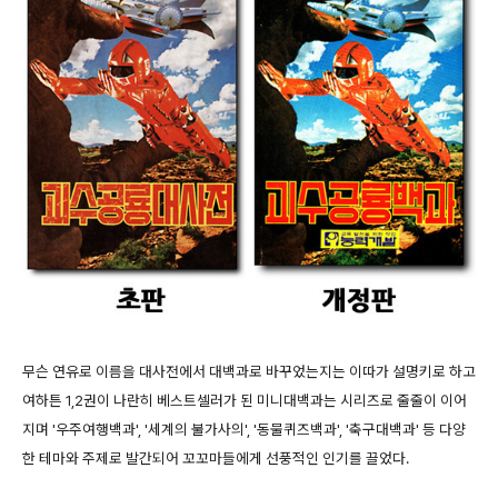
무슨 연유로 이름을 대사전에서 대백과로 바꾸었는지는 이따가 설명키로 하고
여하튼 1,2권이 나란히 베스트셀러가 된 미니대백과는 시리즈로 줄줄이 이어
지며 '우주여행백과', '세계의 불가사의', '동물퀴즈백과', '축구대백과' 등 다양
한 테마와 주제로 발간되어 꼬꼬마들에게 선풍적인 인기를 끌었다.