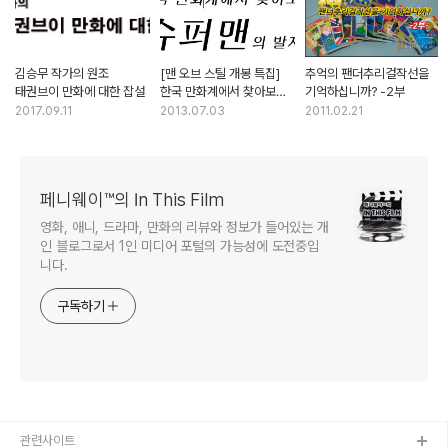
김승무 작가의 원조
[맨 오브 스틸 개봉 특집]
추억의 팬더추리걸작선을
태권브이 만화에 대한 잡설
한국 만화계에서 찾아보는
기억하십니까? -2부
슈퍼맨의 발자취
2017.09.11
2013.07.03
2011.02.21
페니웨이™의 In This Film
영화, 애니, 드라마, 만화의 리뷰와 정보가 들어있는 개
인 블로그로서 1인 미디어 포털의 가능성에 도전중입
니다.
구독하기
관련사이트