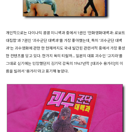
개인적으로는 다이나믹 콩콩 미니백과 중에서 1권인 '만화영화대백과: 로보트
대집합'과 7권인 '괴수군단 대백과'를 가장 좋아했는데, 특히 '괴수군단 대백
과'는 괴수영화에 관한 한 현재까지도 국내 발간된 관련서적 중에서 가장 풍성
한 컨텐츠를 담고 있다. 한가지 옥의 티랄까... 일본의 대표 괴수인 '고지라'를
그대로 싣기에는 민망했던지 김기덕 감독의 1967년작 [대괴수 용가리]의 이
름을 빌려서 '용가리'라고 표기해 놓았다.