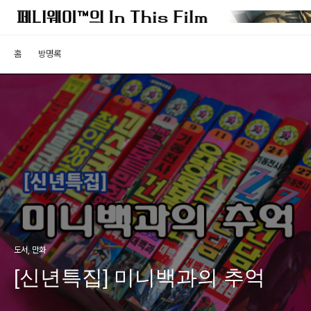
홈
방명록
도서, 만화
[신년특집] 미니백과의 추억