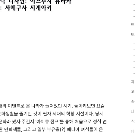
드
도
괴
고
속
대의 이벤트로 온 나라가 들떠있던 시기. 돌이켜보면 요즘
더
문화생활을 즐기던 것이 필자 세대의 학창 시절이다. 당시
문화라 봤자 주간지 '아이큐 점프'를 통해 처음으로 정식 연
슈
판 만화책들, 그리고 일부 부유층(?) 매니아 녀석들이 은
테