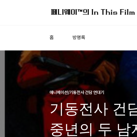
홈
방명록
애니메이션/기동전사 건담 연대기
기동전사 건담
중년의 두 남