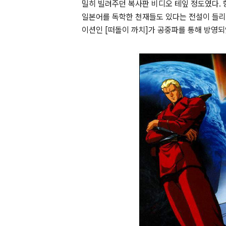
밀히 빌려주던 복사판 비디오 테잎 정도였다. 
일본어를 독학한 천재들도 있다는 전설이 들리
이션인 [떠돌이 까치]가 공중파를 통해 방영되