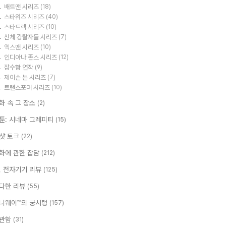
배트맨 시리즈
(18)
스타워즈 시리즈
(40)
스타트렉 시리즈
(10)
신체 강탈자들 시리즈
(7)
엑스맨 시리즈
(10)
인디아나 존스 시리즈
(12)
잠수함 연작
(9)
제이슨 본 시리즈
(7)
트랜스포머 시리즈
(10)
화 속 그 장소
(2)
툰: 시네마 그레피티
(15)
샷 토크
(22)
화에 관한 잡담
(212)
T, 전자기기 리뷰
(125)
다한 리뷰
(55)
니웨이™의 궁시렁
(157)
관함
(31)