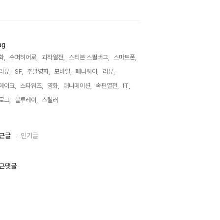
ag
화,
슈퍼히어로,
괴작열전,
스티븐 스필버그,
스마트폰,
리뷰,
SF,
주말영화,
모바일,
페니웨이,
리뷰,
메이크,
스타워즈,
영화,
애니메이션,
속편열전,
IT,
로그,
블루레이,
스릴러,
근글
인기글
근댓글