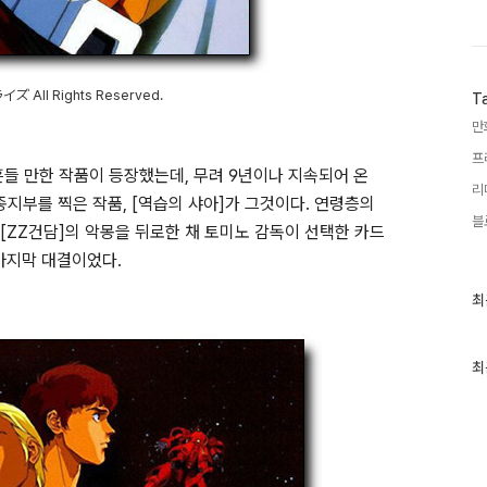
 All Rights Reserved.
T
만
프
들 만한 작품이 등장했는데, 무려 9년이나 지속되어 온
리
종지부를 찍은 작품, [역습의 샤아]가 그것이다. 연령층의
블
ZZ건담]의 악몽을 뒤로한 채 토미노 감독이 선택한 카드
 마지막 대결이었다.
최
최
근
글
과
인
최
기
글