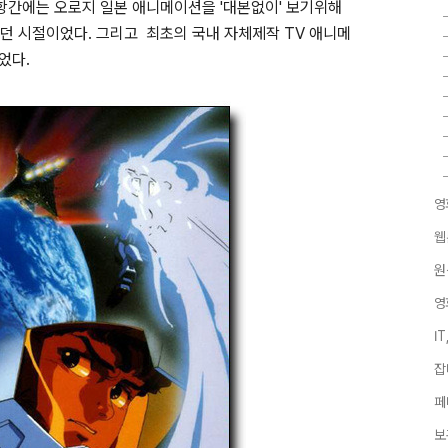
항간에는 오로지 일본 애니메이션을 '대본없이' 보기위해
던 시절이었다. 그리고 최초의 국내 자체제작 TV 애니메
었다.
영
웹
원
영
I
잡
페
보