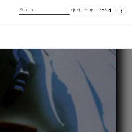
페니웨이™의 In This Film
구독하기