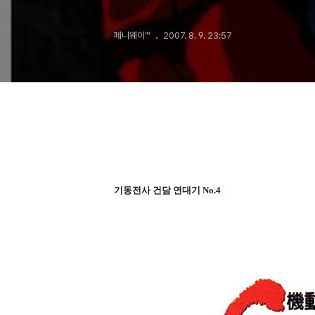
페니웨이™
2007. 8. 9. 23:57
기동전사 건담 연대기 No.4