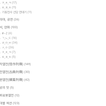
ㅈ,ㅊ,ㅋ
(17)
ㅌ,ㅍ,ㅎ
(11)
기동전사 건담 연대기
(11)
라마, 공연
(26)
서, 만화
(100)
#~Z
(6)
ㄱ,ㄴ,ㄷ
(16)
ㄹ,ㅁ,ㅂ
(34)
ㅅ,ㅇ
(26)
ㅈ,ㅊ,ㅋ
(7)
ㅌ,ㅍ,ㅎ
(5)
작열전(怪作列傳)
(149)
전열전(古典列傳)
(30)
편열전(續篇列傳)
(42)
빙의 맛
(5)
퍼로봇열전
(12)
마별 섹션
(123)