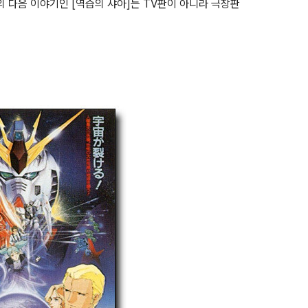
의 다음 이야기인 [역습의 샤아]는 TV판이 아니라 극장판