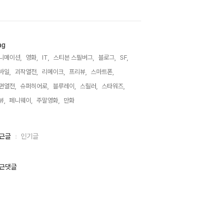
ag
니메이션,
영화,
IT,
스티븐 스필버그,
블로그,
SF,
바일,
괴작열전,
리메이크,
프리뷰,
스마트폰,
편열전,
슈퍼히어로,
블루레이,
스릴러,
스타워즈,
뷰,
페니웨이,
주말영화,
만화,
근글
인기글
근댓글