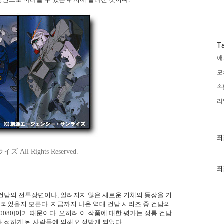
T
애
모
속
리
최
최
근
 All Rights Reserved.
글
과
인
최
기
글
건담의 전투장면이나, 알려지지 않은 새로운 기체의 등장을 기
이 되었을지 모른다. 지금까지 나온 역대 건담 시리즈 중 건담의
080]이기 때문이다. 오히려 이 작품에 대한 평가는 정통 건담
 접하게 된 사람들에 의해 인정받게 되었다.