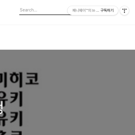
페니웨이™의 In This Film
구독하기
쟁