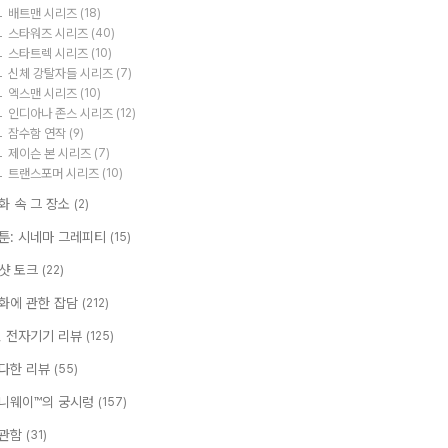
배트맨 시리즈
(18)
스타워즈 시리즈
(40)
스타트렉 시리즈
(10)
신체 강탈자들 시리즈
(7)
엑스맨 시리즈
(10)
인디아나 존스 시리즈
(12)
잠수함 연작
(9)
제이슨 본 시리즈
(7)
트랜스포머 시리즈
(10)
화 속 그 장소
(2)
툰: 시네마 그레피티
(15)
샷 토크
(22)
화에 관한 잡담
(212)
T, 전자기기 리뷰
(125)
다한 리뷰
(55)
니웨이™의 궁시렁
(157)
관함
(31)