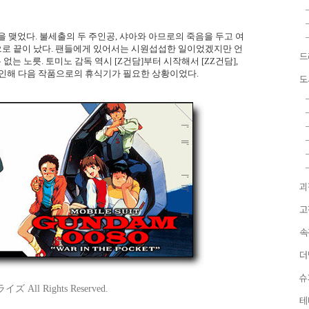
끝을 맺었다. 불세출의 두 주인공, 샤아와 아므로의 죽음을 두고 여
것으로 끝이 났다. 팬들에게 있어서는 시원섭섭한 일이었겠지만 언
드
 노릇. 토미노 감독 역시 [Z건담]부터 시작해서 [ZZ건담],
 인해 다음 작품으로의 휴식기가 필요한 상황이었다.
도
괴
고
속
더
슈
 All Rights Reserved.
테