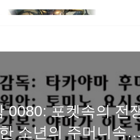
0080: 포켓속의 전
면한 소년의 주머니속