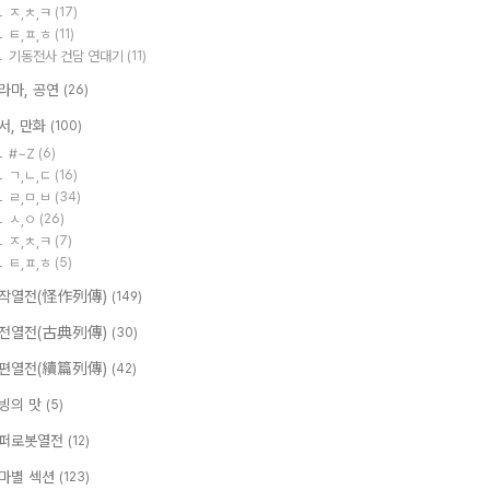
ㅈ,ㅊ,ㅋ
(17)
ㅌ,ㅍ,ㅎ
(11)
기동전사 건담 연대기
(11)
라마, 공연
(26)
서, 만화
(100)
#~Z
(6)
ㄱ,ㄴ,ㄷ
(16)
ㄹ,ㅁ,ㅂ
(34)
ㅅ,ㅇ
(26)
ㅈ,ㅊ,ㅋ
(7)
ㅌ,ㅍ,ㅎ
(5)
작열전(怪作列傳)
(149)
전열전(古典列傳)
(30)
편열전(續篇列傳)
(42)
빙의 맛
(5)
퍼로봇열전
(12)
마별 섹션
(123)