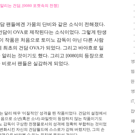
리는 건담, [0080 포켓속의 전쟁]
건담 팬들에겐 가뭄의 단비와 같은 소식이 전해졌다.
건담이 OVA로 제작된다는 소식이었다. 그렇게 탄생
다. 이 작품은 처음으로 토미노 감독이 아닌 다른 사람
 최초의 건담 OVA가 되었다. 그리고 바야흐로 일
리는 것이기도 했다. 그리고 [0080]의 등장으로
영
 비로서 팬들은 실감하게 되었다.
웹
원
영
I
잡
아)과는 달리 매우 '이질적인' 성격을 띈 작품이었다. 건담의 설정에서
 처음으로 소년(혹은 소녀) 파일럿이 등장하지 않는 작품이기도
페
미노 감독이 구상한 전쟁물로서의 성격에 정확히 부합하는 것이었
 변화시킨 자신의 건담월드에 스스로가 갇혀 버렸지만, 그의 손
보
면으로 바라볼 수 있는 위치에 올라선 것이다.