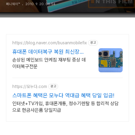
페니웨이™
2010. 9. 20. 08:54
https://blog.naver.com/busanmobilefix
광고
휴대폰 데이터복구 복원 최신장비
와 정품부품 당일수리
손상된 메인보드 안켜짐 재부팅 증상 데
이터복구전문
https://모누다.com
광고
스마트폰 혜택은 모누다 역대급 혜택 당일 입금!
인터넷+TV가입, 휴대폰개통, 정수기렌탈 등 합리적 상담
으로 현금사은품 당일지급