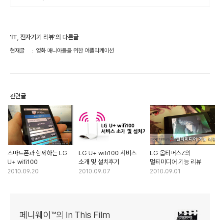
'IT, 전자기기 리뷰'의 다른글
현재글
영화 매니아들을 위한 어플리케이션
관련글
스마트폰과 함께하는 LG
LG U+ wifi100 서비스
LG 옵티머스Z의
U+ wifi100
소개 및 설치후기
멀티미디어 기능 리뷰
2010.09.20
2010.09.07
2010.09.01
페니웨이™의 In This Film