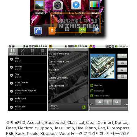
돌비 모바일, Acoustic, Bassboost, Classical, Clear, Comfort, Dance,
Deep, Electronic, Hiphop, Jazz, Latin, Live, Piano, Pop, Purebypass,
R&B, Rock, Treble, Xtrabass, Vocal 등 무려 21개의 이퀄라이져 음장효과