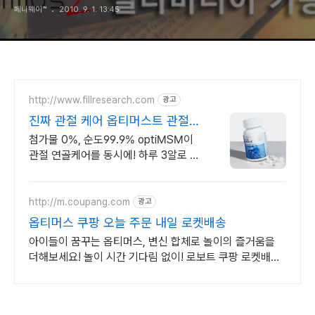
페니웨이™
2010. 9. 1. 13:45
http://www.fillresearch.com
광고
진짜 관절 케어 옵티머스트 관절
연골 집중 케어
첨가물 0%, 순도99.9% optiMSM이
관절 연골케어를 동시에! 하루 3알로 관
절 연골 통증 관리 싹!
http://m.coupang.com
광고
옵티머스 쿠팡 오늘 주문 내일 로켓배송
아이들이 꿈꾸는 옵티머스, 변신 합체로 놀이의 즐거움을
더해보세요! 놀이 시간 기다림 없이! 로보트 쿠팡 로켓배송
으로 빠르게 만나보세요.