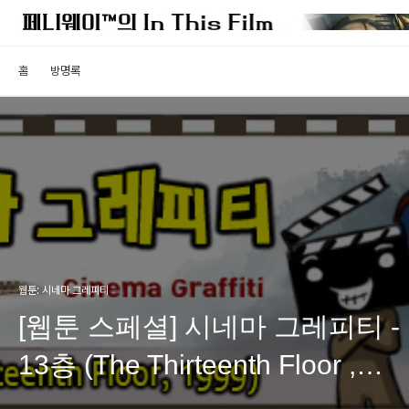
홈
방명록
웹툰: 시네마 그레피티
[웹툰 스페셜] 시네마 그레피티 -
13층 (The Thirteenth Floor ,
1999)