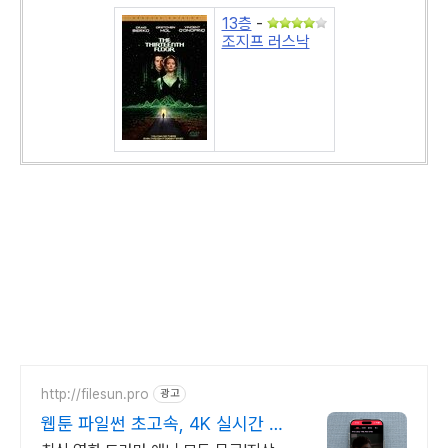
13층
-
조지프 러스낙
http://filesun.pro
광고
웹툰 파일썬 초고속, 4K 실시간 보
기!