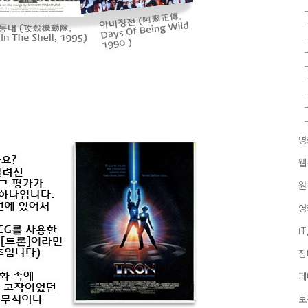
영
웹
원
영
I
잡
페
보