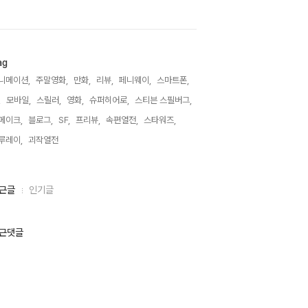
ag
니메이션,
주말영화,
만화,
리뷰,
페니웨이,
스마트폰,
,
모바일,
스릴러,
영화,
슈퍼히어로,
스티븐 스필버그,
메이크,
블로그,
SF,
프리뷰,
속편열전,
스타워즈,
루레이,
괴작열전,
근글
인기글
근댓글