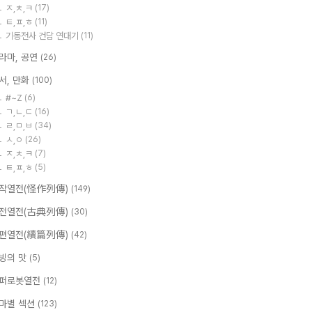
ㅈ,ㅊ,ㅋ
(17)
ㅌ,ㅍ,ㅎ
(11)
기동전사 건담 연대기
(11)
라마, 공연
(26)
서, 만화
(100)
#~Z
(6)
ㄱ,ㄴ,ㄷ
(16)
ㄹ,ㅁ,ㅂ
(34)
ㅅ,ㅇ
(26)
ㅈ,ㅊ,ㅋ
(7)
ㅌ,ㅍ,ㅎ
(5)
작열전(怪作列傳)
(149)
전열전(古典列傳)
(30)
편열전(續篇列傳)
(42)
빙의 맛
(5)
퍼로봇열전
(12)
마별 섹션
(123)