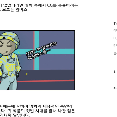
T
애
IT
리
블
최
최
근
글
과
인
최
기
글