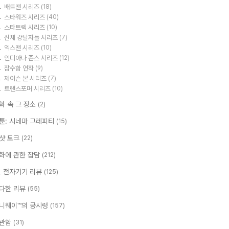
배트맨 시리즈
(18)
스타워즈 시리즈
(40)
스타트렉 시리즈
(10)
신체 강탈자들 시리즈
(7)
엑스맨 시리즈
(10)
인디아나 존스 시리즈
(12)
잠수함 연작
(9)
제이슨 본 시리즈
(7)
트랜스포머 시리즈
(10)
화 속 그 장소
(2)
툰: 시네마 그레피티
(15)
샷 토크
(22)
화에 관한 잡담
(212)
T, 전자기기 리뷰
(125)
다한 리뷰
(55)
니웨이™의 궁시렁
(157)
관함
(31)