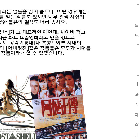
드
도
괴
고
속
더
슈
테