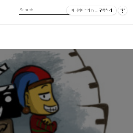
페니웨이™의 In This Film
구독하기