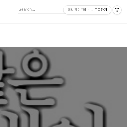
페니웨이™의 In This Film
구독하기