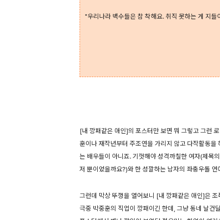
"우리나라 백수들은 참 착해요. 취직 못하는 게 지들
[내 깡패같은 애인]의 포스터만 보면 뭐 그렇고 그런 
훈이나 재작년부터 주조연을 가리지 않고 다작활동을 
는 배우들이 아니죠. 기껏해야 성격까칠한 여자(제목의
저 뿐이었을까요?)와 한 성깔하는 남자의 좌충우돌 연
그런데 막상 뚜껑을 열어보니 [내 깡패같은 애인]은 
극중 박중훈의 직업이 깡패이긴 한데, 그냥 동네 날건