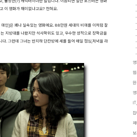
, 불쌍한(?) 캐릭터이더란 말입니다. 이쯤되면 일단 포스터는 영화
고 이 영화가 재미없냐고요? 전혀요.
 애인]은 꽤나 실속있는 영화에요. 88만원 세대의 비애를 이처럼 잘
터는 지방대를 나왔지만 석사학위도 있고, 우수한 성적으로 장학금을
다. 그런데 그녀는 반지하 단칸방에 세를 들어 매일 점심,저녁을 라
영
웹
원
영
I
잡
페
보