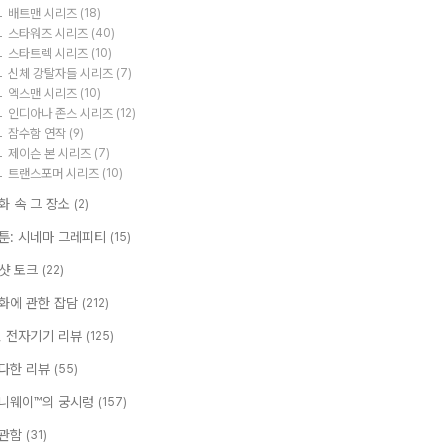
배트맨 시리즈
(18)
스타워즈 시리즈
(40)
스타트렉 시리즈
(10)
신체 강탈자들 시리즈
(7)
엑스맨 시리즈
(10)
인디아나 존스 시리즈
(12)
잠수함 연작
(9)
제이슨 본 시리즈
(7)
트랜스포머 시리즈
(10)
화 속 그 장소
(2)
툰: 시네마 그레피티
(15)
샷 토크
(22)
화에 관한 잡담
(212)
T, 전자기기 리뷰
(125)
다한 리뷰
(55)
니웨이™의 궁시렁
(157)
관함
(31)