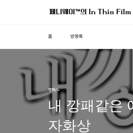
홈
방명록
영화/ㄴ
내 깡패같은 애
자화상