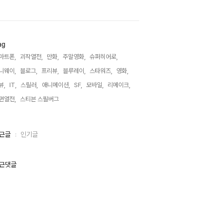
ag
마트폰,
괴작열전,
만화,
주말영화,
슈퍼히어로,
니웨이,
블로그,
프리뷰,
블루레이,
스타워즈,
영화,
뷰,
IT,
스릴러,
애니메이션,
SF,
모바일,
리메이크,
편열전,
스티븐 스필버그,
근글
인기글
근댓글