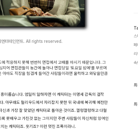
T
스
데엔터테인먼트. All rights reserved.
페
리
에 적응하지 못해 번번히 면접에서 고배를 마시기 때문입니다. 그
속
 심지어 면접관들의 농간에 놀아나 면접당일 '토요일 밤에'를 부르며
움은 아마도 직장을 힘겹게 들어간 사람들이라면 울컥하고 와닿을만큼
최
최
근
글
 흥미롭습니다. 엄밀히 말하자면 이 캐릭터는 이명세 감독의 걸작
과
다. 아무래도 헐리우드에서 자리잡지 못한 뒤 국내에 복귀해 예전만
인
최
기
자신과 가장 잘 맞았던 캐릭터로 돌아온 것이죠. 껄렁껄렁하고 다혈
글
 비록 못배우고 가진것 없는 그이지만 주변 사람들이 자신처럼 잉여인
치는 캐릭터죠. 웃기죠? 이런 멋진 조폭이라니.