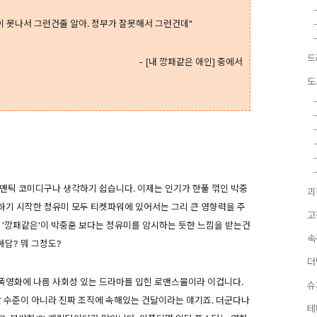
이 못나서 그런건줄 알아. 정부가 잘못해서 그런건데"
드
- [내 깡패같은 애인] 중에서
도
로맨틱 코미디구나 생각하기 쉽습니다. 이제는 인기가 한풀 꺾인 박중
괴
하기 시작한 정유미 모두 티켓파워에 있어서는 그리 큰 영향력을 주
고
 '깡패같은'이 박중훈 보다는 정유미를 암시하는 듯한 느낌을 받는건
속
애담? 뭐 그정도?
더
조폭영화에 나름 사회성 있는 드라마를 입힌 로맨스물이라 이겁니다.
슈
달 수준이 아니라 진짜 조직에 속해있는 건달이라는 얘기죠. 더군다나
테