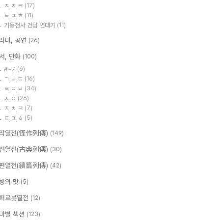
ㅈ,ㅊ,ㅋ
(17)
ㅌ,ㅍ,ㅎ
(11)
기동전사 건담 연대기
(11)
라마, 공연
(26)
서, 만화
(100)
#~Z
(6)
ㄱ,ㄴ,ㄷ
(16)
ㄹ,ㅁ,ㅂ
(34)
ㅅ,ㅇ
(26)
ㅈ,ㅊ,ㅋ
(7)
ㅌ,ㅍ,ㅎ
(5)
작열전(怪作列傳)
(149)
전열전(古典列傳)
(30)
편열전(續篇列傳)
(42)
빙의 맛
(5)
퍼로봇열전
(12)
마별 섹션
(123)