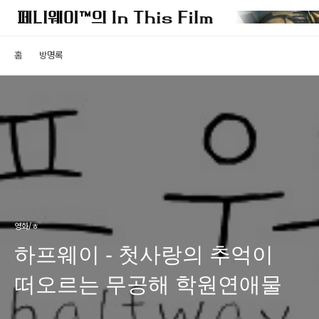
홈
방명록
영화/ㅎ
하프웨이 - 첫사랑의 추억이
떠오르는 무공해 학원연애물