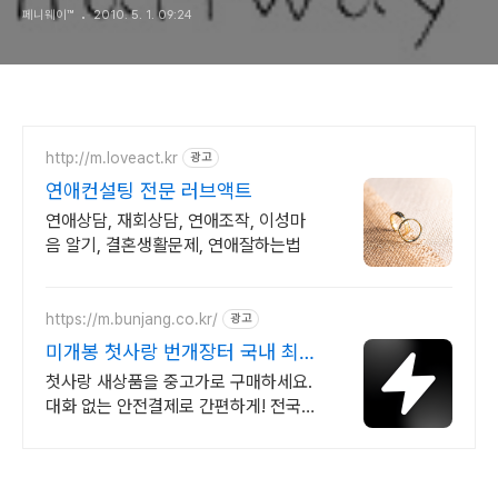
페니웨이™
2010. 5. 1. 09:24
http://m.loveact.kr
광고
연애컨설팅 전문 러브액트
연애상담, 재회상담, 연애조작, 이성마
음 알기, 결혼생활문제, 연애잘하는법
https://m.bunjang.co.kr/
광고
미개봉 첫사랑 번개장터 국내 최대
브랜드 중고거래
첫사랑 새상품을 중고가로 구매하세요.
대화 없는 안전결제로 간편하게! 전국
각지에서 올라오는 전국구 최다 상품 매
일 10만 개 이상의 신규 상품 업로드