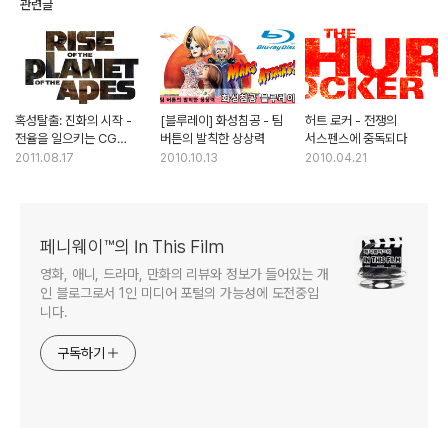
관련글
혹성탈출: 진화의 시작 -
[블루레이] 화성침공 - 팀
허트 로커 - 전쟁의
전율을 일으키는 CG
버튼의 발칙한 상상력
서스펜스에 중독되다
캐릭터의 내면연기
2011.08.17
2010.10.13
2010.04.21
페니웨이™의 In This Film
영화, 애니, 드라마, 만화의 리뷰와 정보가 들어있는 개
인 블로그로서 1인 미디어 포털의 가능성에 도전중입
니다.
구독하기