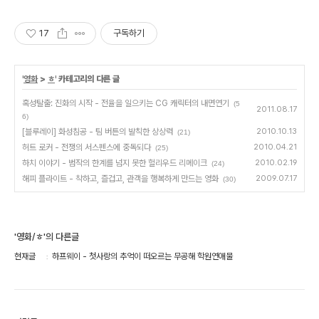
17
구독하기
'
영화
>
ㅎ
' 카테고리의 다른 글
혹성탈출: 진화의 시작 - 전율을 일으키는 CG 캐릭터의 내면연기
(5
2011.08.17
6)
[블루레이] 화성침공 - 팀 버튼의 발칙한 상상력
2010.10.13
(21)
허트 로커 - 전쟁의 서스펜스에 중독되다
2010.04.21
(25)
하치 이야기 - 범작의 한계를 넘지 못한 헐리우드 리메이크
2010.02.19
(24)
해피 플라이트 - 착하고, 즐겁고, 관객을 행복하게 만드는 영화
2009.07.17
(30)
'영화/ㅎ'의 다른글
현재글
하프웨이 - 첫사랑의 추억이 떠오르는 무공해 학원연애물