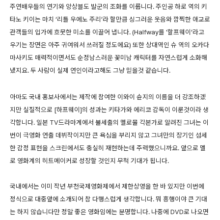
주연배우들의 연기와 앙상블도 발군의 조화를 이룹니다. 주인공 하로 역의 키
타노 키이는 마치 ‘리틀 우에노 주리’라 할만큼 싱그러운 웃음와 깜찍한 애교로
관객들의 입가에 흐뭇한 미소를 이끌어 냅니다. (Halfway를 '할프웨이‘라고
우기는 장면은 아주 귀여워서 쓰러질 정도에요) 또한 상대역인 슈 역의 오카다
마사키도 매력적이면서도 순정남스러운 꽃미남 캐릭터를 자연스럽게 소화해
냈지요. 두 사람이 실제 연인이라고해도 그냥 믿을것 같습니다.
아마도 국내 홍보사에서는 제작에 참여한 이와이 슌지의 이름을 더 강조하겠
지만 실질적으로 [하프웨이]의 성과는 키타가와 에리코 감독이 이룬것이라 생
각합니다. 일본 TV드라마계에서 불세출의 멜로물 각본가로 알려진 그녀는 이
번이 극영화 연출 데뷔작이지만 큰 욕심을 부리지 않고 그녀만의 장기인 섬세
한 감정 표현을 스크린에서도 충실히 재현하는데 주력했으니까요. 앞으로 멜
로 영화계의 히트메이커로 성장할 것인지 무척 기대가 됩니다.
국내에서는 이미 작년 부천국제영화제에서 제한상영을 한 바 있지만 이번에
정식으로 대중앞에 소개되어 참 다행스럽게 생각합니다. 뭐 흥행이야 큰 기대
는 하지 않습니다만 정말 좋은 영화임에는 분명합니다. 나중에 DVD로 나오면