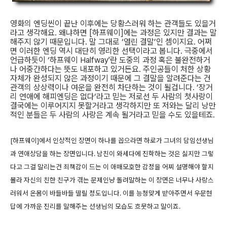
영화의 엔딩씬이 끝난 이후에는 당황스러워 하는 관객들도 있을거
라고 생각해요. 왜냐하면 [하프웨이]에는 과정은 있지만 결과는 말
해주지 않기 때문입니다. 말 그대로 ‘열린 결말’인 셈이지요. 어쩌
면 이러한 엔딩 역시 대단히 영리한 선택이라고 봅니다. 극중에서
언급하듯이 ‘하프웨이 Halfway'란 도중의 과정 혹은 불완전하거
나 어중간하다는 뜻도 내포하고 있거든요. 주인공들이 처한 상황
자체가 완성되지 않은 과정이기 때문에 그 결말을 알려준다는 건
관객의 상상력이나 여운을 완전히 차단하는 것이 될겁니다. ’장거
리 연애에 해피엔딩은 없다‘라고 믿는 저로선 두 사람의 첫사랑이
결국에는 이루어지지 못할거라고 생각하지만 또 저와는 달리 낭만
적인 분들은 두 사람의 사랑은 계속 될거라고 믿을 수도 있을테죠.
[하프웨이]에서 인상적인 장면이 하나를 꼽으라면 하로가 그녀의 담임선생님
과 연애상담을 하는 장면입니다. 남친이 와세다에 진학하는 것은 싫지만 그렇
다고 그걸 말리는건 죄책감이 드는 이 애매모호한 감정을 어찌 설명해야 할지
몰라 자신의 친한 친구가 겪는 문제인냥 돌려말하는 이 장면은 너무나 사랑스
러워서 온몸이 바들바들 떨릴 정도입니다. 이를 능청맞게 받아주면서 우문현
답에 가까운 진리를 말해주는 선생님의 모습도 흐뭇하고 말이죠.