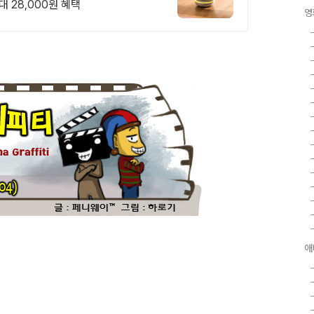
 28,000원 혜택
영
애