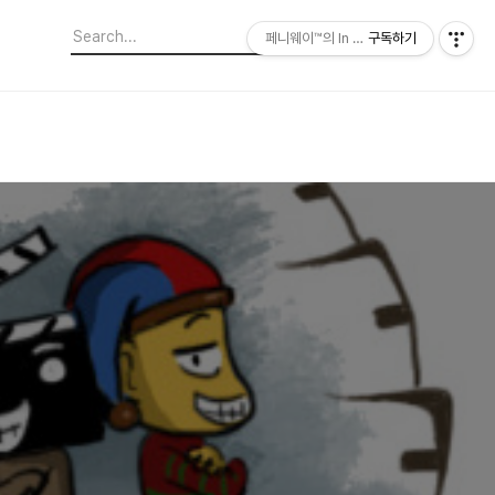
페니웨이™의 In This Film
구독하기