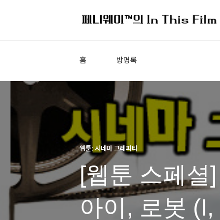
홈
방명록
웹툰: 시네마 그레피티
[웹툰 스페셜]
아이, 로봇 (I, 