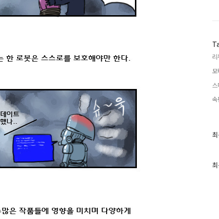
T
리
모
스
속
최
최
근
글
과
인
최
기
글