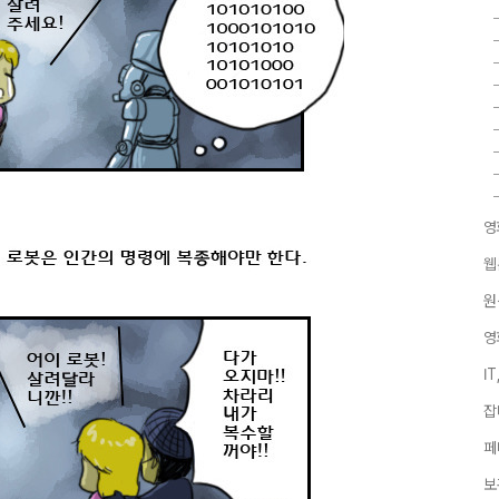
영
웹
원
영
I
잡
페
보