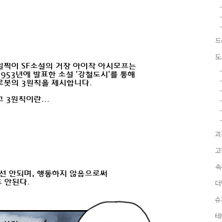
드
도
괴
고
속
더
슈
테