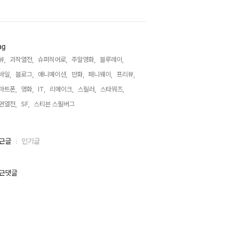
ag
뷰,
괴작열전,
슈퍼히어로,
주말영화,
블루레이,
바일,
블로그,
애니메이션,
만화,
페니웨이,
프리뷰,
마트폰,
영화,
IT,
리메이크,
스릴러,
스타워즈,
편열전,
SF,
스티븐 스필버그,
근글
인기글
근댓글