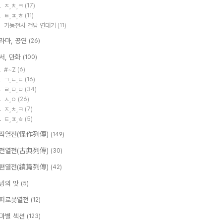
ㅈ,ㅊ,ㅋ
(17)
ㅌ,ㅍ,ㅎ
(11)
기동전사 건담 연대기
(11)
라마, 공연
(26)
서, 만화
(100)
#~Z
(6)
ㄱ,ㄴ,ㄷ
(16)
ㄹ,ㅁ,ㅂ
(34)
ㅅ,ㅇ
(26)
ㅈ,ㅊ,ㅋ
(7)
ㅌ,ㅍ,ㅎ
(5)
작열전(怪作列傳)
(149)
전열전(古典列傳)
(30)
편열전(續篇列傳)
(42)
빙의 맛
(5)
퍼로봇열전
(12)
마별 섹션
(123)