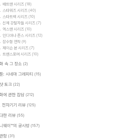
배트맨 시리즈
(18)
스타워즈 시리즈
(40)
스타트렉 시리즈
(10)
신체 강탈자들 시리즈
(7)
엑스맨 시리즈
(10)
인디아나 존스 시리즈
(12)
잠수함 연작
(9)
제이슨 본 시리즈
(7)
트랜스포머 시리즈
(10)
화 속 그 장소
(2)
툰: 시네마 그레피티
(15)
샷 토크
(22)
화에 관한 잡담
(212)
T, 전자기기 리뷰
(125)
다한 리뷰
(55)
니웨이™의 궁시렁
(157)
관함
(31)