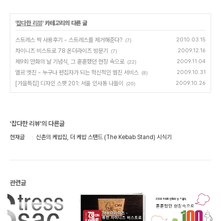
'
잡다한 리뷰
' 카테고리의 다른 글
스트레스 싹 사용후기 - 스트레스를 제거해준다?
2010.03.15
(7)
차이니즈 비스트로 78 온더라이즈 방문기
2009.12.16
(7)
제9회 만화의 날 기념식, 그 훈훈했던 현장 속으로
2009.11.04
(22)
엘르 엣진 - 누구나 편집자가 되는 혁신적인 웹진 서비스
2009.10.31
(8)
[가을특집] 디자인 스팟 201: 서울 인사동 나들이
2009.10.26
(20)
'잡다한 리뷰'의 다른글
현재글
신촌의 케밥집, 더 케밥 스탠드 (The Kebab Stand) 시식기
관련글