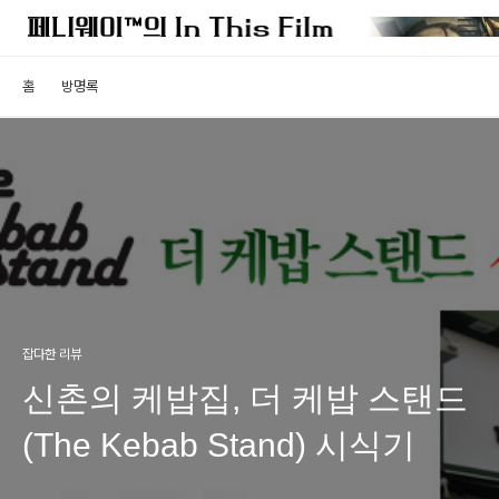
홈
방명록
잡다한 리뷰
신촌의 케밥집, 더 케밥 스탠드
(The Kebab Stand) 시식기