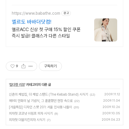
https://www.babathe.com
광고
엘르도 바바더닷컴!
엘르ACC 신상 첫 구매 15% 할인 쿠폰
즉시 발급! 클래스가 다른 스타일
9
구독하기
'
잡다한 리뷰
' 카테고리의 다른 글
신촌의 케밥집, 더 케밥 스탠드 (The Kebab Stand) 시식기
2009.11.12
(12)
제9회 만화의 날 기념식, 그 훈훈했던 현장 속으로
2009.11.04
(22)
[가을특집] 디자인 스팟 201: 서울 인사동 나들이
2009.10.26
(20)
피자헛 코코넛 쉬림프 피자 시식기
2009.10.05
(9)
피자헛 더블치킨피자 시식기
2009.06.23
(7)