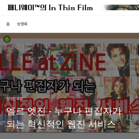
홈
방명록
잡다한 리뷰
엘르 엣진 - 누구나 편집자가
되는 혁신적인 웹진 서비스