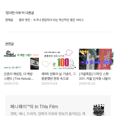
'잡다한 리뷰'의 다른글
현재글
엘르 엣진 - 누구나 편집자가 되는 혁신적인 웹진 서비스
관련글
신촌의 케밥집, 더 케밥
제9회 만화의 날 기념식, 그
[가을특집] 디자인 스팟
스탠드 (The Kebab
훈훈했던 현장 속으로
201: 서울 인사동 나들이
Stand) 시식기
2009.11.12
2009.11.04
2009.10.26
페니웨이™의 In This Film
영화, 애니, 드라마, 만화의 리뷰와 정보가 들어있는 개