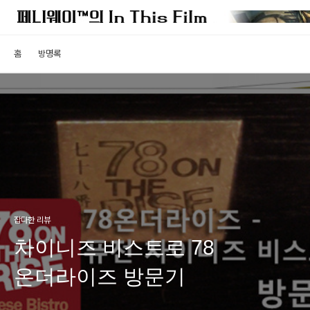
홈
방명록
잡다한 리뷰
차이니즈 비스트로 78
온더라이즈 방문기