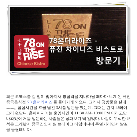
최근 코엑스를 갈 일이 많아져서 청담역을 지나다닐 때마다 보게 된 퓨전
중국음식점 '
78 온더라이즈
'를 들어가게 되었다. 그러나 첫방문은 실패.
ㅡㅡ;; 점심시간을 조금 넘긴 3시쯤 방문을 했는데, 그때는 런치 브레이
크라 쉰단다. 홈페이지에는 운영시간이 11:30 AM~10:00 PM 이라고만
나와있어 처음 방문하는 사람들은 낭패보기 딱 알맞다. 나같이 무식한 녀
석은 그래봤자 중국집인데 뭔 브레이크 타임이냐며 투덜거리면서 발길
을 돌릴테니까.