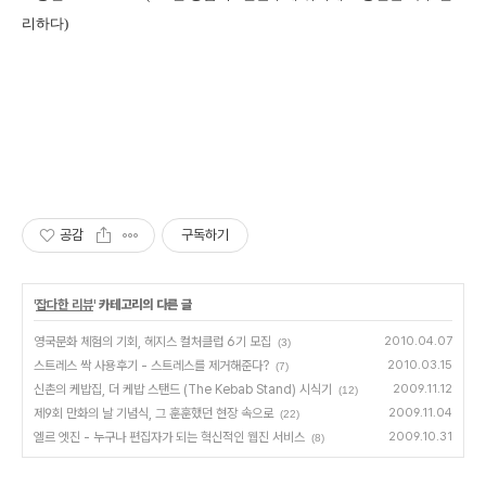
리하다)
공감
구독하기
'
잡다한 리뷰
' 카테고리의 다른 글
영국문화 체험의 기회, 헤지스 컬처클럽 6기 모집
2010.04.07
(3)
스트레스 싹 사용후기 - 스트레스를 제거해준다?
2010.03.15
(7)
신촌의 케밥집, 더 케밥 스탠드 (The Kebab Stand) 시식기
2009.11.12
(12)
제9회 만화의 날 기념식, 그 훈훈했던 현장 속으로
2009.11.04
(22)
엘르 엣진 - 누구나 편집자가 되는 혁신적인 웹진 서비스
2009.10.31
(8)