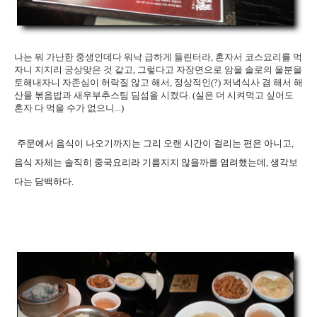
나는 뭐 가난한 중생인데다 워낙 급하게 들린터라, 혼자서 코스요리를 먹
자니 지지리 궁상맞은 것 같고, 그렇다고 자장면으로 암울 솔로의 울분을
토해내자니 자존심이 허락질 않고 해서, 정상적인(?) 저녁식사 겸 해서 해
산물 볶음밥과 새우부추스팀 딤섬을 시켰다. (실은 더 시켜먹고 싶어도
혼자 다 먹을 수가 없으니...)
주문에서 음식이 나오기까지는 그리 오랜 시간이 걸리는 편은 아니고,
음식 자체는 솔직히 중국요리라 기름지지 않을까를 염려했는데, 생각보
다는 담백하다.