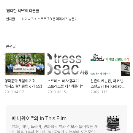
'잡다한 리뷰'의 다른글
현재글
차이니즈 비스트로 78 온더라이즈 방문기
관련글
영국문화 체험의 기회,
스트레스 싹 사용후기 -
신촌의 케밥집, 더 케밥
헤지스 컬처클럽 6기 모집
스트레스를 제거해준다?
스탠드 (The Kebab
Stand) 시식기
2010.04.07
2010.03.15
2009.11.12
페니웨이™의 In This Film
영화, 애니, 드라마, 만화의 리뷰와 정보가 들어있는 개
인 블로그로서 1인 미디어 포털의 가능성에 도전중입