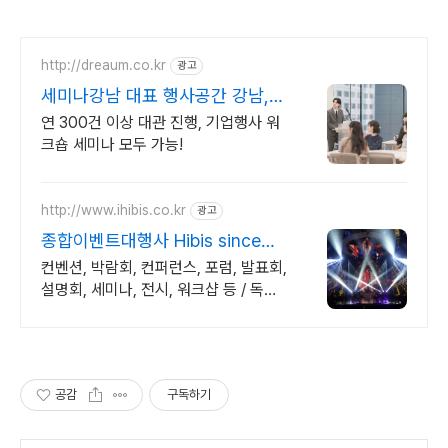
http://dreaum.co.kr
광고
세미나강남 대표 행사공간 강남,
역삼 대표 행사 공간
연 300건 이상 대관 진행, 기업행사 워
크숍 세미나 모두 가능!
http://www.ihibis.co.kr
광고
종합이벤트대행사 Hibis since
2000 행사대행
컨벤션, 박람회, 컨퍼런스, 포럼, 발표회,
설명회, 세미나, 전시, 워크샵 등 / 독특
한 창의력!, 완벽한 기획!. 연출!. 진행!,
성공적인 행사 디자인!
공감
구독하기