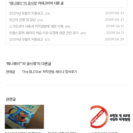
'
페니웨이™의 궁시렁
' 카테고리의 다른 글
2009년 8월의 지름보고
2009.08.31
(25)
최근의 근황 및 잡담
2009.08.21
(24)
스크린샷의 사용과 저작권법에 대한 이해
2009.06.17
(88)
트랜스포머: 패자의 역습 리뷰 요청에 대한 간단 공지
2009.06.11
(40)
2009년 5월의 지름보고
2009.05.29
(27)
'페니웨이™의 궁시렁'의 다른글
현재글
The BLOGer 저작권법 세미나 참석후기
관련글