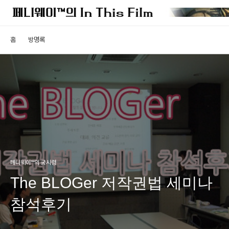
홈
방명록
페니웨이™의 궁시렁
The BLOGer 저작권법 세미나
참석후기